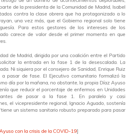
r parte de la presidenta de la Comunidad de Madrid, Isabel
ados contra la clase obrera que ha protagonizado a lo
rayan, una vez más, que el Gobierno regional solo tiene
urguesía. Para estos gestores de los intereses de los
ariado carece de valor desde el primer momento en que
res.
ad de Madrid, dirigida por una coalición entre el Partido
olicitar la entrada en la fase 1 de la desescalada. La
mada. Ni siquiera por el consejero de Sanidad, Enrique Ruiz
a pasar de fase. El Ejecutivo comunitario formalizó la
ismo día por la mañana, no obstante, la propia Díaz Ayuso
enía que reducir el porcentaje de enfermos en Unidades
 antes de pasar a la fase 1. En paralelo y casi
es, el vicepresidente regional, Ignacio Aguado, sostenía
“tiene un sistema sanitario robusto preparado para pasar
 Ayuso con la crisis de la COVID-19
]