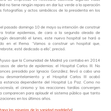
d no tiene ningún reparo en dar luz verde a la operación
 fotografías y actos simbólicos de la presidenta en los
 el pasado domingo 10 de mayo su intención de construir
a tratar epidemias, de cara a la segunda oleada de
egún desarrolló el lunes, este nuevo hospital se hará a
o en el Ifema. “Vamos a construir un hospital que,
brote, esté dedicado a ello”, precisó.
z Ayuso que la Comunidad de Madrid ya contaba en 2014
asos de alerta de epidemias: el Hospital Carlos III. No
tonces presidido por Ignacio González, llevó a cabo una
 su desmantelamiento y el Hospital Carlos III acabó
a estancia dependiente del Hospital La Paz. Como no
ocresía, el cinismo y las reacciones tardías convergen
ía comparecen para aplaudir el sistema público que tanto
izaciones en los últimos años.
tapa las miserias de la sanidad madrileña
]