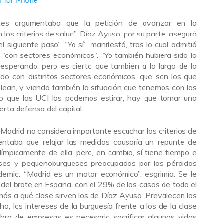
tes argumentaba que la petición de avanzar en la
os criterios de salud”. Díaz Ayuso, por su parte, aseguró
l siguiente paso”. “Yo sí”, manifestó, tras lo cual admitió
e “con sectores económicos”. “Yo también hubiera sido la
sperando, pero es cierto que también a lo largo de la
do con distintos sectores económicos, que son los que
lean, y viendo también la situación que tenemos con las
do que las UCI las podemos estirar, hay que tomar una
erta defensa del capital.
Madrid no considera importante escuchar los criterios de
entaba que relajar las medidas causaría un repunte de
ímpicamente de ella, pero, en cambio, sí tiene tiempo e
eses y pequeñoburgueses preocupados por las pérdidas
emia. “Madrid es un motor económico”, esgrimía. Se le
 del brote en España, con el 29% de los casos de todo el
ás a qué clase sirven los de Díaz Ayuso. Prevalecen los
cho, los intereses de la burguesía frente a los de la clase
iebra de empresas es necesario sacrificar algunas vidas