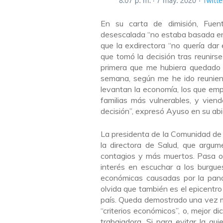
En su carta de dimisión, Fuen
desescalada “no estaba basada en l
que la exdirectora “no quería dar e
que tomó la decisión tras reunirs
primera que me hubiera quedado e
semana, según me he ido reunien
levantan la economía, los que emp
familias más vulnerables, y vien
decisión”, expresó Ayuso en su abi
La presidenta de la Comunidad de 
la directora de Salud, que argum
contagios y más muertos. Pasa ol
interés en escuchar a los burgu
económicas causadas por la pand
olvida que también es el epicentro
país. Queda demostrado una vez m
“criterios económicos”, o, mejor di
trabajadora. Si para evitar la qu