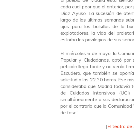
cada cual peor que el anterior, po
Díaz Ayuso. La sucesión de atent
largo de las últimas semanas sub
ojos para los bolsillos de la b
explotadores, la vida del prolet
estorba los privilegios de sus seño
El miércoles 6 de mayo, la Comunid
Popular y Ciudadanos, optó por s
petición llegó tarde y no venía fir
Escudero, que también se oponía 
solicitud a las 22.30 horas. Ese m
consideraba que Madrid todavía t
de Cuidados Intensivos (UCI)
simultáneamente a sus declaracion
por el contrario que la Comunidad 
de fase”.
[
El teatro de