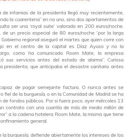
a de infamias de la presidenta llegó muy recientemente,
ndo la cuarentena” en no uno, sino dos apartamentos de
ulta ser una ‘royal suite’ valorada en 200 euros/noche.
, de un precio especial de 80 euros/noche “por la larga
el Gobierno regional aseguró el martes que quien corre con
ujo en el centro de la capital es Díaz Ayuso y no la
argo, como ha comunicado Room Mate, la empresa
rató sus servicios antes del estado de alarma”. Curiosa
a presidenta, que anticipaba el desastre sanitario antes
capaz de pagar semejante factura. O nunca antes se
 fiel de la burguesía, o en la Comunidad de Madrid se ha
 de fondos públicos. Por si fuera poco, ayer miércoles 13
un contrato con una cuantía de más de medio millón de
error” a la cadena hotelera Room Mate, la misma que tiene
 confinamiento general.
la burguesía, defiende abiertamente los intereses de los