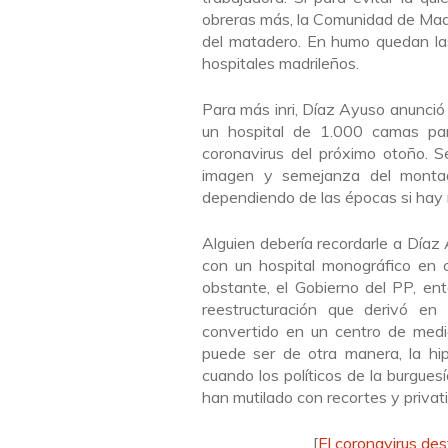
obreras más, la Comunidad de Madri
del matadero. En humo quedan las
hospitales madrileños.
Para más inri, Díaz Ayuso anunció
un hospital de 1.000 camas par
coronavirus del próximo otoño. S
imagen y semejanza del montad
dependiendo de las épocas si hay re
Alguien debería recordarle a Día
con un hospital monográfico en c
obstante, el Gobierno del PP, en
reestructuración que derivó en
convertido en un centro de medi
puede ser de otra manera, la hip
cuando los políticos de la burgues
han mutilado con recortes y privat
[
El coronavirus des