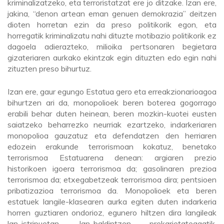
kriminalizatzeko, eta terroristatzat ere jo ditzake. Izan ere,
jakina, “denon artean eman genuen demokrazia” deitzen
dioten horretan ezin da preso politikorik egon, eta
horregatik kriminalizatu nahi dituzte motibazio politikorik ez
dagoela adierazteko, milioika pertsonaren begietara
gizateriaren aurkako ekintzak egin dituzten edo egin nahi
zituzten preso bihurtuz.
Izan ere, gaur egungo Estatua gero eta erreakzionarioagoa
bihurtzen ari da, monopolioek beren boterea gogorrago
erabili behar duten heinean, beren mozkin-kuotei eusten
saiatzeko beharrezko neurriak ezartzeko, indarkeriaren
monopolioa gauzatuz eta defendatzen den herriaren
edozein erakunde terrorismoan kokatuz, benetako
terrorismoa Estatuarena denean: argiaren prezio
historikoen igoera terrorismoa da; gasolinaren prezioa
terrorismoa da; etxegabetzeak terrorismoa dira; pentsioen
pribatizazioa terrorismoa da. Monopolioek eta beren
estatuek langile-klasearen aurka egiten duten indarkeria
horren guztiaren ondorioz, egunero hiltzen dira langileak
lan-istripuetan, lan-baldintzen prekarietateagatik,