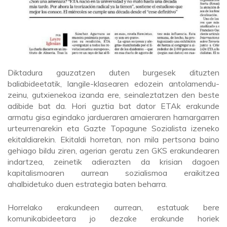
Diktadura gauzatzen duten burgesek dituzten
baliabideetatik, langile-klasearen edozein antolamendu-
zeinu, gutxienekoa izanda ere, seinaleztatzen den beste
adibide bat da. Hori guztia bat dator ETAk erakunde
armatu gisa egindako jardueraren amaieraren hamargarren
urteurrenarekin eta Gazte Topagune Sozialista izeneko
ekitaldiarekin. Ekitaldi horretan, non mila pertsona baino
gehiago bildu ziren, agerian geratu zen GKS erakundearen
indartzea, zeinetik adierazten da krisian dagoen
kapitalismoaren aurrean sozialismoa eraikitzea
ahalbidetuko duen estrategia baten beharra.
Horrelako erakundeen aurrean, estatuak bere
komunikabideetara jo dezake erakunde horiek