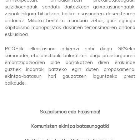
suizidioengatik, sendatu daitezkeen gaixotasunengatik,
zeinak hilgarri bihurtzen baitira osasunaren desegitearen
ondorioz. Milioika heriotza munduan zehar, gaur egungo
kapitalismo monopolistak dakarren terrorismoaren ondorio
esklusiboa.
PCOEtik elkartasuna adierazi nahi diegu GKSeko
kamaradei, eta positiboki baloratzen dugu proletargoaren
emantzipazioaren alde borrokatzen diren erakunde
guztiek indarrak batzeko egin duten proposamena,
ekintza-batasun hori gauzatzen laguntzeko prest
baikaude.
Sozialismoa edo Faxismoa!
Komunisten ekintza batasunagatik!