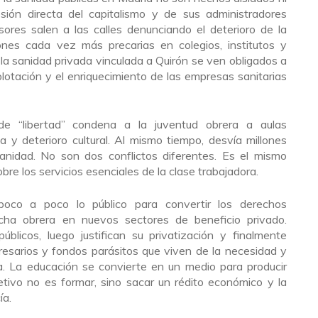
sión directa del capitalismo y de sus administradores
esores salen a las calles denunciando el deterioro de la
ones cada vez más precarias en colegios, institutos y
 la sanidad privada vinculada a Quirón se ven obligados a
xplotación y el enriquecimiento de las empresas sanitarias
e “libertad” condena a la juventud obrera a aulas
a y deterioro cultural. Al mismo tiempo, desvía millones
anidad. No son dos conflictos diferentes. Es el mismo
re los servicios esenciales de la clase trabajadora.
 poco a poco lo público para convertir los derechos
cha obrera en nuevos sectores de beneficio privado.
úblicos, luego justifican su privatización y finalmente
esarios y fondos parásitos que viven de la necesidad y
ía. La educación se convierte en un medio para producir
etivo no es formar, sino sacar un rédito económico y la
ía.