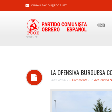
ORGANIZACION@PCOE.NET
INICIO
PCOENET
LA OFENSIVA BURGUESA C
26/05/2026
0 Comments
in
Actualidad N