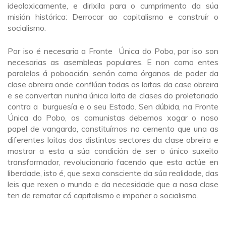
ideoloxicamente, e dirixila para o cumprimento da súa
misión histórica: Derrocar ao capitalismo e construír o
socialismo.
Por iso é necesaria a Fronte Única do Pobo, por iso son
necesarias as asembleas populares. E non como entes
paralelos á poboación, senón coma órganos de poder da
clase obreira onde conflúan todas as loitas da case obreira
e se convertan nunha única loita de clases do proletariado
contra a burguesía e o seu Estado. Sen dúbida, na Fronte
Única do Pobo, os comunistas debemos xogar o noso
papel de vangarda, constituírnos no cemento que una as
diferentes loitas dos distintos sectores da clase obreira e
mostrar a esta a súa condición de ser o único suxeito
transformador, revolucionario facendo que esta actúe en
liberdade, isto é, que sexa consciente da súa realidade, das
leis que rexen o mundo e da necesidade que a nosa clase
ten de rematar có capitalismo e impoñer o socialismo.