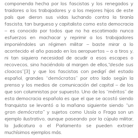
componenda hecha por los fascistas y los renegados y
traidores a los trabajadores y a los mejores hijos de este
país que dieron sus vidas luchando contra la tiranía
fascista, tan burguesa y capitalista como esta democracia
– es conocido por todos que no ha escatimado nunca
esfuerzos en machacar y reprimir a los trabajadores
imponiéndoles un régimen militar – baste mirar a lo
acontecido el año pasado en los aeropuertos – o a tiros y,
ni tan siquiera necesidad de acudir a esos escapes o
recovecos, sino haciéndolo al margen de ellos
,“desde sus
cloacas
”[3] y que los fascistas con pedigrí del estado
español, grandes “
demócratas
” por otro lado según la
prensa y los medios de comunicación del capital – de los
que son columnistas por supuesto. Uno de los “méritos” de
esta democracia española es que el que se acostó siendo
franquista se levantó a la mañana siguiente siendo
“un
gran demócrata”
y sujetos como Ussía o Fraga son un
ejemplo ilustrativo, aunque paseando por la cúpula militar,
la Judicatura o el Parlamento se pueden extraer
muchísimos ejemplos más.