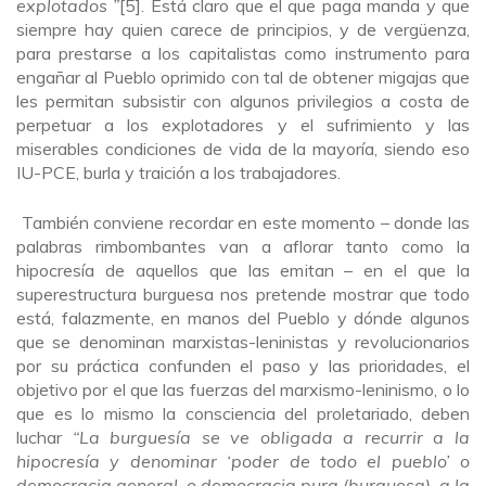
explotados ”
[5]. Está claro que el que paga manda y que
siempre hay quien carece de principios, y de vergüenza,
para prestarse a los capitalistas como instrumento para
engañar al Pueblo oprimido con tal de obtener migajas que
les permitan subsistir con algunos privilegios a costa de
perpetuar a los explotadores y el sufrimiento y las
miserables condiciones de vida de la mayoría, siendo eso
IU-PCE, burla y traición a los trabajadores.
También conviene recordar en este momento – donde las
palabras rimbombantes van a aflorar tanto como la
hipocresía de aquellos que las emitan – en el que la
superestructura burguesa nos pretende mostrar que todo
está, falazmente, en manos del Pueblo y dónde algunos
que se denominan marxistas-leninistas y revolucionarios
por su práctica confunden el paso y las prioridades, el
objetivo por el que las fuerzas del marxismo-leninismo, o lo
que es lo mismo la consciencia del proletariado, deben
luchar
“La burguesía se ve obligada a recurrir a la
hipocresía y denominar ‘poder de todo el pueblo’ o
democracia general, o democracia pura (burguesa), a la