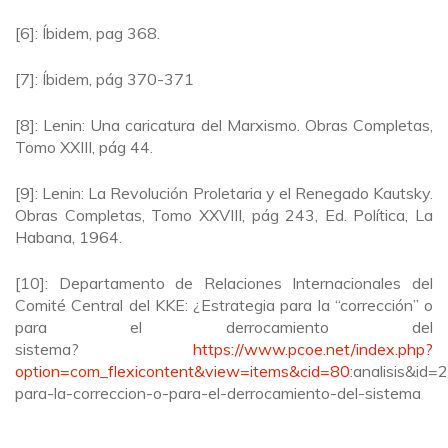
[6]: Íbidem, pag 368.
[7]: Íbidem, pág 370-371
[8]: Lenin: Una caricatura del Marxismo. Obras Completas,
Tomo XXIII, pág 44.
[9]: Lenin: La Revolución Proletaria y el Renegado Kautsky.
Obras Completas, Tomo XXVIII, pág 243, Ed. Política, La
Habana, 1964.
[10]: Departamento de Relaciones Internacionales del
Comité Central del KKE: ¿Estrategia para la “corrección” o
para el derrocamiento del
sistema?
https://www.pcoe.net/index.php?
option=com_flexicontent&view=items&cid=80
:analisis&id=
para-la-correccion-o-para-el-derrocamiento-del-sistema