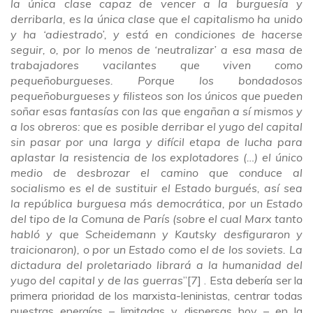
la única clase capaz de vencer a la burguesía y
derribarla, es la única clase que el capitalismo ha unido
y ha ‘adiestrado’, y está en condiciones de hacerse
seguir, o, por lo menos de ‘neutralizar’ a esa masa de
trabajadores vacilantes que viven como
pequeñoburgueses. Porque los bondadosos
pequeñoburgueses y filisteos son los únicos que pueden
soñar esas fantasías con las que engañan a sí mismos y
a los obreros: que es posible derribar el yugo del capital
sin pasar por una larga y difícil etapa de lucha para
aplastar la resistencia de los explotadores (…) el único
medio de desbrozar el camino que conduce al
socialismo es el de sustituir el Estado burgués, así sea
la república burguesa más democrática, por un Estado
del tipo de la Comuna de París (sobre el cual Marx tanto
habló y que Scheidemann y Kautsky desfiguraron y
traicionaron), o por un Estado como el de los soviets. La
dictadura del proletariado librará a la humanidad del
yugo del capital y de las guerras
”[7] . Esta debería ser la
primera prioridad de los marxista-leninistas, centrar todas
nuestras energías – limitadas y dispersas hoy – en la