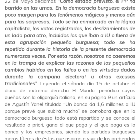
22 de Mayo decíamos
“Como estaba previsto, el PP ha
barrido en las urnas. En la democracia burguesa existe
poco margen para los fenómenos mágicos y menos aún
para las sorpresas. Todo se ha enmarcado en la lógica
capitalista, los votos registrados, los deslizamientos de
un lado para otro, incluidos los que iban a IU o fuera de
esta agrupación pequeño burguesa; todo se ha
repetido durante la historia de la presente democracia
numerosas veces. Por esta razón, nosotros no caeremos
en la trampa de explicar las razones de los pequeños
cambios habidos en los fallos o en las virtudes dados
durante la campaña electoral u otras excusas
tradicionales”
.
Leyendo el sábado día 15 de octubre el
diario de extrema derecha El Mundo, periódico cuyos
dueños son la oligarquía italiana, en su página 9 un artículo
de Agustín Yanel titulado “Un banco da 1,6 millones a IU
porque prevé que subirá mucho” se corrobora que en la
democracia burguesa todo está repartido y se conoce el
resultado a priori, gana el que paga y el que paga es la
banca y los empresarios, siendo los partidos burgueses
meros títeres de éstos que aspiran a vivir de las prebendas