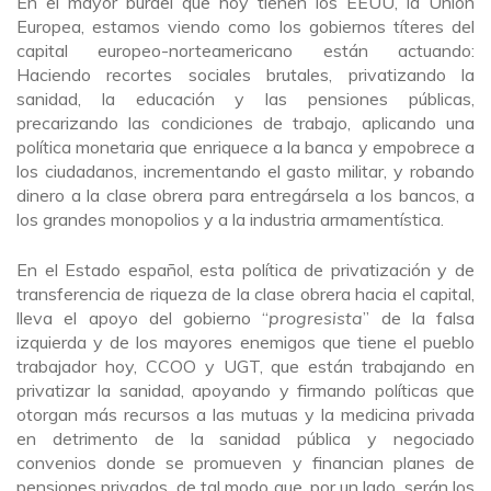
En el mayor burdel que hoy tienen los EEUU, la Unión
Europea, estamos viendo como los gobiernos títeres del
capital europeo-norteamericano están actuando:
Haciendo recortes sociales brutales, privatizando la
sanidad, la educación y las pensiones públicas,
precarizando las condiciones de trabajo, aplicando una
política monetaria que enriquece a la banca y empobrece a
los ciudadanos, incrementando el gasto militar, y robando
dinero a la clase obrera para entregársela a los bancos, a
los grandes monopolios y a la industria armamentística.
En el Estado español, esta política de privatización y de
transferencia de riqueza de la clase obrera hacia el capital,
lleva el apoyo del gobierno “
progresista
” de la falsa
izquierda y de los mayores enemigos que tiene el pueblo
trabajador hoy, CCOO y UGT, que están trabajando en
privatizar la sanidad, apoyando y firmando políticas que
otorgan más recursos a las mutuas y la medicina privada
en detrimento de la sanidad pública y negociado
convenios donde se promueven y financian planes de
pensiones privados, de tal modo que, por un lado, serán los