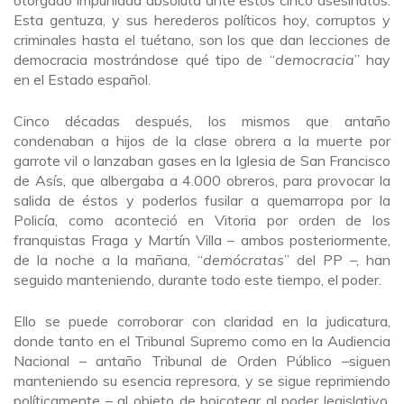
otorgado impunidad absoluta ante estos cinco asesinatos.
Esta gentuza, y sus herederos políticos hoy, corruptos y
criminales hasta el tuétano, son los que dan lecciones de
democracia mostrándose qué tipo de “
democracia
” hay
en el Estado español.
Cinco décadas después, los mismos que antaño
condenaban a hijos de la clase obrera a la muerte por
garrote vil o lanzaban gases en la Iglesia de San Francisco
de Asís, que albergaba a 4.000 obreros, para provocar la
salida de éstos y poderlos fusilar a quemarropa por la
Policía, como aconteció en Vitoria por orden de los
franquistas Fraga y Martín Villa – ambos posteriormente,
de la noche a la mañana, “
demócratas
” del PP –, han
seguido manteniendo, durante todo este tiempo, el poder.
Ello se puede corroborar con claridad en la judicatura,
donde tanto en el Tribunal Supremo como en la Audiencia
Nacional – antaño Tribunal de Orden Público –siguen
manteniendo su esencia represora, y se sigue reprimiendo
políticamente – al objeto de boicotear al poder legislativo,