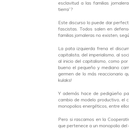
esclavitud a las familias jornaler
tierra”?
Este discurso lo puede dar perfecta
fascistas. Todos salen en defens
familias jornaleras no existen, se
La pata izquierda frena el discur
capitalista, del imperialismo, al s
al inicio del capitalismo, como po
bueno el pequeño y mediano cam
germen de lo más reaccionario qu
kulaks!
Y además hace de pedigüeño para
cambio de modelo productivo, el c
monopolios energéticos, entre ello
Pero si rascamos en la Cooperativ
que pertenece a un monopolio del 