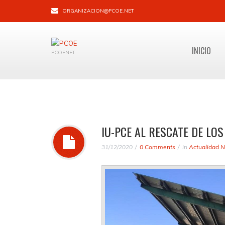
ORGANIZACION@PCOE.NET
INICIO
PCOENET
IU-PCE AL RESCATE DE LO
31/12/2020
0 Comments
in
Actualidad N