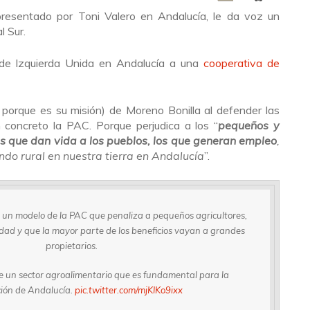
presentado por Toni Valero en Andalucía, le da voz un
l Sur.
er de Izquierda Unida en Andalucía a una
cooperativa de
, porque es su misión) de Moreno Bonilla al defender las
en concreto la PAC. Porque perjudica a los “
pequeños y
os que dan vida a los pueblos, los que generan empleo
,
do rural en nuestra tierra en Andalucía
”.
un modelo de la PAC que penaliza a pequeños agricultores,
dad y que la mayor parte de los beneficios vayan a grandes
propietarios.
 un sector agroalimentario que es fundamental para la
ión de Andalucía.
pic.twitter.com/mjKIKo9ixx