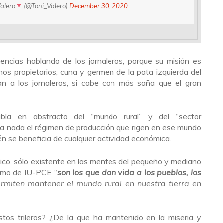
alero
(@Toni_Valero)
December 30, 2020
ncias hablando de los jornaleros, porque su misión es
os propietarios, cuna y germen de la pata izquierda del
an a los jornaleros, si cabe con más saña que el gran
habla en abstracto del “mundo rural” y del “sector
ara nada el régimen de producción que rigen en ese mundo
én se beneficia de cualquier actividad económica.
ico, sólo existente en las mentes del pequeño y mediano
ismo de IU-PCE “
son los que dan vida a los pueblos, los
ermiten mantener el mundo rural en nuestra tierra en
tos trileros? ¿De la que ha mantenido en la miseria y