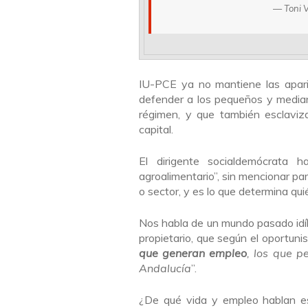
— Toni V
IU-PCE ya no mantiene las aparie
defender a los pequeños y median
régimen, y que también esclaviz
capital.
El dirigente socialdemócrata 
agroalimentario”, sin mencionar p
o sector, y es lo que determina qui
Nos habla de un mundo pasado idíl
propietario, que según el oportun
que generan empleo
, los que p
Andalucía
”.
¿De qué vida y empleo hablan es