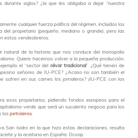
as durante siglos? ¿la que les obligaba a dejar “nuestra
mente cualquier fuerza política del régimen, incluidos los
a del propietario (pequeño, mediano o grande), pero las
gún estos vendeobreros.
rir natural de la historia que nos conduce del monopolio
ocialismo. Quiere hacernos volver a la pequeña producción,
r ejemplo el “sector del
olivar tradicional
”. ¿Qué tienen de
pesino señores de IU-PCE? ¿Acaso no son también el
e sufren en sus carnes los jornaleros? ¡IU-PCE con los
 esos propietarios, pidiendo fondos europeos para el
apitalismo verde que será un suculento negocio para los
s los
petroleros
.
a San Isidro en la que hizo estas declaraciones, resulta
aceite y la aceituna en España: Dcoop.