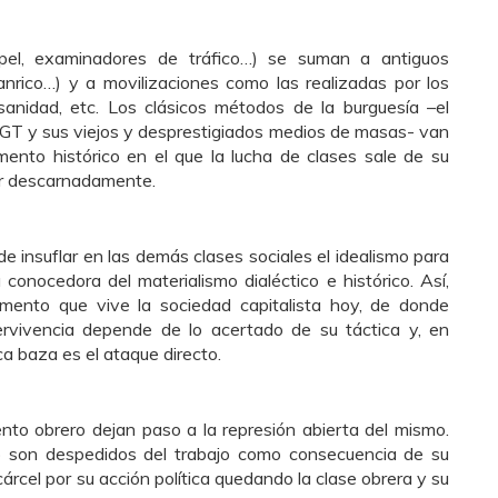
Opel, examinadores de tráfico…) se suman a antiguos
nrico…) y a movilizaciones como las realizadas por los
 sanidad, etc. Los clásicos métodos de la burguesía
–
el
UGT y sus viejos y desprestigiados medios de masas- van
nto histórico en el que la lucha de clases sale de su
ar descarnadamente.
de insuflar en las demás clases sociales el idealismo para
conocedora del materialismo dialéctico e histórico. Así,
ento que vive la sociedad capitalista hoy, de donde
rvivencia depende de lo acertado de su táctica y, en
a baza es el ataque directo.
nto obrero dejan paso a la represión abierta del mismo.
do son despedidos del trabajo como consecuencia de su
cárcel por su acción política quedando la clase obrera y su