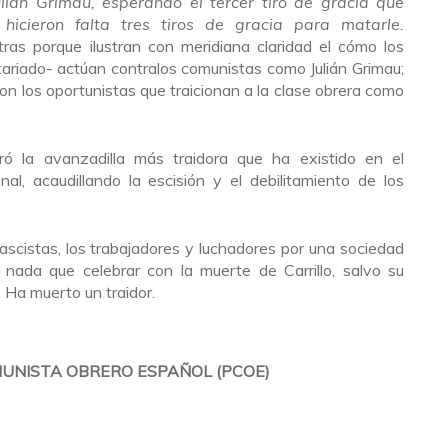
lián Grimau, esperando el tercer tiro de gracia que
icieron falta tres tiros de gracia para matarle.
ras porque ilustran con meridiana claridad el cómo los
ariado- actúan contralos comunistas como Julián Grimau;
con los oportunistas que traicionan a la clase obrera como
deró la avanzadilla más traidora que ha existido en el
al, acaudillando la escisión y el debilitamiento de los
ascistas, los trabajadores y luchadores por una sociedad
 nada que celebrar con la muerte de Carrillo, salvo su
. Ha muerto un traidor.
UNISTA OBRERO ESPAÑOL (PCOE)