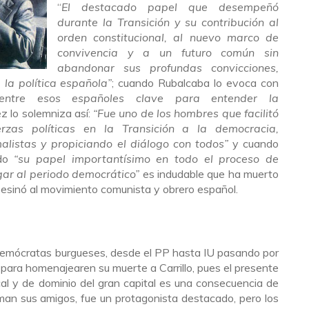
“
El destacado papel que desempeñó
durante la Transición y su contribución al
orden constitucional, al nuevo marco de
convivencia y a un futuro común sin
abandonar sus profundas convicciones,
la política española”
; cuando Rubalcaba lo evoca con
 entre esos españoles clave para entender la
z lo solemniza así:
“Fue uno de los hombres que facilitó
rzas políticas en la Transición a la democracia,
alistas y propiciando el diálogo con todos”
y cuando
ndo
“su papel importantísimo en todo el proceso de
gar al periodo democrático”
es indudable que ha muerto
asesinó al movimiento comunista y obrero español.
 demócratas burgueses, desde el PP hasta IU pasando por
para homenajearen su muerte a Carrillo, pues el presente
ical y de dominio del gran capital es una consecuencia de
rman sus amigos, fue un protagonista destacado, pero los