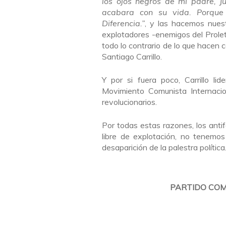
los ojos negros de mi padre, Ju
acabara con su vida. Porque h
Diferencia.”
, y las hacemos nuest
explotadores -enemigos del Prolet
todo lo contrario de lo que hacen 
Santiago Carrillo.
Y por si fuera poco, Carrillo li
Movimiento Comunista Internacion
revolucionarios.
Por todas estas razones, los antif
libre de explotación, no tenemos
desaparición de la palestra política
PARTIDO COM