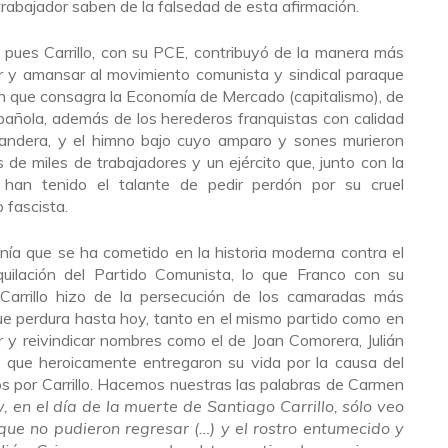
rabajador saben de la falsedad de esta afirmación.
 pues Carrillo, con su PCE, contribuyó de la manera más
r y amansar al movimiento comunista y sindical paraque
n que consagra la Economía de Mercado (capitalismo), de
pañola, además de los herederos franquistas con calidad
bandera, y el himno bajo cuyo amparo y sones murieron
de miles de trabajadores y un ejército que, junto con la
era han tenido el talante de pedir perdón por su cruel
 fascista.
onía que se ha cometido en la historia moderna contra el
iquilación del Partido Comunista, lo que Franco con su
 Carrillo hizo de la persecución de los camaradas más
ue perdura hasta hoy, tanto en el mismo partido como en
y reivindicar nombres como el de Joan Comorera, Julián
 que heroicamente entregaron su vida por la causa del
os por Carrillo. Hacemos nuestras las palabras de Carmen
, en el día de la muerte de Santiago Carrillo, sólo veo
 que no pudieron regresar (…) y el rostro entumecido y