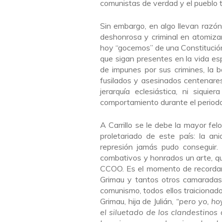
comunistas de verdad y el pueblo t
Sin embargo, en algo llevan razón
deshonrosa y criminal en atomiza
hoy “gocemos” de una Constitució
que sigan presentes en la vida es
de impunes por sus crimines, la 
fusilados y asesinados centenares 
jerarquía eclesiástica, ni siqui
comportamiento durante el periodo
A Carrillo se le debe la mayor fel
proletariado de este país: la an
represión jamás pudo conseguir.
combativos y honrados un arte, q
CCOO. Es el momento de recordar 
Grimau y tantos otros camaradas
comunismo, todos ellos traicionad
Grimau, hija de Julián,
“pero yo, hoy
el siluetado de los clandestinos