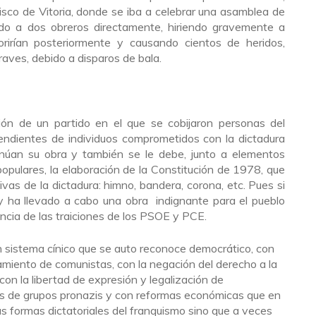
cisco de Vitoria, donde se iba a celebrar una asamblea de
ndo a dos obreros directamente, hiriendo gravemente a
orirían posteriormente y causando cientos de heridos,
raves, debido a disparos de bala.
ión de un partido en el que se cobijaron personas del
cendientes de individuos comprometidos con la dictadura
tinúan su obra y también se le debe, junto a elementos
opulares, la elaboración de la Constitución de 1978, que
ivas de la dictadura: himno, bandera, corona, etc. Pues si
y ha llevado a cabo una obra indignante para el pueblo
ncia de las traiciones de los PSOE y PCE.
 sistema cínico que se auto reconoce democrático, con
lamiento de comunistas, con la negación del derecho a la
con la libertad de expresión y legalización de
s de grupos pronazis y con reformas económicas que en
as formas dictatoriales del franquismo sino que a veces