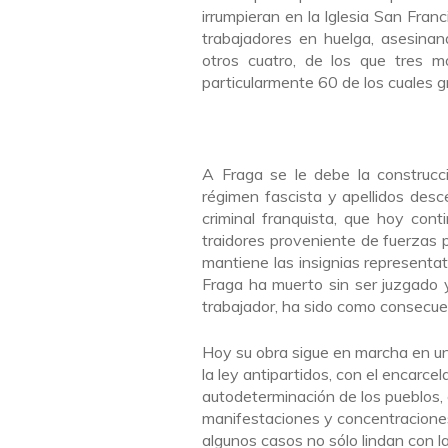
irrumpieran en la Iglesia San Fran
trabajadores en huelga, asesina
otros cuatro, de los que tres m
particularmente 60 de los cuales g
A Fraga se le debe la construcc
régimen fascista y apellidos des
criminal franquista, que hoy con
traidores proveniente de fuerzas p
mantiene las insignias representat
Fraga ha muerto sin ser juzgado 
trabajador, ha sido como consecue
Hoy su obra sigue en marcha en un
la ley antipartidos, con el encarce
autodeterminación de los pueblos, 
manifestaciones y concentracione
algunos casos no sólo lindan con l