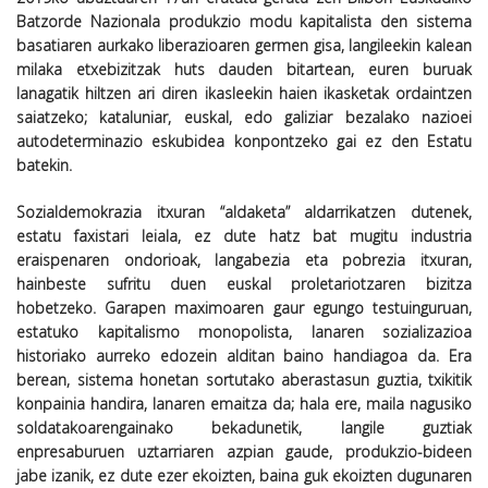
Batzorde Nazionala produkzio modu kapitalista den sistema
basatiaren aurkako liberazioaren germen gisa, langileekin kalean
milaka etxebizitzak huts dauden bitartean, euren buruak
lanagatik hiltzen ari diren ikasleekin haien ikasketak ordaintzen
saiatzeko; kataluniar, euskal, edo galiziar bezalako nazioei
autodeterminazio eskubidea konpontzeko gai ez den Estatu
batekin.
Sozialdemokrazia itxuran “aldaketa” aldarrikatzen dutenek,
estatu faxistari leiala, ez dute hatz bat mugitu industria
eraispenaren ondorioak, langabezia eta pobrezia itxuran,
hainbeste sufritu duen euskal proletariotzaren bizitza
hobetzeko. Garapen maximoaren gaur egungo testuinguruan,
estatuko kapitalismo monopolista, lanaren sozializazioa
historiako aurreko edozein alditan baino handiagoa da. Era
berean, sistema honetan sortutako aberastasun guztia, txikitik
konpainia handira, lanaren emaitza da; hala ere, maila nagusiko
soldatakoarengainako bekadunetik, langile guztiak
enpresaburuen uztarriaren azpian gaude, produkzio-bideen
jabe izanik, ez dute ezer ekoizten, baina guk ekoizten dugunaren