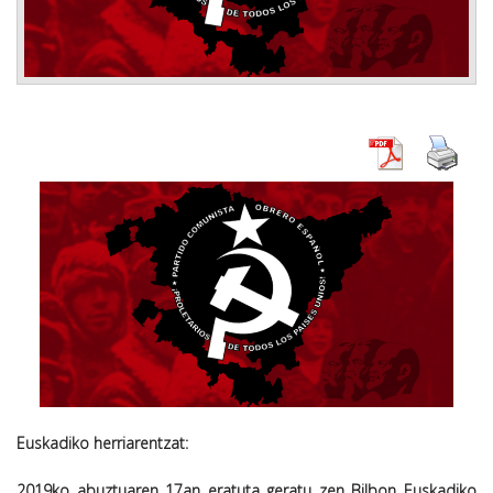
Euskadiko herriarentzat:
2019ko abuztuaren 17an eratuta geratu zen Bilbon Euskadiko