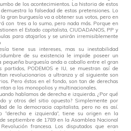
umbo de los acontecimientos. La historia de estos
demuestra la falsedad de estas pretensiones. Lo
 la gran burguesía va a obtener sus votos, pero en
ará con tres a lo sumo, pero nada más. Porque en
stionen el Estado capitalista, CIUDADANOS, PP y
las para atajarlos y se unirán irremisiblemente
o
ía tiene sus intereses, mas su inestabilidad
tidumbre de su existencia le impide poseer un
pequeña burguesía anda a caballo entre el gran
Sus partidos, PODEMOS e IU, se muestran así de
stan revolucionarios a ultranza y al siguiente son
ios. Pero éstos en el fondo, son tan de derechas
ntan a los monopolios y multinacionales.
cuando hablamos de derecha e izquierda. ¿Por qué
do y otros del sitio opuesto? Simplemente por
dad de la democracia capitalista, pero no es así.
 “derecha e izquierda”, tiene su origen en la
1 de septiembre de 1789 en la Asamblea Nacional
 Revolución francesa. Los disputados que eran