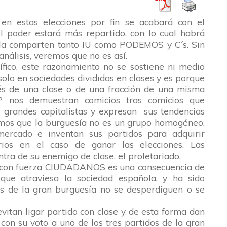
en estas elecciones por fin se acabará con el
el poder estará más repartido, con lo cual habrá
 la comparten tanto IU como PODEMOS y C´s. Sin
nálisis, veremos que no es así.
ífico, este razonamiento no se sostiene ni medio
solo en sociedades divididas en clases y es porque
és de una clase o de una fracción de una misma
P nos demuestran comicios tras comicios que
s grandes capitalistas y expresan sus tendencias
os que la burguesía no es un grupo homogéneo,
mercado e inventan sus partidos para adquirir
rios en el caso de ganar las elecciones. Las
tra de su enemigo de clase, el proletariado.
o con fuerza CIUDADANOS es una consecuencia de
 que atraviesa la sociedad española, y ha sido
s de la gran burguesía no se desperdiguen o se
itan ligar partido con clase y de esta forma dan
con su voto a uno de los tres partidos de la gran