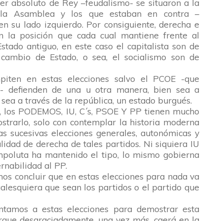
er absoluto de Rey –feudalismo- se situaron a la
 la Asamblea y los que estaban en contra –
en su lado izquierdo. Por consiguiente, derecha e
n la posición que cada cual mantiene frente al
Estado antiguo, en este caso el capitalista son de
cambio de Estado, o sea, el socialismo son de
piten en estas elecciones salvo el PCOE -que
a- defienden de una u otra manera, bien sea a
sea a través de la república, un estado burgués.
e, los PODEMOS, IU, C´s, PSOE Y PP tienen mucho
strarlo, solo con contemplar la historia moderna
as sucesivas elecciones generales, autonómicas y
lidad de derecha de tales partidos. Ni siquiera IU
poluta ha mantenido el tipo, lo mismo gobierna
rnabilidad al PP.
os concluir que en estas elecciones
para nada
va
ualesquiera que sean los partidos o el partido que
ntamos a estas elecciones para demostrar esta
orque desgraciadamente, una vez más, caerá en la