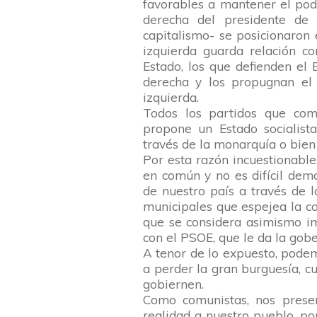
favorables a mantener el pod
derecha del presidente de
capitalismo- se posicionaron 
izquierda guarda relación co
Estado, los que defienden el 
derecha y los propugnan el 
izquierda.
Todos los partidos que com
propone un Estado socialist
través de la monarquía o bien 
Por esta razón incuestionabl
en común y no es difícil demo
de nuestro país a través de l
municipales que espejea la ca
que se considera asimismo im
con el PSOE, que le da la gobe
A tenor de lo expuesto, podem
a perder la gran burguesía, c
gobiernen.
Como comunistas, nos prese
realidad a nuestro pueblo, p