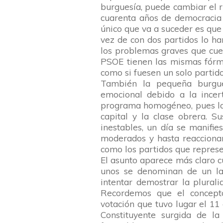
burguesía, puede cambiar el r
cuarenta años de democracia 
único que va a suceder es que
vez de con dos partidos lo h
los problemas graves que cue
PSOE tienen las mismas fórmu
como si fuesen un solo partid
También la pequeña burgues
emocional debido a la incer
programa homogéneo, pues la 
capital y la clase obrera. 
inestables, un día se manifie
moderados y hasta reaccionar
como los partidos que represe
El asunto aparece más claro 
unos se denominan de un la
intentar demostrar la plurali
Recordemos que el concepto
votación que tuvo lugar el 1
Constituyente surgida de la