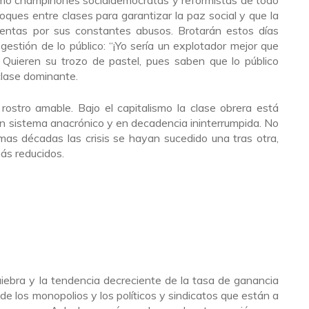
mo champiñones socialdemócratas y reformistas de todo
oques entre clases para garantizar la paz social y que la
uentas por sus constantes abusos. Brotarán estos días
gestión de lo público: “¡Yo sería un explotador mejor que
. Quieren su trozo de pastel, pues saben que lo público
 clase dominante.
 rostro amable. Bajo el capitalismo la clase obrera está
 un sistema anacrónico y en decadencia ininterrumpida. No
imas décadas las crisis se hayan sucedido una tras otra,
ás reducidos.
uiebra y la tendencia decreciente de la tasa de ganancia
de los monopolios y los políticos y sindicatos que están a