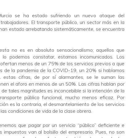
urcia se ha estado sufriendo un nuevo ataque del
trabajadores. El transporte público, un sector más en la
os han estado arrebatando sistemáticamente, se encuentra
 esta no es en absoluto sensacionalismo; aquellos que
d lo podemos constatar, estamos incomunicados. Los
a ofertan menos de un 75% de los servicios previos a que
ones de la pandemia de la COVID-19, un 20% si hablamos
A estas cifras, de por sí alarmantes, se le suman las
ienen el aforo en menos de un 50%. Las cifras hablan por
a de tales magnitudes es inconcebible si la intención de la
ransporte público funcional, mucho menos eficaz. Por
ión es la contraria, el desmantelamiento de los servicios
las condiciones de vida de la clase obrera.
enemos que pagar por un servicio “público” deficiente e
s impuestos van al bolsillo del empresario. Pues, no son