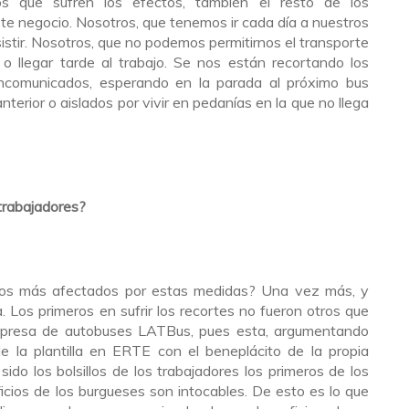
los que sufren los efectos, también el resto de los
te negocio. Nosotros, que tenemos ir cada día a nuestros
istir. Nosotros, que no podemos permitirnos el transporte
o llegar tarde al trabajo. Se nos están recortando los
ncomunicados, esperando en la parada al próximo bus
terior o aislados por vivir en pedanías en la que no llega
trabajadores?
los más afectados por estas medidas? Una vez más, y
. Los primeros en sufrir los recortes no fueron otros que
empresa de autobuses LATBus, pues esta, argumentando
 la plantilla en ERTE con el beneplácito de la propia
do los bolsillos de los trabajadores los primeros de los
cios de los burgueses son intocables. De esto es lo que