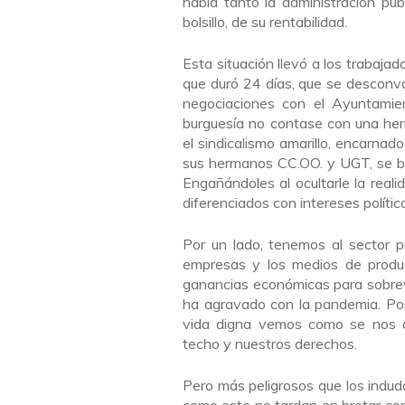
habla tanto la administración pú
bolsillo, de su rentabilidad.
Esta situación llevó a los trabaja
que duró 24 días, que se desconv
negociaciones con el Ayuntamien
burguesía no contase con una her
el sindicalismo amarillo, encarnad
sus hermanos CC.OO. y UGT, se ba
Engañándoles al ocultarle la reali
diferenciados con intereses político
Por un lado, tenemos al sector pr
empresas y los medios de producc
ganancias económicas para sobreviv
ha agravado con la pandemia. Por
vida digna vemos como se nos ar
techo y nuestros derechos.
Pero más peligrosos que los indu