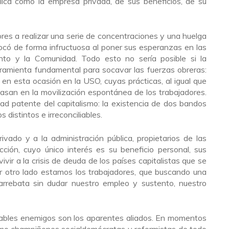
blica como la empresa privada, de sus beneficios, de su
dores a realizar una serie de concentraciones y una huelga
ocó de forma infructuosa al poner sus esperanzas en las
to y la Comunidad. Todo esto no sería posible si la
ramienta fundamental para socavar las fuerzas obreras:
o en esta ocasión en la USO, cuyas prácticas, al igual que
san en la movilización espontánea de los trabajadores.
dad patente del capitalismo: la existencia de dos bandos
s distintos e irreconciliables.
ivado y a la administración pública, propietarios de las
ión, cuyo único interés es su beneficio personal, sus
ir a la crisis de deuda de los países capitalistas que se
 otro lado estamos los trabajadores, que buscando una
rebata sin dudar nuestro empleo y sustento, nuestro
dables enemigos son los aparentes aliados. En momentos