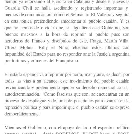
tiempo ya reforzando al Ejército en Cataluña y desde el jueves la
Guardia Civil se halla asediando y registrando imprentas y
medios de comunicación, como el Setmanari El Vallenc y seguirá
en esta tónica pretendiendo amedrentar al pueblo catalán. Y es
que no hemos de olvidar que, si algo tiene este Gobierno, son
buenos maestros a la hora de reprimir al pueblo pues son
herederos de Franco y discípulos de éste, Fraga, Martín Villa,
Utrera Molina, Billy el Niño, etcétera, éstos últimos con
impunidad del Estado para no responder ante la Justicia argentina
por torturas y crímenes del Franquismo.
El estado español va a reprimir por tierra, mar y aire, es decir, por
todas las vías a su alcance, este movimiento del pueblo catalán
reivindicando y pretendiendo ejercer su derecho democrático a la
autodeterminación. Como fascistas que son, se encuentran en un
proceso de despliegue y de toma de posiciones para avanzar en la
represión política y para impedir que el pueblo catalán se exprese
democráticamente.
Mientras el Gobierno, con el apoyo de todo el espectro político
burgués español – desde PODEMOS, IU-PCE hasta el PSOE