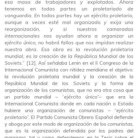
esa masa de trabajadores y explotados. Ahora
tenemos en todas partes un proletariado de
vanguardia. En todas partes hay un ejército proletario,
aunque a veces esté mal organizado y exija una
reorganización, y si nuestros camaradas
internacionales nos ayudan ahora a organizar un
ejército único, no habrá fallas que nos impidan realizar
nuestra obra. Esa obra es la revolución proletaria
mundial, es la creación de la República Mundial de los
Soviets.
” [12]. Así señalaba Lenin en el II Congreso de la
Internacional Comunista con nitidez meridiana el objetivo:
la revolución proletaria mundial y la creación de la
República Mundial de los Soviets y la forma de
organización de los comunistas, que no era otra cosa que
un partido mundial – “
ejército único
”– que era la
Internacional Comunista donde en cada nación o Estado
hubiere una organización de comunistas – “
ejército
proletario
”. El Partido Comunista Obrero Español defiende
y aboga por este modo de organización de los comunistas,
que es la organización defendida por los padres del
marxismo, tal y como defendemos en la Tesis sobre el