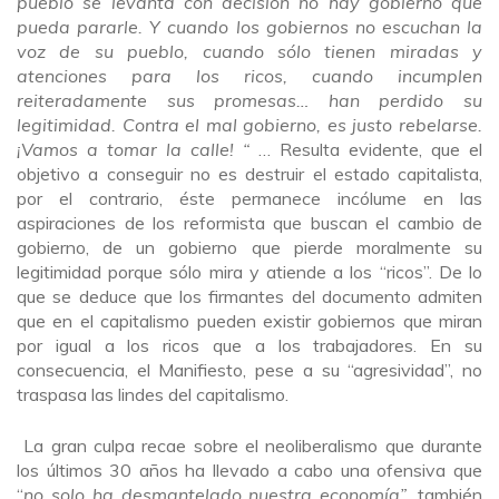
pueblo se levanta con decisión no hay gobierno que
pueda pararle. Y cuando los gobiernos no escuchan la
voz de su pueblo, cuando sólo tienen miradas y
atenciones para los ricos, cuando incumplen
reiteradamente sus promesas… han perdido su
legitimidad. Contra el mal gobierno, es justo rebelarse.
¡Vamos a tomar la calle! “
… Resulta evidente, que el
objetivo a conseguir no es destruir el estado capitalista,
por el contrario, éste permanece incólume en las
aspiraciones de los reformista que buscan el cambio de
gobierno, de un gobierno que pierde moralmente su
legitimidad porque sólo mira y atiende a los “ricos”. De lo
que se deduce que los firmantes del documento admiten
que en el capitalismo pueden existir gobiernos que miran
por igual a los ricos que a los trabajadores. En su
consecuencia, el Manifiesto, pese a su “agresividad”, no
traspasa las lindes del capitalismo.
La gran culpa recae sobre el neoliberalismo que durante
los últimos 30 años ha llevado a cabo una ofensiva que
“
no solo ha desmantelado nuestra economía”,
también