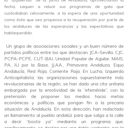
fecha, saquen a relucir sus programas de gala que
custodiaban celosamente, a la espera de una oportunidad
como ésta que sea propensa a la recuperación por parte de
los andaluces de las esperanzas y las expectativas que
habíanperdido.
Un grupo de asociaciones sociales y un buen número de
partidos políticos entre los que destacan: JCA-Sevilla, CJC,
PCPA-PCPE, CUT-BAI, Unidad Popular de Aguilar, MAIS,
PA, IU por la Base, JJ.AA., Primavera Andaluza, Equo
Andalucía, Red Roja, Corriente Roja, En Lucha, Izquierda
Anticapitalista; las organizaciones supuestamente más
revolucionarias de la región, se han dado una cita unitaria
embargada por la emotividad de la “efeméride”, con la
pretensión de proponer los medios hacia metas
económicas y políticas que pongan fin a la precaria
situación de Andalucía. En esta dirección, han redactado
un llamamiento al pueblo andalúz para que salga a la calle
a decir “
basta ya
” mediante un programa que,
orgullosamente, se desliza por una doble vertiente: por la