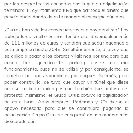
por los desperfectos causados hasta que su adjudicación
terminara. El ayuntamiento tuvo que dar todo el dinero que
poseía endeudando de esta manera al municipio aún más.
¿Cuáles han sido las consecuencias que hoy perviven? Los
trabajadores villalbinos han tenido que desembolsar más
de 111 millones de euros y tendrán que seguir pagando a
esta empresa hasta 2046. Simultáneamente
,
a la vez que
se obliga a pagar a los obreros villalbinos por un
a obra
que
n
unca han querido,
este parking
posee un mal
funcionamiento
, pues no se utiliza
y
, por consiguiente,
se
cometen acciones vandálicas
por doquier
. Además, para
poder construir
lo
, se tuvo que c
avar
un túnel
que diese
acceso a dicho parking y que también fue motivo de
protesta
.
Asimismo, el Grupo Ortiz obtuvo la adjudicación
de este túnel
. Años después
,
Podemos y C’s d
ieron
el
apoyo necesario para que se continuara pagando la
adjudicación
.
Grupo Ortiz se e
nriqueció
de un
a
manera más
descarada aún.