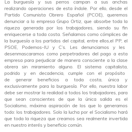
La burguesía y sus perros campan a sus anchas
realizando
operaciones
de est
a
índole
. Por ello
,
desde el
P
artido Comunista Obrero Español
(PCOE),
queremos
denunciar a la empresa Grupo Ortiz
,
que absorbe toda la
riqueza generada por los trabajadores
,
siendo su fin
enriquecerse a toda costa.
Señalamos como cómplices de
la burguesía a
los partidos del capital
,
entre ellos
,
el
PP,
el
PSOE,
Podemos
-IU
y C’s
.
Le
s
denunciamos y
les
desenmascaramos como pe
rpetradores
del pago a esta
empresa para perjudicar de manera consciente a la clase
obrera sin m
i
ramiento alguno.
El
sistema capitalista
,
podrido
y en decadencia, cumple con el propósito
de
generar
beneficios
a toda costa, única y
exclusivamente para la burguesía. P
or ello, nuestra labor
debe ser mostrar la realidad a todos los trabajadores
,
para
que
sean conscientes de que la
única salida
es
el
Socialismo, máxima aspiración de los que
lo
generamos
todo
:
los trabajadores. S
o
lo la lucha por el Socialismo hará
que toda la riqueza que creamos sea realmente invertida
en nuestro interés y beneficio común.