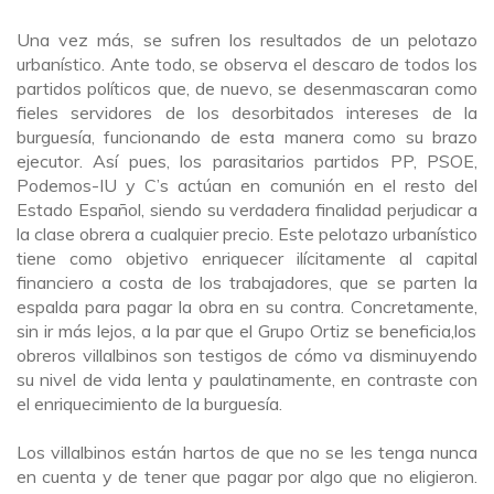
U
na vez más,
se sufren
los resultados de un pelotazo
urbanístico. Ante todo
,
se
observa
el descaro de todos los
partidos políticos que
,
de nuevo
,
se desenmascaran como
fieles servidores de los de
sorbitados
intereses de la
burguesía,
funcionando
de esta manera como su brazo
ejecutor. Así pues
,
los parasitarios partidos PP, PSOE,
Podemos-IU y C’s actúan
en comunión
en el resto del
Estado Español, siendo su verdader
a
finalidad
perjudicar a
la clase obrera a cualquier precio. Este pelotazo urbanístico
tiene como objetivo enriquecer ilícitamente al capital
financiero
a costa de
los trabajadores
, que
se parten la
espalda para pagar
la obra en su contra
. Concretamente
,
sin ir más lejos, a la par que el Grupo Ortiz se beneficia,
los
obreros villalbinos
son testigos de
cómo
va disminuyendo
su nivel de vida lenta y paulatinamente, en contraste con
el e
nriquecimiento de
la burguesía.
Los
v
illalbinos están hartos de que no se les t
enga nunca
en cuenta
y de
tener que pagar por algo que no eligieron.