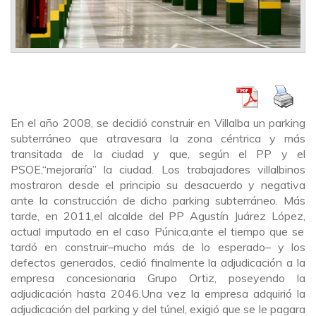
En el año 2008
,
se decidió construir
en Villalba
un parking
subterráneo que atravesara la zona céntrica y más
transitada de la ciudad y que
,
según el PP
y
el
PSOE
,
“mejoraría”
la ciudad
.
Los trabajadores villalbinos
mostraron desde el principio su desacuerdo y negativa
ante la construcción de dicho parking subterráneo
. Más
tarde,
en 2011
,
el
alcalde del PP Agustín Juárez López
,
actual imputado en el caso Púnica
,
ante
el tiempo que se
tardó en construir
–
mucho
más de
l
o
esperado
–
y los
defectos generados
, cedió finalmente la adjudicación a la
empresa concesionaria Grupo Ortiz,
poseyendo la
adjudicación hasta 2046
.
U
na vez la empresa adquirió la
adjudicación del parking y del túnel, exigió que se le pagara