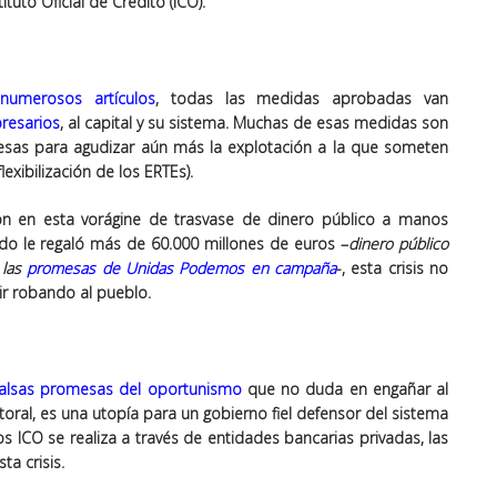
tuto Oficial de Crédito (ICO).
n
numerosos artículos
, todas las medidas aprobadas van
presarios
, al capital y su sistema. Muchas de esas medidas son
as para agudizar aún más la explotación a la que someten
exibilización de los ERTEs).
n en esta vorágine de trasvase de dinero público a manos
ado le regaló más de 60.000 millones de euros –
dinero público
 las
promesas de Unidas Podemos en campaña
-, esta crisis no
ir robando al pueblo.
falsas promesas del oportunismo
que no duda en engañar al
ral, es una utopía para un gobierno fiel defensor del sistema
tos ICO se realiza a través de entidades bancarias privadas, las
a crisis.