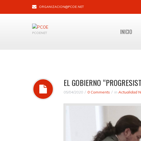
ORGANIZACION@PCOE.NET
INICIO
PCOENET
EL GOBIERNO “PROGRESIST
05/04/2020
0 Comments
in
Actualidad N