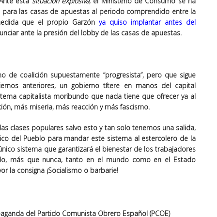
 Ante esta
situación explosiva
, el Ministerio de Consumo se ha
a
para las casas de apuestas al periodo comprendido entre la
medida que el propio Garzón
ya quiso implantar antes del
unciar ante la presión del lobby de las casas de apuestas.
 de coalición supuestamente “progresista”, pero que sigue
iernos anteriores, un gobierno títere en manos del capital
istema capitalista moribundo que nada tiene que ofrecer ya al
ión, más miseria, más reacción y más fascismo.
s clases populares salvo esto y tan solo tenemos una salida,
ico del Pueblo
para mandar este sistema al estercolero de la
, único sistema que garantizará el bienestar de los trabajadores
ello, más que nunca, tanto en el mundo como en el Estado
or la consigna
¡Socialismo o barbarie!
opaganda del Partido Comunista Obrero Español (PCOE)