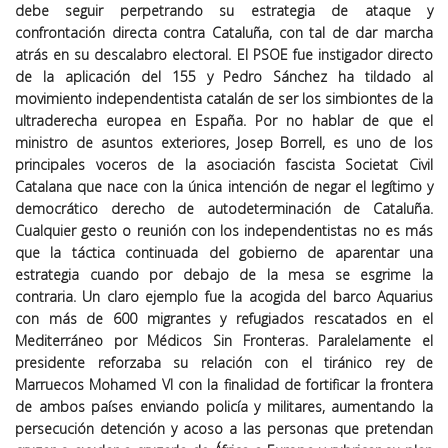
debe seguir perpetrando su estrategia de ataque y
confrontación directa contra Cataluña, con tal de dar marcha
atrás en su descalabro electoral. El PSOE fue instigador directo
de la aplicación del 155 y Pedro Sánchez ha tildado al
movimiento independentista catalán de ser los simbiontes de la
ultraderecha europea en España. Por no hablar de que el
ministro de asuntos exteriores, Josep Borrell, es uno de los
principales voceros de la asociación fascista Societat Civil
Catalana que nace con la única intención de negar el legítimo y
democrático derecho de autodeterminación de Cataluña.
Cualquier gesto o reunión con los independentistas no es más
que la táctica continuada del gobierno de aparentar una
estrategia cuando por debajo de la mesa se esgrime la
contraria. Un claro ejemplo fue la acogida del barco Aquarius
con más de 600 migrantes y refugiados rescatados en el
Mediterráneo por Médicos Sin Fronteras. Paralelamente el
presidente reforzaba su relación con el tiránico rey de
Marruecos Mohamed VI con la finalidad de fortificar la frontera
de ambos países enviando policía y militares, aumentando la
persecución detención y acoso a las personas que pretendan