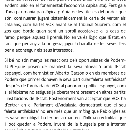
evident unió en el fonamental: l’economia capitalista). Fent gala
d’una piromania patològica pròpia de les titelles del poder que
són, continuaran jugant sistemàticament la carta de ventar als
catalans, com ha fet VOX anant-se al Tribunal Suprem, com el
gos que borda quan sent un soroll acostar-se a la casa de
l’amo, perquè aquest li premiï. No en va és lògic que l’Estat, en
tant que pertany a la burgesia, jugui la baralla de les seves lleis
per a aconseguir els seus interessos.
Si bé no són menys les reaccions dels oportunistes de Podem-
IU-PCE,que posen de manifest la seva alineació amb l’Estat
espanyol, com hem vist en Alberto Garzón o en els membres de
Podem que primer donaven la seva particular “alerta antifeixista”
després de l’arribada de VOX al panorama polític espanyol, com
si el feixisme no estigués ja obertament present en altres partits
i institucions de l’Estat. Posteriorment van acceptar que VOX ha
d’entrar en el Parlament d’Andalusia, demostrant que el seu
“alerta antifeixista” no era més que un míting que Pablo Iglesias
es va veure obligat ha fer per a mantenir l’ínfima credibilitat que
li pot quedar a Podem, invent de la burgesia per a intentar