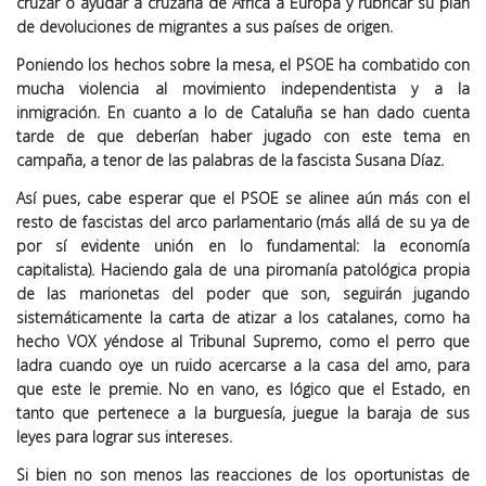
cruzar o ayudar a cruzarla de África a Europa y rubricar su plan
de devoluciones de migrantes a sus países de origen.
Poniendo los hechos sobre la mesa, el PSOE ha combatido con
mucha violencia al movimiento independentista y a la
inmigración. En cuanto a lo de Cataluña se han dado cuenta
tarde de que deberían haber jugado con este tema en
campaña, a tenor de las palabras de la fascista Susana Díaz.
Así pues, cabe esperar que el PSOE se alinee aún más con el
resto de fascistas del arco parlamentario (más allá de su ya de
por sí evidente unión en lo fundamental: la economía
capitalista). Haciendo gala de una piromanía patológica propia
de las marionetas del poder que son, seguirán jugando
sistemáticamente la carta de atizar a los catalanes, como ha
hecho VOX yéndose al Tribunal Supremo, como el perro que
ladra cuando oye un ruido acercarse a la casa del amo, para
que este le premie. No en vano, es lógico que el Estado, en
tanto que pertenece a la burguesía, juegue la baraja de sus
leyes para lograr sus intereses.
Si bien no son menos las reacciones de los oportunistas de