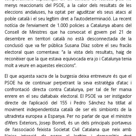
menys reaccionaris del PSOE, a la calor dels resultats de les
eleccions andaluses, ha optat per aguditzar els seus atacs al
poble català i el seu legítim dret a l’autodeterminació. La recent
notícia de l’enviament de 1.000 policies a Catalunya abans del
Consell de Ministres que ha convocat el govern pel 21 de
desembre en territori català no està desconnectada de la
conclusió que va fer pública Susana Díaz sobre el seu fracàs
electoral quan comentava: “a la vista dels resultats, haig de
reconèixer que la que estava equivocada era jo i Catalunya tenia
molt a veure en aquestes eleccions”.
El que aquesta xacra de la burgesia deixa entreveure és que el
PSOE ha de continuar perpetrant la seva estratègia d’atac i
confrontació directa contra Catalunya, per tal de fer marxa
enrere en el seu daltabaix electoral. El PSOE va ser instigador
directe de l’aplicació del 155 i Pedro Sánchez ha titllat al
moviment independentista català de ser els simbionts de la
ultradreta europea a Espanya. Per no parlar de que el ministre
d’Afers Exteriors, Josep Borrell, és un dels principals portaveus
de l’associació feixista Societat Civil Catalana que neix amb