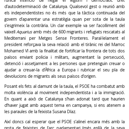
l’única intenció de negar el legítim i democràtic dret
d’autodeterminació de Catalunya. Qualsevol gest o reunió amb
els independentistes no és més que la tàctica continuada del
govern d’aparentar una estratègia quan per sota de la taula
s’esgrimeix la contrària. Un clar exemple va ser l’acolliment del
vaixell
Aquarius
amb més de 600 migrants i refugiats rescatats al
Mediterrani per Metges Sense Fronteres. Paral·lelament el
president reforçava la seva relació amb el tirànic rei del Marroc
Mohamed VI amb la finalitat de fortificar la frontera de tots dos
països enviant policia i militars, augmentant la persecució,
detenció i assetjament a les persones que pretenguin creuar o
ajudar a creuar-la d’Àfrica a Europa i rubricar el seu pla de
devolucions de migrants als seus països d’origen.
Posant els fets al damunt de la taula, el PSOE ha combatut amb
molta violència al moviment independentista i a la immigració.
En quant a això de Catalunya s’han adonat tard que haurien
d’haver jugat amb aquest tema en campanya, si ens atenem a
les paraules de la feixista Susana Díaz.
Així doncs cal esperar que el PSOE s’alineï encara més amb la
resta de feixistes de l’arc parlamentari (més enllà de la seva