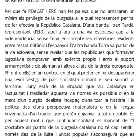
sense èxit ocultar la seva veritable naturalesa.
Pel que fa PDeCAT i ERC han fet palesa que no arriscaran un
mínim els privilegis de la burgesia a la qual representen per tal
de fer efectiva la República Catalana. D’una banda, Joan Tardà,
representant d’ERC, apel·la ara a una via escocesa cap a la
independència sense tenir en compte les diferències evidents
entre l’estat britànic i l’espanyol. D’altra banda Torra va parlar de
la via eslovena, sense revelar que les repúbliques que formaven
Iugoslàvia comptaven amb exèrcits propis i amb el suport
armamentístic de alemania i altres aliats de la dreta europea (el
PP entre ells) en un context en el qual pretenien fer desaparèixer
qualsevol vestigi de país socialista donant el seu suport al
feixisme. Lluny està de la situació que viu Catalunya en
l’actualitat i traslladar aquesta via només és possible o en la
ment d’un burgès idealista incapaç d’analitzar la história i la
política des d’una perspectiva materialista o en la llengua
enverinada d’un traïdor que pretén enganyar a tot un poble. És
per aquest motiu que continuar confiant el mandat de l’1
d’octubre als partits de la burgesia catalana no té cap sentit i
només des de la lluita i unitat popular s’aconseguirà que es