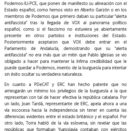
Podemos-IU-PCE, que ponen de manifiesto su alineación con el
Estado español, como hemos visto en Alberto Garzón o en los
miembros de Podemos que primero daban su particular “alerta
antifascista” tras la llegada de VOX al panorama político
español, como si el fascismo no estuviera ya abiertamente
presente en otros partidos e instituciones del Estado.
Posteriormente aceptaron que VOX debe entrar en el
Parlamento de Andalucía, demostrando que su “alerta
antifascista” no era más que un mitin que Pablo Iglesias se vio
obligado a hacer para mantener la ínfima credibilidad que le
puede quedar a Podemos, invento de la burguesía para intentar
sin éxito ocultar su verdadera naturaleza.
En cuanto a PDeCAT y ERC han hecho patente que no
arriesgarán un mínimo los privilegios de la burguesía a la que
representan con tal de hacer efectiva la república catalana. Por
un lado, Joan Tardà, representante de ERC, apela ahora a una
vía escocesa hacia la independencia sin tener en cuenta las
diferencias evidentes entre el estado británico y el español. Por
otro lado, Torra habló de la vía eslovena, sin revelar que las
repúblicas que formaban Yugoslavia contaban con ejércitos