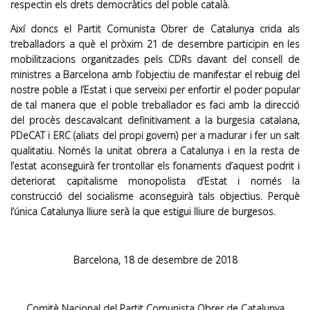
respectin els drets democràtics del poble català.
Així doncs el Partit Comunista Obrer de Catalunya crida als
treballadors a què el pròxim 21 de desembre participin en les
mobilitzacions organitzades pels CDRs davant del consell de
ministres a Barcelona amb l’objectiu de manifestar el rebuig del
nostre poble a l’Estat i que serveixi per enfortir el poder popular
de tal manera que el poble treballador es faci amb la direcció
del procès descavalcant definitivament a la burgesia catalana,
PDeCAT i ERC (aliats del propi govern) per a madurar i fer un salt
qualitatiu. Només la unitat obrera a Catalunya i en la resta de
l’estat aconseguirà fer trontollar els fonaments d’aquest podrit i
deteriorat capitalisme monopolista d’Estat i només la
construcció del socialisme aconseguirà tals objectius. Perquè
l’única Catalunya lliure serà la que estigui lliure de burgesos.
Barcelona, 18 de desembre de 2018
Comitè Nacional del Partit Comunista Obrer de Catalunya