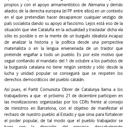
propios y con el apoyo armamentístico de Alemania y demás
aliados de la derecha europea (el PP entre ellos) en un contexto
en el que pretendían hacer desaparecer cualquier vestigio de
país socialista dando su apoyo al fascismo. Lejos está eso de la
situación que vive Cataluña en la actualidad y trasladar dicha vía
sólo es posible o en la mente de un burgués idealista incapaz
de analizar la historia y la política desde una perspectiva
materialista o en la lengua envenenada de un traidor que
pretende engañar a todo un pueblo. Es por este motivo que
seguir confiando el mandato del 1 de octubre a los partidos de
la burguesía catalana no tiene ningún sentido y sólo desde la
lucha y unidad popular se conseguirá que se respeten los
derechos democráticos del pueblo catalán.
Así pues, el Partit Comunista Obrer de Catalunya llama a los
trabajadores a que el próximo 21 de diciembre participen en
las movilizaciones organizadas por los CDRs frente al consejo
de ministros en Barcelona, con el objetivo de manifestar el
rechazo de nuestro pueblo al Estado y que sirva para fortalecer
el poder popular, de tal modo que el pueblo trabajador se
haga con la dirección del proceso descabalgando