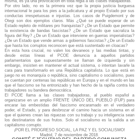
misma, es ya una provocación en toda regla a las clases trabajadoras.
Por otro lado, no es la primera vez que la propia justicia burguesa
internacional le para los pies a la judicatura y al propio Estado por sus
conductas irrespetuosas e injustas. Los casos de Puigdemont y de
Otegi son dos ejemplos claros. Más ¿Qué se puede esperar de un
Estado repleto de militares pro franquistas? ¿De un Estado que permite
la existencia de bandas fascistas? ¿De un Estado que sacraliza la
figura del Rey? ¿De un Estado que interviene en guerras imperialistas?
¿De un Estado que vende armas a gobiernos fascistas? ¿De un Estado
que hasta los corruptos reconocen que está sustentado en cloacas?
En esta hora crucial, no valen los devaneos y las medias tintas, y
desde estas líneas el PCOE denuncia a aquellos partidos
parlamentarios que supuestamente se llaman de izquierda y sin
embargo, insisten en mantener el actual sistema, o intentan lavarle la
cara para transformarlo en una República capitalista. Lo que está en
juego no es monarquía o república, sino capitalismo o socialismo, pues
se cuentan por centenas las repúblicas en Europa y en el mundo en las
que el fascismo se ha entronizado y han hecho de la rapiña contra los
trabajadores su bandera democrática.
El PCOE llama a las clases trabajadoras, al pueblo español a
organizarse en un amplio FRENTE ÚNICO DEL PUEBLO (FUP) para
encarar las embestidas del fascismo encaramado en el verdadero
poder, el Estado, y para desbrozar el camino hacia un sistema en el
que el quienes crean las riquezas con su trabajo y su inteligencia sean
los destinatarios de sus frutos. Solo el socialismo es la salida a un
capitalismo corrupto.
¡POR EL PROGRESO SOCIAL, LA PAZ Y EL SOCIALISMO!
Madrid, 7 de noviembre de 2018.