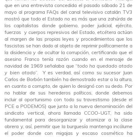
que en una entrevista concedida el pasado sábado 21 de
mayo al programa FAQs del canal televisivo catalán TV3
mostró que todo el Estado no es más que una zahúrda de
los capitalistas donde gobierno, poder judicial, ejército,
fuerzas y cuerpos represivos del Estado, etcétera actúan
al margen de las propias leyes y procedimientos que los
fascistas se han dado al objeto de reprimir políticamente a
la disidencia y de ocultar la corrupción, certificando que el
asesino Franco tenía razón cuando en el mensaje de
navidad de 1969 señalaba que “
todo ha quedado atado
y bien atado
”. Y es verdad, así como su sucesor Juan
Carlos de Borbón también ha demostrado estar a la altura,
en cuanto a corrupto, de quien lo designó con su dedo. Por
no hablar de sus herederos políticos, donde debemos
incluir al oportunismo con todo su travestismo (desde el
PCE a PODEMOS) que junto a la nueva denominación del
sindicato vertical, ahora llamada CCOO-UGT, ha sido
fundamental para desorganizar y atomizar a la clase
obrera y, así, permitir que la burguesía mantenga incólume
el poder donde con migajas y escaso cosmético ha