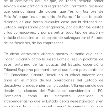
de la corrupción del PP que, en teoría, debería haber
llevado a ese partido a la ilegalización. Por tanto, recuerda
que cuando digan de alguien que “
es un hombre de
Estado
” o que “
es un partido de Estado
” lo que te están
diciendo es que harán cualquier cosa por la defensa del
Estado, empezando por engañarte, por ocultar los delitos
y las corrupciones, y por perpetrar todo tipo de acción –
incluido el asesinato – al objeto de salvaguardar al Estado
de los fascistas, de los empresarios.
En dicha entrevista Villarejo mostró la mafia que es el
Poder Judicial y cómo la jueza Lamela, según palabras de
este fontanero de las cloacas del Estado, ascendió al
Tribunal Supremo por mantener al que fuera presidente del
FC. Barcelona, Sandro Rosell, en la cárcel durante dos
años en el marco de las operaciones del Estado de
desactivar al independentismo catalán. Villarejo señaló que
desde las cloacas del Estado se consideraba al FC.
Barcelona como un elemento vinculado al
independentismo que el Estado debía desestabilizar, y en
esa lógica la cloaca policial preparó la investigación que