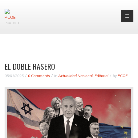
PCOENET
EL DOBLE RASERO
05/01/2025
0 Comments
in
Actualidad Nacional
,
Editorial
by
PCOE