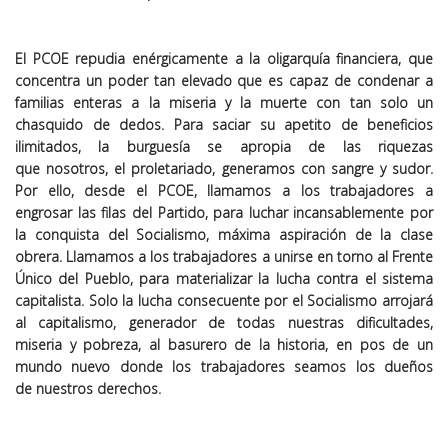
El PCOE repudia enérgicamente a la
oligarquía financiera
, que
concentra un poder tan elevado que es capaz de
condena
r a
familias enteras a la miseria y la muerte
con
tan solo un
chasquido de dedos. Para
saciar su apetito de beneficios
ilimitados
, la burguesía se apropia
de las riquezas
que
nosotros, el proletariado,
generamos
con sangre y sudor
.
Por e
llo,
desde el P
COE,
llamamos a l
os trabajadores
a
engrosar las filas de
l Partido,
para luchar incansablemente por
la
conquista del Socialismo,
máxima aspiración de l
a clase
obrera
. Llamamos a l
os
trabajador
es
a unirse en torno al Frente
Único del Pueblo
,
para materializar la lucha contra el sistema
capitalista. S
o
lo la lucha consecuente por el Socialismo
arrojará
al capitalismo,
generador de todas nuestras dificultades,
miseria y pobreza
,
al basurero de la historia
,
en pos de un
mundo nuevo donde los trabajadores s
eamos los
dueños
de
nuestros derechos
.