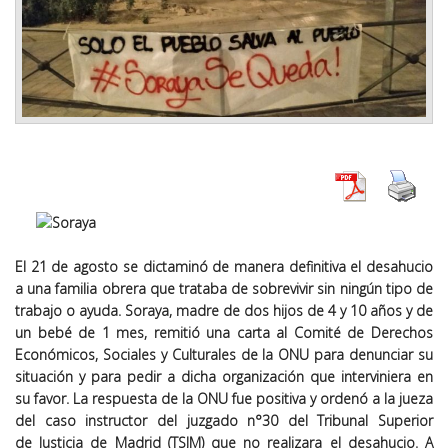
E
l 21 de
a
gosto se dictaminó de manera definitiva el desahucio
a una familia obrera
que trataba de sobrevivir
sin
ningún tipo de
trabajo
o
ayuda
. Soraya,
madre
de dos
hijos de 4
y 10 años
y
de
un
bebé
de
1 mes, re
mitió
una carta al Comité de Derechos
Económicos, Sociales y Culturales de la ONU
para denunciar
su
situación y p
ara pedir
a dicha organización que interviniera en
su favor. La respuesta
de la
ONU fue positiva y ordenó a la jueza
del caso instructor del juzgado n°30 del
Tr
ibunal
S
uperior
de
J
usticia de
Madrid
(
TSJM
)
que no realizara el desahucio. A