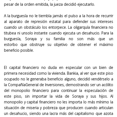
pesar de la orden
emitida
, la jueza decidió
ejecutarlo
.
A
la burguesía
no le tiembla jamás el pulso a la hora de
recurrir
al aparato de represión estatal para defender sus intereses
cuando
un
obstáculo
los
entorpe
ce
. La oligarquía financiera no
titubea ni un
solo
instante cuando
ejecuta un desahucio
. Para la
burguesía,
Soraya y su familia
no son más que un
estorbo
que
obstruye
s
u objetivo
de obtener el máximo
beneficio posible.
El capital financiero no duda en especular con un bien de
primera necesidad
como la vivienda
.
Bankia
,
al ver que este piso
ocupado no le generaba beneficio alguno
,
decidió vendérselo a
la Compañ
ía
General de
I
nversiones, demostrando ser un acólito
del monopolio financiero para continuar la especulación de
este piso
, sin importar la
vida de Soraya y
sus hijos
. Al
monopolio y capital financiero no les importa lo más mínimo la
situación de miseria y pobreza que producen cuando articulan
un desahucio, siendo una lacra más del capitalismo que azota