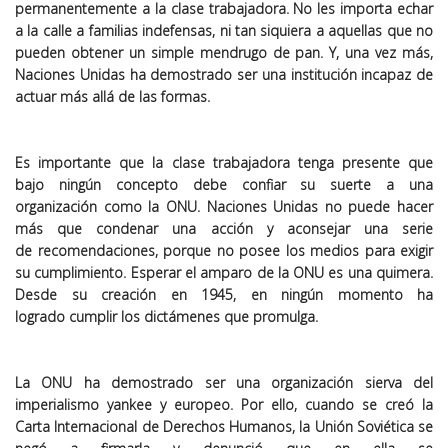
permanentemente a la clase trabajadora
. No les i
mporta
echar
a la calle a familias indefensas, ni tan siquiera a aquellas que no
pueden obtener
un
simple
mendrugo de pan.
Y, una vez más,
Naciones Unidas ha demostrado ser una institución incapaz de
actuar más allá de las formas.
Es importante que la clase trabajadora tenga presente que
bajo
ningún concepto
debe confiar su suerte
a
una
organización
c
omo la ONU.
Naciones Unidas no puede hacer
más que condenar una acción y aconsejar una serie
de
recomendaciones
, porque
no posee
los
medios
para exigir
su cumplimiento. Esperar el amparo de la ONU es una quimera.
Desde su creación en 1945, en
ningún momento
ha
logrado
cumplir los dictámenes que
promulga.
L
a ONU
ha demostrado ser
una organización
sierva del
i
mperialismo
y
ankee y
e
uropeo.
Por ello, cuando se creó
l
a
Carta Internacional de Derechos Humanos, la Unión Soviética se