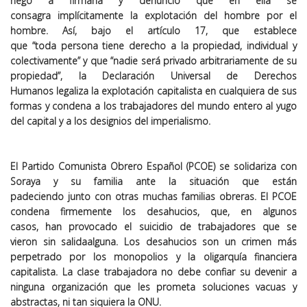
negó
a
firmarla
y denunció
que
en
e
lla
se
consagra
implícitamente la explotación del hombre por el
hombre
. Así, bajo el artículo 17, que establece
que
“t
oda
persona tiene derecho a la propiedad, individual y
colectivamente
”
y que
“n
adie
será privado arbitrariamente de su
propiedad
”, la Declaración Universal de Derechos
Humanos
legaliza la explotación capitalista en cualquiera de sus
formas
y
co
ndena
a los trabajadores del mundo
entero
al yugo
de
l capital
y a los designios del imperialismo.
El Partido Comunista Obrero Español
(PCOE)
se solidariza con
Soraya y su familia ante la situación que están
padeciendo
junto
con
otras
muchas familias
obreras
.
El PCOE
condena firmemente
los desahucios, que
,
en algunos
casos
,
han provocado el suicidio de
trabajadores
que se
vieron
sin salida
alguna. Los desahucios son un crimen
más
perpetrado por los monopolios y
la
oligarquía financiera
capitalista. La clase trabajadora
no
debe
confiar su devenir a
ninguna organización
que les prometa soluciones vacuas y
abstractas, ni tan siquiera la
ONU.