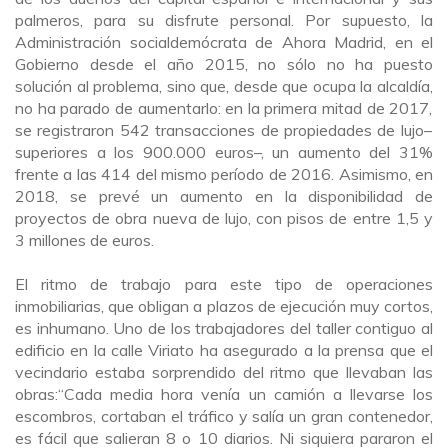
palmeros
,
para su disfrute personal. Por supuesto,
la
Administración
socialdemócrata
de Ahora Madrid, en el
Gobierno
desde el año 2015, no sólo no ha puesto
solución al problema
,
sino que
,
desde que ocupa la alcaldía
,
no ha parado de aumentar
lo
: en la primera mitad de 2017
,
se registraron 542 transacciones de propiedades de lujo
–
superiores
a los 900.000 euros
–
, un aumento del 31%
frente a las 414 del mismo período de 2016
. Asimismo,
en
2018
,
se prevé un aumento en la disponibilidad de
proyectos de obra nueva de lujo, con pisos de entre 1,5 y
3 millones de euros.
El ritmo de trabajo para este tipo de operaciones
inmobiliarias, que obligan a plazos de ejecución muy cortos,
es inhumano.
U
no de los trabajadores del taller contiguo al
edificio en la calle Viriato ha asegurado a la prensa que el
vecindario estaba sorprendido del ritmo que llevaban las
obras:
“Cada
media hora venía un camión a llevarse los
escombros, cortaban el tráfico y salía un gran contenedor,
es fácil que salieran 8 o 10 diarios. Ni siquiera pararon el