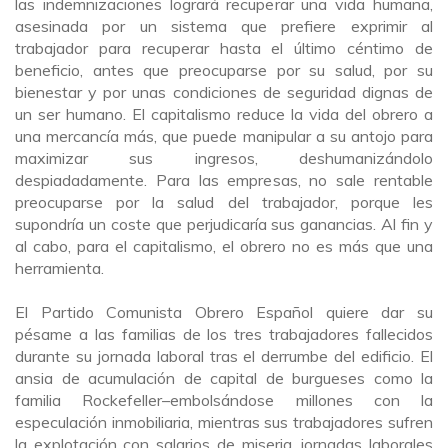
las indemnizaciones logrará recuperar una vida humana,
asesinada por un sistema que prefiere exprimir al
trabajador para recuperar hasta el último céntimo de
beneficio, antes que preocuparse por su salud, por su
bienestar y por unas condiciones de seguridad dignas de
un ser humano. El capitalismo reduce la vida del obrero a
una mercancía más, que puede manipular a su antojo para
maximizar sus ingresos, deshumanizándolo
despiadadamente. Para las empresas, no sale rentable
preocuparse por la salud del trabajador, porque les
supondría un coste que perjudicaría sus ganancias. Al fin y
al cabo, para el capitalismo, el obrero no es más que una
herramienta.
El Partido Comunista Obrero Español quiere dar su
pésame a la
s
familia
s
de los
tres
trabajadores fallecidos
durante su jornada laboral tras el derrumbe del edificio. El
ansia de acumulación de capital de burgueses como la
familia Rockefeller
–
embolsándose
millones con la
especulación inmobiliaria
,
mientras sus trabajadores sufren
la explotación con salarios de miser
i
a, jornadas laborales