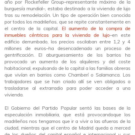
año por Rockefeller Group
–
representante
máximo de la
burguesía mundial
–,
estaba destinado a la vivienda de lujo
tras su remodelación. Un tipo de operación bien conocida
por todos los madrileños, que se repite constantemente en
el centro de la capital.
El
aumento de la compra de
inmuebles céntricos para la vivienda de lujo
–
en
este
edificio derrumbado
,
los precios oscilaban entre 1,2 y 4
millones de euros
–
ha desencadenado un proceso de
gentrificación. El aburguesamiento de los barrios ha
provocado un aumento de los alquileres y del coste
habitacional,
expulsando
de la capital
a las familias obreras
que vivían en
barrios como Chamberí o Salamanca
. L
os
trabajadores que se han criado allí
se ven obligados
a
trasladarse
al extrarradio para poder acceder a una
vivienda.
El Gobierno del Partido Popular sentó las bases de la
especulación inmobiliaria
,
que está provocando
que los
madrileños
nos tengamos que ir a vivir
a las afueras de
la
ciudad,
mientras que el centro
de Madrid
queda a merced
de los dueños del capital español e internacional y sus