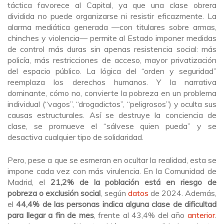
táctica favorece al Capital, ya que una clase obrera
dividida no puede organizarse ni resistir eficazmente. La
alarma mediática generada —con titulares sobre armas,
chinches y violencia— permite al Estado imponer medidas
de control más duras sin apenas resistencia social: más
policía, más restricciones de acceso, mayor privatización
del espacio público. La lógica del “orden y seguridad”
reemplaza los derechos humanos. Y la narrativa
dominante, cómo no, convierte la pobreza en un problema
individual (“vagos”, “drogadictos”, “peligrosos”) y oculta sus
causas estructurales. Así se destruye la conciencia de
clase, se promueve el “sálvese quien pueda” y se
desactiva cualquier tipo de solidaridad.
Pero, pese a que se esmeran en ocultar la realidad, esta se
impone cada vez con más virulencia. En la Comunidad de
Madrid, el
21,2% de la población está en riesgo de
pobreza o exclusión social
, según
datos
de 2024. Además,
el
44,4% de las personas indica alguna clase de dificultad
para llegar a fin de mes
, frente al 43,4% del año
anterior
.