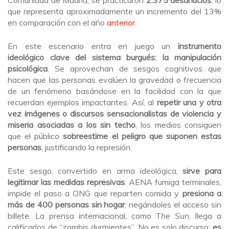
Comunidad de Madrid, se practicaron
2.375 desahucios
, lo
que representa aproximadamente un incremento del 13%
en comparación con el año
anterior
.
En este escenario entra en juego un
instrumento
ideológico clave del sistema burgués: la manipulación
psicológica
. Se aprovechan de sesgos cognitivos que
hacen que las personas evalúen la gravedad o frecuencia
de un fenómeno basándose en la facilidad con la que
recuerdan ejemplos impactantes. Así, al
repetir una y otra
vez imágenes o discursos sensacionalistas de violencia y
miseria asociadas a los sin techo
, los medios consiguen
que el público
sobreestime el peligro que suponen estas
personas
, justificando la represión.
Este sesgo, convertido en arma ideológica,
sirve para
legitimar las medidas represivas
: AENA fumiga terminales,
impide el paso a ONG que reparten comida y
presiona a
más de 400 personas sin hogar
, negándoles el acceso sin
billete. La prensa internacional, como
The Sun
, llega a
calificarlos de “zombis durmientes”. No es solo discurso:
es