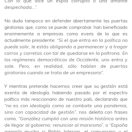
Con lo que dice un espía corrupto o una amante
despechada…
”.
No duda tampoco en defender abiertamente las puertas
giratorias que, como se puede comprobar, han beneficiado
enormemente a empresas como everis de la que es
actualmente presidente:
“Si el que entra en la política no
puede salir, le estás obligando a permanecer y a tragar
carros y carretas con tal de quedarse en la poltrona. En
los regímenes democráticos de Occidente, uno entra y
sale. Pero, en realidad, sólo hablan de puertas
giratorias cuando se trata de un empresario”
.
Y mientras pretende hacernos creer que su gestión está
exenta de ideología, habiendo pasado por el espectro
político más reaccionario de nuestro país, declarando que
“no es con ideología como se combate una pandemia,
sino con capacidad de gestión”
, nos deleita con frases
como,
“González cumplió con una misión histórica antes
de llegar al gobierno: renunciar al marxismo”
, o
“España
ganaría mucho si Pablo Iglesias, el comunismo y el