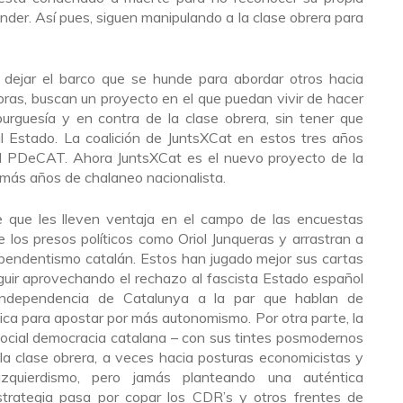
ender. Así pues, siguen manipulando a la clase obrera para
ejar el barco que se hunde para abordar otros hacia
ras, buscan un proyecto en el que puedan vivir de hacer
 burguesía y en contra de la clase obrera, sin tener que
al Estado. La coalición de JuntsXCat en estos tres años
el PDeCAT. Ahora JuntsXCat es el nuevo proyecto de la
 más años de chalaneo nacionalista.
e que les lleven ventaja en el campo de las encuestas
de los presos políticos como Oriol Junqueras y arrastran a
ependentismo catalán. Estos han jugado mejor sus cartas
eguir aprovechando el rechazo al fascista Estado español
independencia de Catalunya a la par que hablan de
ica para apostar por más autonomismo. Por otra parte, la
cial democracia catalana – con sus tintes posmodernos
 la clase obrera, a veces hacia posturas economicistas y
zquierdismo, pero jamás planteando una auténtica
estrategia pasa por copar los CDR’s y otros frentes de