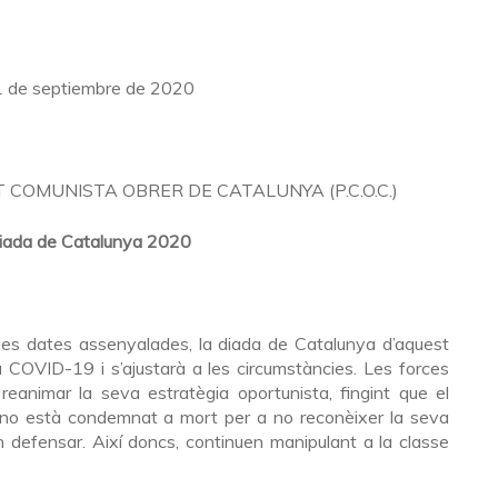
 de septiembre de 2020
TIT COMUNISTA OBRER DE CATALUNYA (P.C.O.C.)
iada de Catalunya 2020
es dates assenyalades, la diada de Catalunya d’aquest
 COVID-19 i s’ajustarà a les circumstàncies. Les forces
reanimar la seva estratègia oportunista, fingint que el
 no està condemnat a mort per a no reconèixer la seva
n defensar. Així doncs, continuen manipulant a la classe