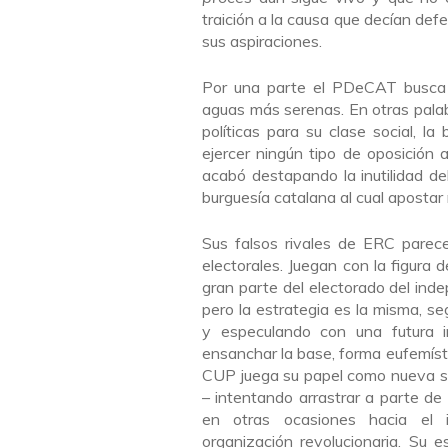
traición a la causa que decían def
sus aspiraciones.
Por una parte el PDeCAT busca d
aguas más serenas. En otras palab
políticas para su clase social, la
ejercer ningún tipo de oposición 
acabó destapando la inutilidad d
burguesía catalana al cual apostar
Sus falsos rivales de ERC parec
electorales. Juegan con la figura 
gran parte del electorado del ind
pero la estrategia es la misma, s
y especulando con una futura 
ensanchar la base, forma eufemíst
CUP juega su papel como nueva so
– intentando arrastrar a parte de
en otras ocasiones hacia el i
organización revolucionaria. Su 