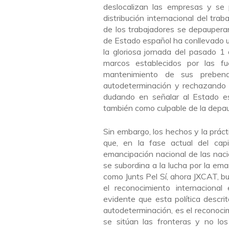
deslocalizan las empresas y se 
distribución internacional del tra
de los trabajadores se depaupera
de Estado español ha conllevado u
la gloriosa jornada del pasado 1
marcos establecidos por las f
mantenimiento de sus prebe
autodeterminación y rechazando 
dudando en señalar al Estado e
también como culpable de la depau
Sin embargo, los hechos y la práct
que, en la fase actual del capi
emancipación nacional de las naci
se subordina a la lucha por la ema
como Junts Pel Sí, ahora JXCAT, bu
el reconocimiento internacional
evidente que esta política descri
autodeterminación, es el reconoc
se sitúan las fronteras y no lo