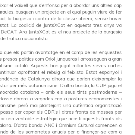
r el vaixell que s’enfonsa per a abordar uns altres cap
raules, busquen un projecte en el qual puguin viure de fer
ial, la burgesia i contra de la classe obrera, sense haver
’Estat. La coalició de JuntsXCat en aquests tres anys va
 PDeCAT. Ara JuntsXCat és el nou projecte de la burgesia
e trafica nacionalista.
la que els portin avantatge en el camp de les enquestes
ls presos polítics com Oriol Junqueras i arrosseguen a gran
ntisme català. Aquests han jugat millor les seves cartes
ontinuar aprofitant el rebuig al feixista Estat espanyol i
ndència de Catalunya alhora que parlen d’eixamplar la
star per més autonomisme. D’altra banda, la CUP juga el
ocràcia catalana – amb els seus tints postmoderns –
 classe obrera, a vegades cap a postures economicistes i
ranisme, però mai plantejant una autèntica organització
 passa per copar els CDR’s i altres fronts de masses per
zar una veritable estratègia que acosti aquests fronts als
atalana. D’altra banda ANC i Òmnium Cultural comencen a
 venda de les samarretes anuals per a finançar-se com a