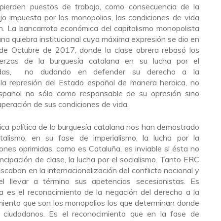
pierden puestos de trabajo, como consecuencia de la
bajo impuesta por los monopolios, las condiciones de vida
n. La bancarrota económica del capitalismo monopolista
na quiebra institucional cuya máxima expresión se dio en
 de Octubre de 2017, donde la clase obrera rebasó los
uerzas de la burguesía catalana en su lucha por el
ndas, no dudando en defender su derecho a la
la represión del Estado español de manera heroica, no
spañol no sólo como responsable de su opresión sino
peración de sus condiciones de vida.
ica política de la burguesía catalana nos han demostrado
talismo, en su fase de imperialismo, la lucha por la
ones oprimidas, como es Cataluña, es inviable si ésta no
ncipación de clase, la lucha por el socialismo. Tanto ERC
scaban en la internacionalización del conflicto nacional y
 el llevar a término sus apetencias secesionistas. Es
ta es el reconocimiento de la negación del derecho a la
imiento que son los monopolios los que determinan donde
s ciudadanos. Es el reconocimiento que en la fase de