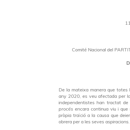
11
Comité Nacional del PAR
D
De la mateixa manera que totes l
any 2020, es veu afectada per la
independentistes han tractat de 
procés
encara continua viu i que
pròpia traïció a la causa que deie
obrera per a les seves aspiracions.