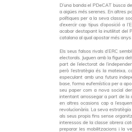
D’una banda el PDeCAT busca deixa
a aigües més serenes. En altres pa
polítiques per a la seva classe soc
d’exercir cap tipus d’oposició a l
acabar destapant la inutilitat del
catalana al qual apostar més anys d
Els seus falsos rivals d’ERC semb
electorals. Juguen amb la figura de
part de l’electorat de l’independe
però l’estratègia és la mateixa, c
especulant amb una futura indepe
base, forma eufemística per a apo
seu paper com a nova social dem
intentant arrossegar a part de la
en altres ocasions cap a l’esquer
revolucionària. La seva estratègia
als seus propis fins sense organit
interessos de la classe obrera c
preparar les mobilitzacions i la