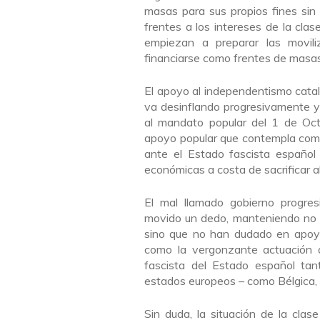
masas para sus propios fines sin
frentes a los intereses de la cla
empiezan a preparar las movil
financiarse como frentes de masas
El apoyo al independentismo catalá
va desinflando progresivamente y
al mandato popular del 1 de Oct
apoyo popular que contempla como 
ante el Estado fascista español
económicas a costa de sacrificar al
El mal llamado gobierno prog
movido un dedo, manteniendo no s
sino que no han dudado en apoyar
como la vergonzante actuación de
fascista del Estado español tan
estados europeos – como Bélgica, 
Sin duda, la situación de la cla