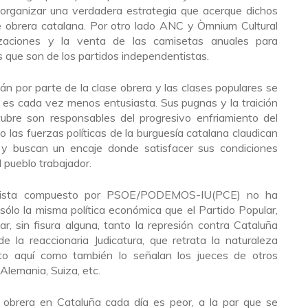
 organizar una verdadera estrategia que acerque dichos
se obrera catalana. Por otro lado ANC y Òmnium Cultural
izaciones y la venta de las camisetas anuales para
 que son de los partidos independentistas.
n por parte de la clase obrera y las clases populares se
 es cada vez menos entusiasta. Sus pugnas y la traición
ubre son responsables del progresivo enfriamiento del
las fuerzas políticas de la burguesía catalana claudican
 y buscan un encaje donde satisfacer sus condiciones
 pueblo trabajador.
resista compuesto por PSOE/PODEMOS-IU(PCE) no ha
ólo la misma política económica que el Partido Popular,
, sin fisura alguna, tanto la represión contra Cataluña
 la reaccionaria Judicatura, que retrata la naturaleza
to aquí como también lo señalan los jueces de otros
Alemania, Suiza, etc.
se obrera en Cataluña cada día es peor, a la par que se