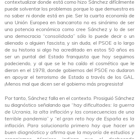
contextualizar donde está como hizo Sánchez difícilmente
puede solventar los problemas porque lo que demuestra es
no saber ni donde está en pie. Ser la cuarta economía de
una Unión Europea en bancarrota no es sinónimo de ser
una potencia económica como cree Sánchez y lo de ser
una democracia “
consolidada
” sólo lo puede decir o un
alienado o alguien fascista, y sin duda, el PSOE a lo largo
de su historia si algo ha acreditado en estos 50 años es
ser un puntal del Estado franquista que hoy seguimos
padeciendo, y al que se le ha caído el cosmético que le
dieron en el 1978, donde gobiernos del PSOE no dudaron
en apoyar el terrorismo de Estado a través de los GAL.
¡Menos mal que dicen ser el gobierno más progresista!
Por tanto, Sánchez falla en el contexto. Prosiguió Sánchez
su diagnóstico señalando que “
hay dificultades: la guerra
de Ucrania, la alta inflación y las consecuencias de una
terrible pandemia
” y “
el gran reto hoy de España es la
inflación. Para solucionarla primero hay que hacer un
buen diagnóstico y afirma que la mayoría de estudios y
organismos técnicos indican que el desbocado