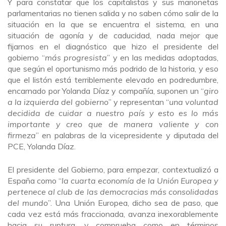
Y para constatar que los capitalistas y sus marionetas
parlamentarias no tienen salida y no saben cómo salir de la
situación en la que se encuentra el sistema, en una
situación de agonía y de caducidad, nada mejor que
fijarnos en el diagnóstico que hizo el presidente del
gobierno “
más progresista
” y en las medidas adoptadas,
que según el oportunismo más podrido de la historia, y eso
que el listón está terriblemente elevado en podredumbre,
encarnado por Yolanda Díaz y compañía, suponen un “
giro
a la izquierda del gobierno
” y representan “
una voluntad
decidida de cuidar a nuestro país y esto es lo más
importante y creo que de manera valiente y con
firmeza
” en palabras de la vicepresidente y diputada del
PCE, Yolanda Díaz.
El presidente del Gobierno, para empezar, contextualizó a
España como “
la cuarta economía de la Unión Europea y
pertenece al club de las democracias más consolidadas
del mundo
”. Una Unión Europea, dicho sea de paso, que
cada vez está más fraccionada, avanza inexorablemente
hacia su ruptura, y comprueba como en términos