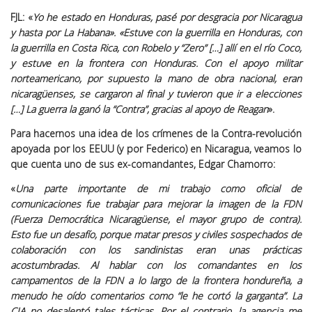
FJL: «
Yo he estado en Honduras, pasé por desgracia por Nicaragua
y hasta por La Habana». «Estuve con la guerrilla en Honduras, con
la guerrilla en Costa Rica, con Robelo y “Zero” […] allí en el río Coco,
y estuve en la frontera con Honduras. Con el apoyo militar
norteamericano, por supuesto la mano de obra nacional, eran
nicaragüenses, se cargaron al final y tuvieron que ir a elecciones
[…] La guerra la ganó la “Contra”, gracias al apoyo de Reagan
».
Para hacernos una idea de los crímenes de la Contra-revolución
apoyada por los EEUU (y por Federico) en Nicaragua, veamos lo
que cuenta uno de sus ex-comandantes, Edgar Chamorro:
«
Una parte importante de mi trabajo como oficial de
comunicaciones fue trabajar para mejorar la imagen de la FDN
(Fuerza Democrática Nicaragüense, el mayor grupo de contra).
Esto fue un desafío, porque matar presos y civiles sospechados de
colaboración con los sandinistas eran unas prácticas
acostumbradas. Al hablar con los comandantes en los
campamentos de la FDN a lo largo de la frontera hondureña, a
menudo he oído comentarios como “le he cortó la garganta”. La
CIA no desalentó tales tácticas. Por el contrario, la agencia me