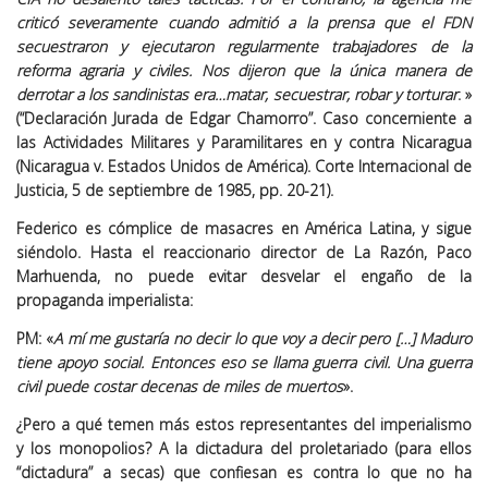
criticó severamente cuando admitió a la prensa que el FDN
secuestraron y ejecutaron regularmente trabajadores de la
reforma agraria y civiles. Nos dijeron que la única manera de
derrotar a los sandinistas era…matar, secuestrar, robar y torturar
. »
(“Declaración Jurada de Edgar Chamorro”. Caso concerniente a
las Actividades Militares y Paramilitares en y contra Nicaragua
(Nicaragua v. Estados Unidos de América). Corte Internacional de
Justicia, 5 de septiembre de 1985, pp. 20-21).
Federico es cómplice de masacres en América Latina, y sigue
siéndolo. Hasta el reaccionario director de La Razón, Paco
Marhuenda, no puede evitar desvelar el engaño de la
propaganda imperialista:
PM: «
A mí me gustaría no decir lo que voy a decir pero […] Maduro
tiene apoyo social. Entonces eso se llama guerra civil. Una guerra
civil puede costar decenas de miles de muertos
».
¿Pero a qué temen más estos representantes del imperialismo
y los monopolios? A la dictadura del proletariado (para ellos
“dictadura” a secas) que confiesan es contra lo que no ha