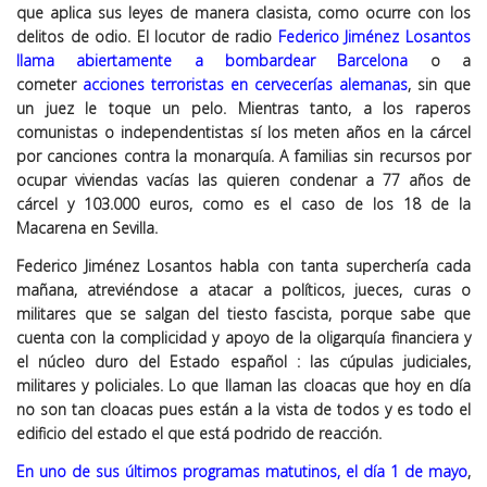
que aplica sus leyes de manera clasista, como ocurre con los
delitos de odio. El locutor de radio
Federico Jiménez L
osantos
llama abiertamente a bombardear Barcelona
o a
cometer
acciones terroristas en cervecerías alemanas
, sin que
un juez le toque un pelo. Mientras tanto, a los raperos
comunistas o independentistas sí los meten años en la cárcel
por canciones contra la monarquía. A familias sin recursos por
ocupar viviendas vacías las quieren condenar a 77 años de
cárcel y 103.000 euros, como es el caso de los 18 de la
Macarena en Sevilla.
Federico Jiménez Losantos habla con tanta superchería cada
mañana, atreviéndose a atacar a políticos, jueces, curas o
militares que se salgan del tiesto fascista, porque sabe que
cuenta con la complicidad y apoyo de la oligarquía financiera y
el núcleo duro del Estado español : las cúpulas judiciales,
militares y policiales. Lo que llaman las cloacas que hoy en día
no son tan cloacas pues están a la vista de todos y es todo el
edificio del estado el que está podrido de reacción.
En uno de sus últimos programas matutinos, el día 1 de mayo
,