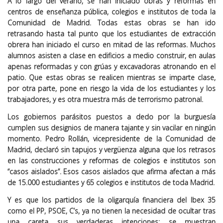
A lo largo del verano, se han iniciado obras y reformas en
centros de enseñanza pública, colegios e institutos de toda la
Comunidad de Madrid. Todas estas obras se han ido
retrasando hasta tal punto que los estudiantes de extracción
obrera han iniciado el curso en mitad de las reformas. Muchos
alumnos asisten a clase en edificios a medio construir, en aulas
apenas reformadas y con grúas y excavadoras atronando en el
patio. Que estas obras se realicen mientras se imparte clase,
por otra parte, pone en riesgo la vida de los estudiantes y los
trabajadores, y es otra muestra más de terrorismo patronal.
Los gobiernos parásitos puestos a dedo por la burguesía
cumplen sus designios de manera tajante y sin vacilar en ningún
momento. Pedro Rollán, vicepresidente de la Comunidad de
Madrid, declaró sin tapujos y vergüenza alguna que los retrasos
en las construcciones y reformas de colegios e institutos son
“casos aislados”. Esos casos aislados que afirma afectan a más
de 15.000 estudiantes y 65 colegios e institutos de toda Madrid.
Y es que los partidos de la oligarquía financiera del Ibex 35
como el PP, PSOE, C’s, ya no tienen la necesidad de ocultar tras
una careta sus verdaderas intenciones; se muestran