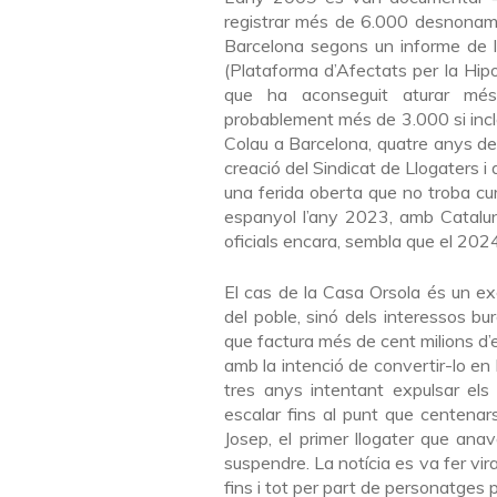
registrar més de 6.000 desnonamen
Barcelona segons un informe de 
(Plataforma d’Afectats per la Hip
que ha aconseguit aturar mé
probablement més de 3.000 si incl
Colau a Barcelona, quatre anys d
creació del Sindicat de Llogaters 
una ferida oberta que no troba cu
espanyol l’any 2023, amb Catalu
oficials encara, sembla que el 20
El cas de la Casa Orsola és un exe
del poble, sinó dels interessos bu
que factura més de cent milions d’e
amb la intenció de convertir-lo en
tres anys intentant expulsar els
escalar fins al punt que centena
Josep, el primer llogater que ana
suspendre. La notícia es va fer vir
fins i tot per part de personatges