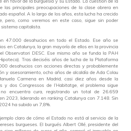
 en favor de la burguesía y su Estado. La cuestión de la
e las principales preocupaciones de la clase obrera en
ado español. A lo largo de los años, esta lucha ha crecido
e, pero, como veremos en este caso, sigue sin poder
 sistema capitalista.
n 47.000 desahucios en todo el Estado. Ese año se
s en Catalunya, la gran mayoría de ellos en la provincia
del Observatori DESC. Ese mismo año se funda la PAH
ipoteca). Tras dieciséis años de lucha de la Plataforma
.000 desahucios con acciones directas y probablemente
ión y asesoramiento, ocho años de alcaldía de Ada Colau
Manuela Carmena en Madrid, casi diez años desde la
rs y dos Congressos de l’Habitatge, el problema sigue
 no encuentra cura, registrando un total de 26.659
en 2023, liderando en ranking Catalunya con 7.148. Sin
n 2024 ha subido un 7,8%.
jemplo claro de cómo el Estado no está al servicio de la
tereses burgueses. El burgués Albert Ollé, presidente del
 cien millones de euros al año, compró el inmueble en