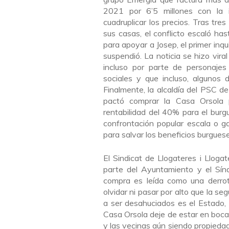
2021 por 6’5 millones con la i
cuadruplicar los precios. Tras tre
sus casas, el conflicto escaló h
para apoyar a Josep, el primer inqu
suspendió. La noticia se hizo vir
incluso por parte de personaje
sociales y que incluso, algunos d
Finalmente, la alcaldía del PSC d
pactó comprar la Casa Orsola 
rentabilidad del 40% para el burg
confrontación popular escala o gan
para salvar los beneficios burguese
El Sindicat de Llogateres i Lloga
parte del Ayuntamiento y el Sín
compra es leída como una derro
olvidar ni pasar por alto que la s
a ser desahuciados es el Estado, 
Casa Orsola deje de estar en boca
y las vecinas aún siendo propiedad