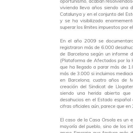
oportunismo, acaban resolviéndose
vivienda lleva años siendo una d
Catalunya y en el conjunto del Est
y se ha visibilizado enormement
superar los límites impuestos por el
En el año 2009 se documentaro
registraron más de 6.000 desahucio
de Barcelona según un informe 
(Plataforma de Afectados por la H
que ha llegado a parar más de 1
más de 3.000 si incluimos mediac
en Barcelona, cuatro años de 
creación del Sindicat de Llogate
siendo una herida abierta que
desahucios en el Estado español 
cifras oficiales aún, parece que e
El caso de la Casa Orsola es un e
mayoría del pueblo, sino de los in
grupo Emergia que factura más de