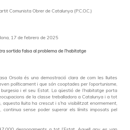
rtit Comunista Obrer de Catalunya (P.C.O.C.)
lona, 17 de febrero de 2025
ra sortida falsa al problema de l’habitatge
Casa Orsola és una demostració clara de com les lluites
even políticament i que són cooptades per l’oportunisme,
burgesia i el seu Estat. La qüestió de l’habitatge porta
eocupacions de la classe treballadora a Catalunya i a tot
s, aquesta lluita ha crescut i s’ha visibilitzat enormement,
 continua sense poder superar els límits imposats pel
7.000 desnonaments a tot l’Estat. Aquell any es van