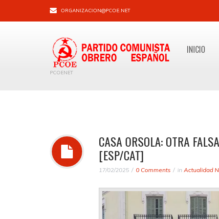
ORGANIZACION@PCOE.NET
INICIO
PCOENET
CASA ORSOLA: OTRA FALSA
[ESP/CAT]
17/02/2025
0 Comments
in
Actualidad N