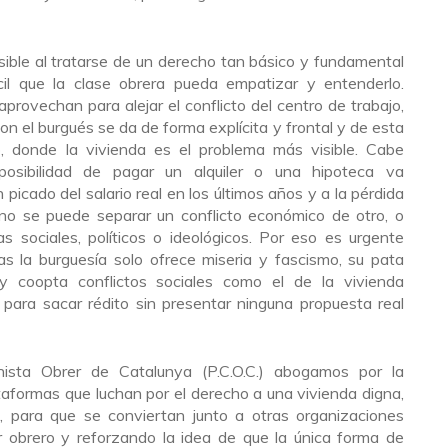
sible al tratarse de un derecho tan básico y fundamental
cil que la clase obrera pueda empatizar y entenderlo.
rovechan para alejar el conflicto del centro de trabajo,
on el burgués se da de forma explícita y frontal y de esta
o, donde la vivienda es el problema más visible. Cabe
mposibilidad de pagar un alquiler o una hipoteca va
picado del salario real en los últimos años y a la pérdida
no se puede separar un conflicto económico de otro, o
as sociales, políticos o ideológicos. Por eso es urgente
ras la burguesía solo ofrece miseria y fascismo, su pata
y coopta conflictos sociales como el de la vivienda
a para sacar rédito sin presentar ninguna propuesta real
ista Obrer de Catalunya (P.C.O.C.) abogamos por la
ataformas que luchan por el derecho a una vivienda digna,
e, para que se conviertan junto a otras organizaciones
 obrero y reforzando la idea de que la única forma de