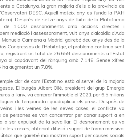
ts a Catalunya, la gran majoria d’ells a la província de
l’Observatori DESC. Aquell mateix any es funda la PAH
oteca). Després de setze anys de lluita de la Plataforma
s de 1.000 desnonaments amb accions directes i
oem mediació i assessorament, vuit anys d’alcaldia d’Ada
e Manuela Carmena a Madrid, gairebé deu anys des de la
i dos Congressos de l’Habitatge, el problema continua sent
ra, registrant un total de 26.659 desnonaments a l’Estat
nya al capdavant del rànquing amb 7.148. Sense xifres
24 ha augmentat un 7,8%.
mple clar de com l’Estat no està al servei de la majoria
rgesos. El burgès Albert Ollé, president del grup Emergia
uros a l’any, va comprar l’immoble el 2021 per 6,5 milions
 lloguer de temporada i quadruplicar els preus. Després de
 veïns i les veïnes de les seves cases, el conflicte va
rs de persones es van concentrar per donar suport a en
va a ser expulsat de la seva llar. El desnonament es va
al a les xarxes, obtenint difusió i suport de forma massiva,
 públics que gairebé mai mostren suport per causes socials