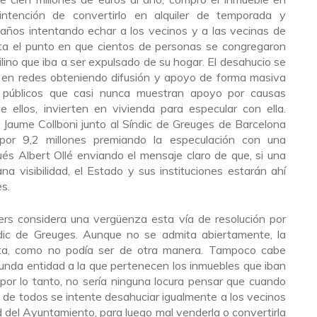
ntención de convertirlo en alquiler de temporada y
s años intentando echar a los vecinos y a las vecinas de
asta el punto en que cientos de personas se congregaron
ilino que iba a ser expulsado de su hogar. El desahucio se
al en redes obteniendo difusión y apoyo de forma masiva
s públicos que casi nunca muestran apoyo por causas
e ellos, invierten en vivienda para especular con ella.
e Jaume Collboni junto al Síndic de Greuges de Barcelona
por 9,2 millones premiando la especulación con una
ués Albert Ollé enviando el mensaje claro de que, si una
a visibilidad, el Estado y sus instituciones estarán ahí
s.
ters considera una vergüenza esta vía de resolución por
dic de Greuges. Aunque no se admita abiertamente, la
ta, como no podía ser de otra manera. Tampoco cabe
egunda entidad a la que pertenecen los inmuebles que iban
por lo tanto, no sería ninguna locura pensar que cuando
 de todos se intente desahuciar igualmente a los vecinos
 del Ayuntamiento, para luego mal venderla o convertirla