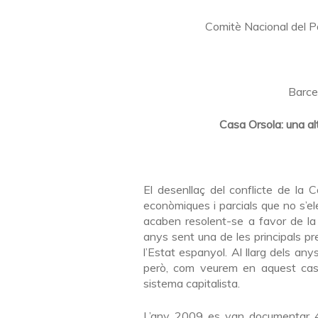
Comitè Nacional del Pa
Barce
Casa Orsola: una alt
El desenllaç del conflicte de la 
econòmiques i parcials que no s’el
acaben resolent-se a favor de la 
anys sent una de les principals pr
l’Estat espanyol. Al llarg dels any
però, com veurem en aquest cas,
sistema capitalista.
L’any 2009 es van documentar 4