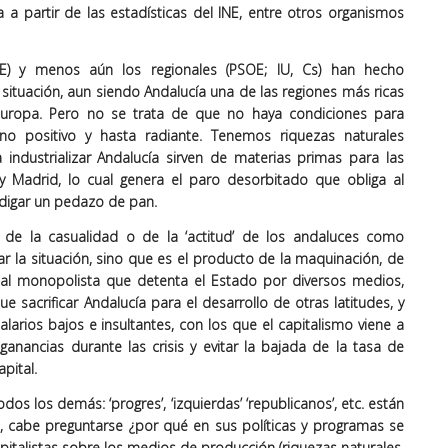
 a partir de las estadísticas del INE, entre otros organismos
OE) y menos aún los regionales (PSOE; IU, Cs) han hecho
ituación, aun siendo Andalucía una de las regiones más ricas
uropa. Pero no se trata de que no haya condiciones para
no positivo y hasta radiante. Tenemos riquezas naturales
 industrializar Andalucía sirven de materias primas para las
y Madrid, lo cual genera el paro desorbitado que obliga al
digar un pedazo de pan.
de la casualidad o de la ‘actitud’ de los andaluces como
car la situación, sino que es el producto de la maquinación, de
ital monopolista que detenta el Estado por diversos medios,
sacrificar Andalucía para el desarrollo de otras latitudes, y
arios bajos e insultantes, con los que el capitalismo viene a
anancias durante las crisis y evitar la bajada de la tasa de
pital.
dos los demás: ‘progres’, ‘izquierdas’ ‘republicanos’, etc. están
s, cabe preguntarse ¿por qué en sus políticas y programas se
italistas sobre los medios de producción (riquezas naturales,