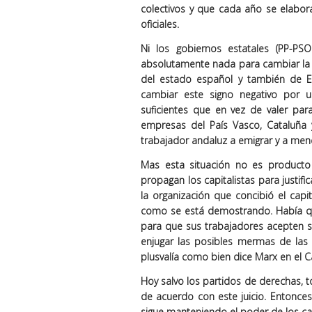
colectivos y que cada año se elabora
oficiales.
Ni los gobiernos estatales (PP-PS
absolutamente nada para cambiar la s
del estado español y también de E
cambiar este signo negativo por u
suficientes que en vez de valer para
empresas del País Vasco, Cataluña 
trabajador andaluz a emigrar y a men
Mas esta situación no es producto 
propagan los capitalistas para justifi
la organización que concibió el cap
como se está demostrando. Había que 
para que sus trabajadores acepten sal
enjugar las posibles mermas de las g
plusvalía como bien dice Marx en el Ca
Hoy salvo los partidos de derechas, to
de acuerdo con este juicio. Entonce
sigue manteniendo el poder de los cap