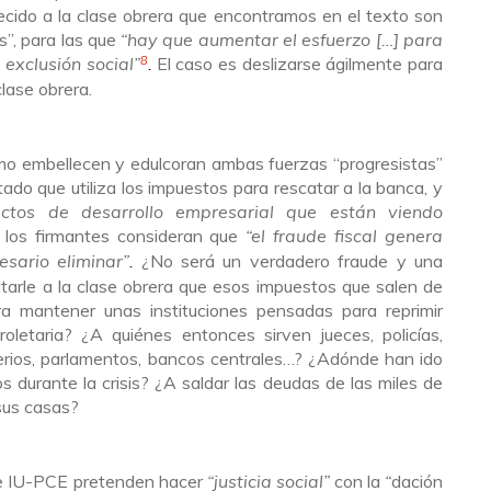
ido a la clase obrera que encontramos en el texto son
s”, para las que
“hay que aumentar el esfuerzo […] para
8
 exclusión social”
El caso es deslizarse ágilmente para
.
lase obrera.
 embellecen y edulcoran ambas fuerzas “progresistas”
do que utiliza los impuestos para rescatar a la banca, y
ctos de desarrollo empresarial que están viendo
los firmantes consideran que
“el fraude fiscal genera
,
esario eliminar”
¿No será un verdadero fraude y una
.
ultarle a la clase obrera que esos impuestos que salen de
ra mantener unas instituciones pensadas para reprimir
roletaria? ¿A quiénes entonces sirven jueces, policías,
sterios, parlamentos, bancos centrales…? ¿Adónde han ido
s durante la crisis? ¿A saldar las deudas de las miles de
sus casas?
 IU-PCE pretenden hacer
“justicia social”
con la
“
dación