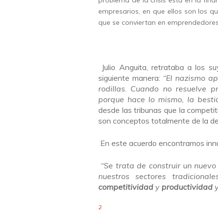
problema de la crisis está en la fi
empresarios, en que ellos son los q
que se conviertan en emprendedores
Julio Anguita, retrataba a los s
siguiente manera:
“El nazismo ap
rodillas
.
Cuando no resuelve pr
porque hace lo mismo, la besti
desde las tribunas que la competi
son conceptos totalmente de la d
En este acuerdo encontramos innum
“Se trata de construir un nuevo
nuestros sectores tradiciona
competitividad
y
productividad
2