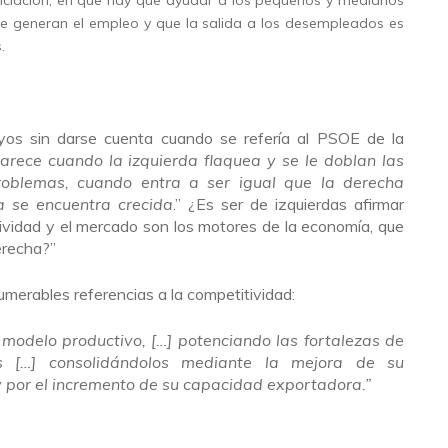
nanciación, en que hay que ayudar a los pequeños y medianos
ue generan el empleo y que la salida a los desempleados es
.
uyos sin darse cuenta cuando se refería al PSOE de la
arece cuando la izquierda flaquea y se le doblan las
oblemas, cuando entra a ser igual que la derecha
a se encuentra crecida
.” ¿Es ser de izquierdas afirmar
tividad y el mercado son los motores de la economía, que
erecha?”
erables referencias a la competitividad:
 modelo productivo, […] potenciando las fortalezas de
les […] consolidándolos mediante la mejora de su
y por el incremento de su capacidad exportadora.”