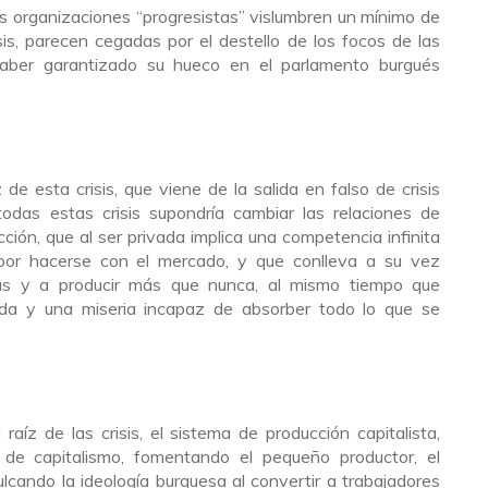
s organizaciones “progresistas” vislumbren un mínimo de
sis, parecen cegadas por el destello de los focos de las
haber garantizado su hueco en el parlamento burgués
de esta crisis, que viene de la salida en falso de crisis
todas estas crisis supondría cambiar las relaciones de
ión, que al ser privada implica una competencia infinita
 por hacerse con el mercado, y que conlleva a su vez
ivas y a producir más que nunca, al mismo tiempo que
da y una miseria incapaz de absorber todo lo que se
aíz de las crisis, el sistema de producción capitalista,
de capitalismo, fomentando el pequeño productor, el
lcando la ideología burguesa al convertir a trabajadores