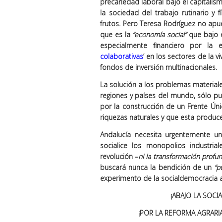
precariedad laboral bajo el capitalis
la sociedad del trabajo rutinario y 
frutos. Pero Teresa Rodríguez no apu
que es la
“economía social”
que bajo e
especialmente financiero por la 
colaborativas
’ en los sectores de la 
fondos de inversión multinacionales.
La solución a los problemas material
regiones y países del mundo, sólo p
por la construcción de un Frente Ún
riquezas naturales y que esta produce
Andalucía necesita urgentemente un
socialice los monopolios industri
revolución –
ni la transformación profu
buscará nunca la bendición de un
“p
experimento de la socialdemocracia 
¡ABAJO LA SOC
¡POR LA REFORMA AGRARI