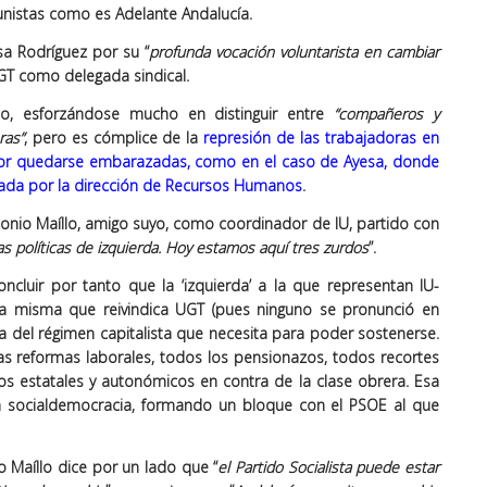
nistas como es Adelante Andalucía.
sa Rodríguez por su “
profunda vocación voluntarista en cambiar
 UGT como delegada sindical.
mo, esforzándose mucho en distinguir entre
“compañeros y
ras”
, pero es cómplice de la
represión de las trabajadoras en
por quedarse embarazadas, como en el caso de Ayesa, donde
nada por la dirección de Recursos Humanos
.
onio Maíllo, amigo suyo, como coordinador de IU, partido con
as políticas de izquierda. Hoy estamos aquí tres zurdos
”.
ncluir por tanto que la ‘izquierda’ a la que representan IU-
la misma que reivindica UGT (pues ninguno se pronunció en
rda del régimen capitalista que necesita para poder sostenerse.
as reformas laborales, todos los pensionazos, todos recortes
s estatales y autonómicos en contra de la clase obrera. Esa
la socialdemocracia, formando un bloque con el PSOE al que
 Maíllo dice por un lado que “
el Partido Socialista puede estar