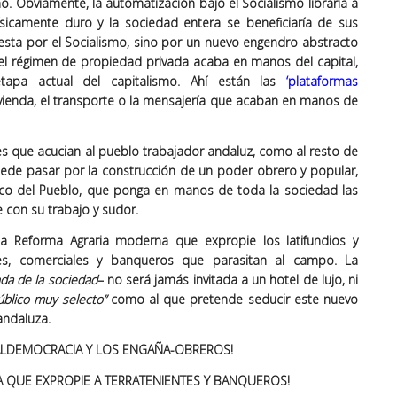
mo. Obviamente, la automatización bajo el Socialismo libraría a
físicamente duro y la sociedad entera se beneficiaría de sus
esta por el Socialismo, sino por un nuevo engendro abstracto
l régimen de propiedad privada acaba en manos del capital,
etapa actual del capitalismo. Ahí están las
‘plataformas
vivienda, el transporte o la mensajería que acaban en manos de
es que acucian al pueblo trabajador andaluz, como al resto de
uede pasar por la construcción de un poder obrero y popular,
ico del Pueblo, que ponga en manos de toda la sociedad las
 con su trabajo y sudor.
a Reforma Agraria moderna que expropie los latifundios y
ales, comerciales y banqueros que parasitan al campo. La
nda de la sociedad
– no será jamás invitada a un hotel de lujo, ni
úblico muy selecto”
como al que pretende seducir este nuevo
andaluza.
IALDEMOCRACIA Y LOS ENGAÑA-OBREROS!
A QUE EXPROPIE A TERRATENIENTES Y BANQUEROS!