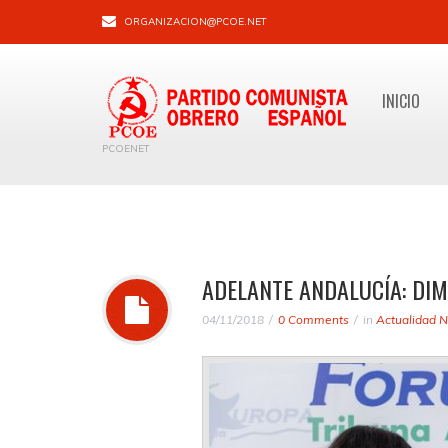
ORGANIZACION@PCOE.NET
INICIO
PCOENET
ADELANTE ANDALUCÍA: DIM
04/11/2018
0 Comments
in
Actualidad N