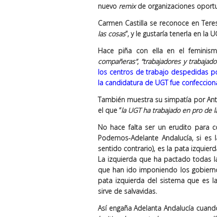
nuevo
remix
de organizaciones oportu
Carmen Castilla se reconoce en Tere
las cosas
”, y le gustaría tenerla en la
Hace piña con ella en el feminis
compañeras”
,
“trabajadores y trabajado
los centros de trabajo despedidas 
la candidatura de UGT fue confeccio
También muestra su simpatía por Ant
el que “
la UGT ha trabajado en pro de l
No hace falta ser un erudito para co
Podemos-Adelante Andalucía, si es 
sentido contrario), es la pata izquie
La izquierda que ha pactado todas l
que han ido imponiendo los gobierno
pata izquierda del sistema que es 
sirve de salvavidas.
Así engaña Adelanta Andalucía cuando