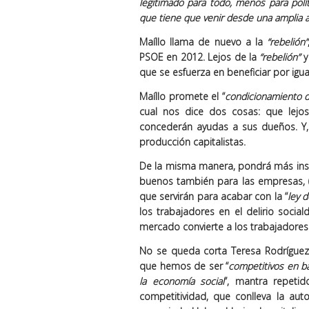
legitimado para todo, menos para polí
que tiene que venir desde una
amplia a
Maíllo llama de nuevo a la
“rebelión”
PSOE en 2012. Lejos de la
“rebelión”
y
que se esfuerza en beneficiar por igu
Maíllo promete el “
condicionamiento d
cual nos dice dos cosas: que lejos
concederán ayudas a sus dueños. Y,
producción capitalistas.
De la misma manera, pondrá más insp
buenos también para las empresas, 
que servirán para acabar con la “
ley d
los trabajadores en el delirio soci
mercado convierte a los trabajadores 
No se queda corta Teresa Rodríguez
que hemos de ser “
competitivos en ba
la economía social
”, mantra repetid
competitividad, que conlleva la aut