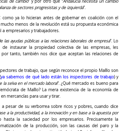
ticas de cambio
” y por otro que “
Andalucía necesita un cambio
lianza de sectores progresistas y de izquierda
”.
, como ya lo hicieran antes de gobernar en coalición con el
 mucho menos de la revolución está su propuesta económica
al a empresarios y trabajadores.
e las ayudas públicas a las relaciones laborales de empresa
”. Lo
 de instaurar la propiedad colectiva de las empresas, les
 por tanto, también nos dice que aceptan las relaciones de
ectores de trabajo, que según reconoce el propio Maíllo son
(
ya sabemos de qué lado están los inspectores de trabajo
) y
e la selva en el mercado laboral
”. ¿Qué mercado es bueno para
aldemócrata de Maíllo? La mera existencia de la economía de
en mercancías para usar y tirar.
 a pesar de su verborrea sobre ricos y pobres, cuando dice
se a la productividad, a la innovación y en base a la apuesta por
o hasta la saciedad por los empresarios. Precisamente la
omatización de la producción, son las causas del paro y la