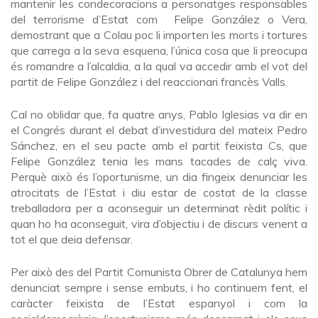
mantenir les condecoracions a personatges responsables
del terrorisme d’Estat com Felipe González o Vera,
demostrant que a Colau poc li importen les morts i tortures
que carrega a la seva esquena, l’única cosa que li preocupa
és romandre a l’alcaldia, a la qual va accedir amb el vot del
partit de Felipe González i del reaccionari francès Valls.
Cal no oblidar que, fa quatre anys, Pablo Iglesias va dir en
el Congrés durant el debat d’investidura del mateix Pedro
Sánchez, en el seu pacte amb el partit feixista Cs, que
Felipe González tenia les mans tacades de calç viva.
Perquè això és l’oportunisme, un dia fingeix denunciar les
atrocitats de l’Estat i diu estar de costat de la classe
treballadora per a aconseguir un determinat rèdit polític i
quan ho ha aconseguit, vira d’objectiu i de discurs venent a
tot el que deia defensar.
Per això des del Partit Comunista Obrer de Catalunya hem
denunciat sempre i sense embuts, i ho continuem fent, el
caràcter feixista de l’Estat espanyol i com la