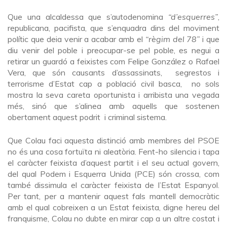
Que una alcaldessa que s’autodenomina
“d’esquerres”
,
republicana, pacifista, que s’enquadra dins del moviment
polític que deia venir a acabar amb el
“règim del 78”
i que
diu venir del poble i preocupar-se pel poble, es negui a
retirar un guardó a feixistes com Felipe González o Rafael
Vera, que són causants d’assassinats, segrestos i
terrorisme d’Estat cap a població civil basca, no sols
mostra la seva careta oportunista i arribista una vegada
més, sinó que s’alinea amb aquells que sostenen
obertament aquest podrit i criminal sistema.
Que Colau faci aquesta distinció amb membres del PSOE
no és una cosa fortuïta ni aleatòria. Fent-ho silencia i tapa
el caràcter feixista d’aquest partit i el seu actual govern,
del qual Podem i Esquerra Unida (PCE) són crossa, com
també dissimula el caràcter feixista de l’Estat Espanyol.
Per tant, per a mantenir aquest fals mantell democràtic
amb el qual cobreixen a un Estat feixista, digne hereu del
franquisme, Colau no dubte en mirar cap a un altre costat i