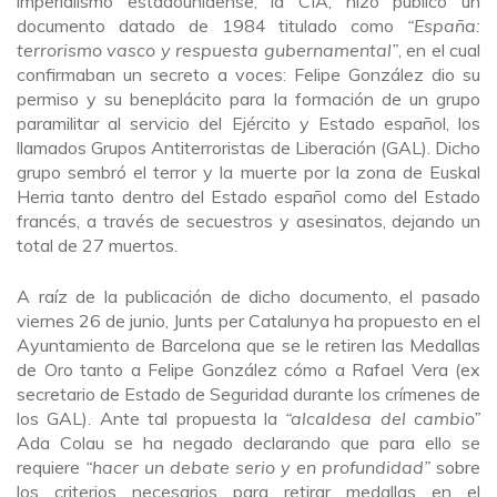
imperialismo estadounidense, la CIA, hizo público un
documento datado de 1984 titulado como
“España:
terrorismo vasco y respuesta gubernamental”
, en el cual
confirmaban un secreto a voces: Felipe González dio su
permiso y su beneplácito para la formación de un grupo
paramilitar al servicio del Ejército y Estado español, los
llamados Grupos Antiterroristas de Liberación (GAL). Dicho
grupo sembró el terror y la muerte por la zona de Euskal
Herria tanto dentro del Estado español como del Estado
francés, a través de secuestros y asesinatos, dejando un
total de 27 muertos.
A raíz de la publicación de dicho documento, el pasado
viernes 26 de junio, Junts per Catalunya ha propuesto en el
Ayuntamiento de Barcelona que se le retiren las Medallas
de Oro tanto a Felipe González cómo a Rafael Vera (ex
secretario de Estado de Seguridad durante los crímenes de
los GAL). Ante tal propuesta la
“alcaldesa del cambio”
Ada Colau se ha negado declarando que para ello se
requiere
“hacer un debate serio y en profundidad”
sobre
los criterios necesarios para retirar medallas en el