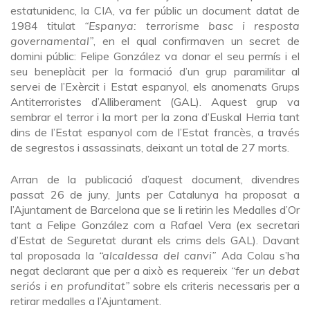
estatunidenc, la CIA, va fer públic un document datat de
1984 titulat
“Espanya: terrorisme basc i resposta
governamental”
, en el qual confirmaven un secret de
domini públic: Felipe González va donar el seu permís i el
seu beneplàcit per la formació d’un grup paramilitar al
servei de l’Exèrcit i Estat espanyol, els anomenats Grups
Antiterroristes d’Alliberament (GAL). Aquest grup va
sembrar el terror i la mort per la zona d’Euskal Herria tant
dins de l’Estat espanyol com de l’Estat francès, a través
de segrestos i assassinats, deixant un total de 27 morts.
Arran de la publicació d’aquest document, divendres
passat 26 de juny, Junts per Catalunya ha proposat a
l’Ajuntament de Barcelona que se li retirin les Medalles d’Or
tant a Felipe González com a Rafael Vera (ex secretari
d’Estat de Seguretat durant els crims dels GAL). Davant
tal proposada la
“alcaldessa del canvi”
Ada Colau s’ha
negat declarant que per a això es requereix
“fer un debat
seriós i en profunditat”
sobre els criteris necessaris per a
retirar medalles a l’Ajuntament.