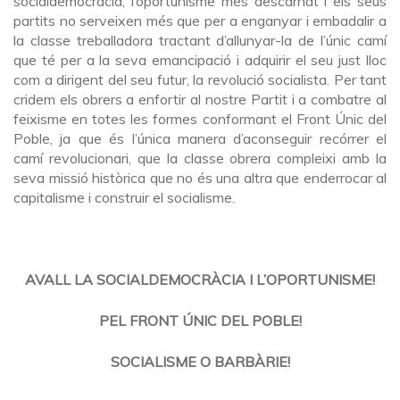
socialdemocràcia, l’oportunisme més descarnat i els seus
partits no serveixen més que per a enganyar i embadalir a
la classe treballadora tractant d’allunyar-la de l’únic camí
que té per a la seva emancipació i adquirir el seu just lloc
com a dirigent del seu futur, la revolució socialista. Per tant
cridem els obrers a enfortir al nostre Partit i a combatre al
feixisme en totes les formes conformant el Front Únic del
Poble, ja que és l’única manera d’aconseguir recórrer el
camí revolucionari, que la classe obrera compleixi amb la
seva missió històrica que no és una altra que enderrocar al
capitalisme i construir el socialisme.
AVALL LA SOCIALDEMOCRÀCIA I L’OPORTUNISME!
PEL FRONT ÚNIC DEL POBLE!
SOCIALISME O BARBÀRIE!