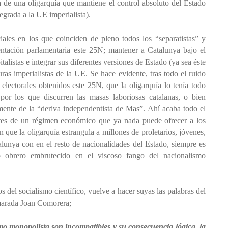
ia de una oligarquía que mantiene el control absoluto del Estado
egrada a la UE imperialista).
ales en los que coinciden de pleno todos los “separatistas” y
entación parlamentaria este 25N; mantener a Catalunya bajo el
alistas e integrar sus diferentes versiones de Estado (ya sea éste
uras imperialistas de la UE. Se hace evidente, tras todo el ruido
 electorales obtenidos este 25N, que la oligarquía lo tenía todo
 por los que discurren las masas laboriosas catalanas, o bien
ente de la “deriva independentista de Mas”. Ahí acaba todo el
antes de un régimen económico que ya nada puede ofrecer a los
 que la oligarquía estrangula a millones de proletarios, jóvenes,
alunya con en el resto de nacionalidades del Estado, siempre es
 obrero embrutecido en el viscoso fango del nacionalismo
 del socialismo científico, vuelve a hacer suyas las palabras del
amarada Joan Comorera;
mo monopolista son incompatibles y su consecuencia lógica, la