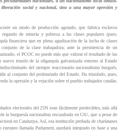
as peculiaridades nacionales, a un nacionalismo local obtuso.
 liberación social y nacional, sino a una mayor opresión y
iscurre un modo de producción agotado, que fabrica esclavos
 regando de miseria y pobreza a las clases populares (paro,
rquía financiera que en plena agudización de la lucha de clases
conjunto de la clase trabajadora; ante la persistencia de un
anizado, el PCOC no puede más que valorar el resultado de las
 nuevo triunfo de la oligarquía galvanizada entorno al Estado
indiscriminado del siempre reaccionario nacionalismo burgués,
idir al conjunto del proletariado del Estado. Ha triunfado, pues,
endo la opresión y la vejación sobre el pueblo trabajador catalán.
tados electorales del 25N eran fácilmente predecibles, más allá
 de la burguesía nacionalista encuadrada en CiU, que a pesar de
ectoral en Catalunya. Así, esa institución preñada de charlatanes
smo europeo llamada Parlament, quedará integrado en base a una