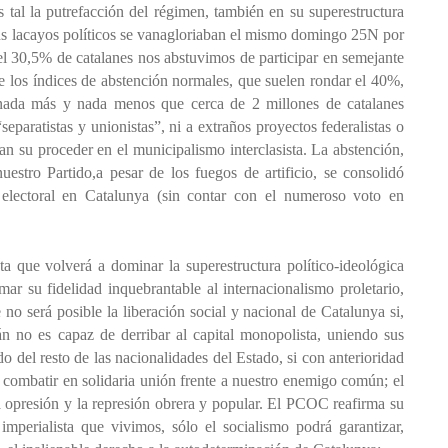
s tal la putrefacción del régimen, también en su superestructura
sus lacayos políticos se vanagloriaban el mismo domingo 25N por
 el 30,5% de catalanes nos abstuvimos de participar en semejante
de los índices de abstención normales, que suelen rondar el 40%,
 nada más y nada menos que cerca de 2 millones de catalanes
separatistas y unionistas”, ni a extraños proyectos federalistas o
asan su proceder en el municipalismo interclasista. La abstención,
estro Partido,a pesar de los fuegos de artificio, se consolidó
electoral en Catalunya (sin contar con el numeroso voto en
ta que volverá a dominar la superestructura político-ideológica
ar su fidelidad inquebrantable al internacionalismo proletario,
no será posible la liberación social y nacional de Catalunya si,
lán no es capaz de derribar al capital monopolista, uniendo sus
do del resto de las nacionalidades del Estado, si con anterioridad
e combatir en solidaria unión frente a nuestro enemigo común; el
la opresión y la represión obrera y popular. El PCOC reafirma su
imperialista que vivimos, sólo el socialismo podrá garantizar,