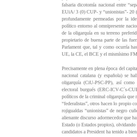
falsaria dicotomía nacional entre “s
EUiA/ 3 (0) CUP- y “unionistas”- 20 (
profundamente permeadas por la ideo
político entorno al omnipresente naci
de la oligarquía en su terreno preferid
propietario de buena parte de las fue
Parlament que, tal y como ocurría has
UE, la CE, el BCE y el mismísimo FM
Precisamente en plena época del capit
nacional catalana (y española) se hal
oligarquía (CiU-PSC-PP), así como l
electoral burgués (ERC-ICV-C´s-CUP
políticos de la criminal oligarquía qu
“federalistas”, otros hacen lo propio co
rojigualdas “unionistas” de negro cu
alienante discurso adormecedor que ha
Estado (o Estados propios), olvidando 
candidatos a President ha tenido a bien