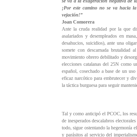
se va a la exageración negativa de l
¡Por este camino no se va hacia la
vejación!”
Joan Comorera
Ante la cruda realidad por la que d
asalariados y desempleados en masa,
desahucios, suicidios), ante una oliga
somete con descarnada brutalidad al 
movimiento obrero debilitado y desorg
elecciones catalanas del 25N como un
español, cosechado a base de un uso 
eficaz narcótico para embrutecer y div
la táctica burguesa para seguir manteni
Tal y como anticipó el PCOC, los resul
de inesperados descalabros electorales
todo, sigue ostentando la hegemonía el
y parásitos al servicio del imperiali