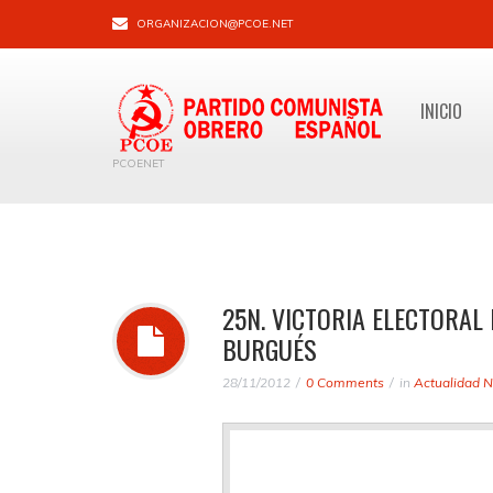
ORGANIZACION@PCOE.NET
INICIO
PCOENET
25N. VICTORIA ELECTORAL
BURGUÉS
28/11/2012
0 Comments
in
Actualidad N