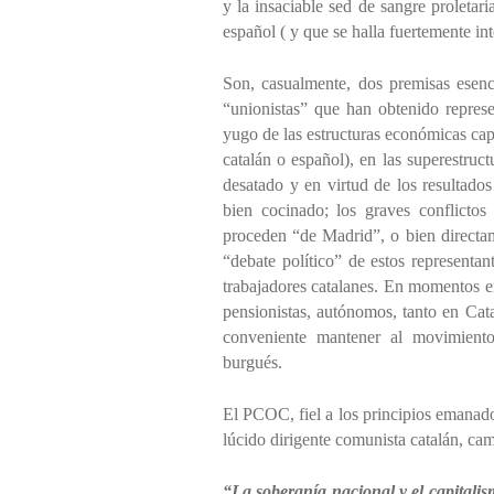
y la insaciable sed de sangre proletar
español ( y que se halla fuertemente int
Son, casualmente, dos premisas esenci
“unionistas” que han obtenido repres
yugo de las estructuras económicas capit
catalán o español), en las superestruct
desatado y en virtud de los resultados
bien cocinado; los graves conflictos
proceden “de Madrid”, o bien directam
“debate político” de estos represent
trabajadores catalanes. En momentos en
pensionistas, autónomos, tanto en Cat
conveniente mantener al movimiento
burgués.
El PCOC, fiel a los principios emanados
lúcido dirigente comunista catalán, c
“La soberanía nacional y el capitalis