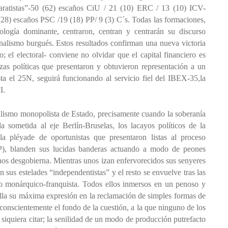
eparatistas”-50 (62) escaños CiU / 21 (10) ERC / 13 (10) ICV-
28) escaños PSC /19 (18) PP/ 9 (3) C´s. Todas las formaciones,
logía dominante, centraron, centran y centrarán su discurso
onalismo burgués. Estos resultados confirman una nueva victoria
o; el electoral- conviene no olvidar que el capital financiero es
rzas políticas que presentaron y obtuvieron representación a un
ta el 25N, seguirá funcionando al servicio fiel del IBEX-35,la
I.
alismo monopolista de Estado, precisamente cuando la soberanía
la sometida al eje Berlín-Bruselas, los lacayos políticos de la
a pléyade de oportunistas que presentaron listas al proceso
), blanden sus lucidas banderas actuando a modo de peones
e nos desgobierna. Mientras unos izan enfervorecidos sus senyeres
n sus estelades “independentistas” y el resto se envuelve tras las
ño monárquico-franquista. Todos ellos inmersos en un penoso y
lla su máxima expresión en la reclamación de simples formas de
conscientemente el fondo de la cuestión, a la que ninguno de los
 siquiera citar; la senilidad de un modo de producción putrefacto