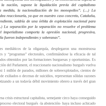
la nación, supone la liquidación previa del capitalismo
ra medida, la nacionalización de los monopolios”. (…) La
idea reaccionaria, ya que en nuestro caso concreto, Cataluña,
ndiente, saldría de una órbita de explotación nacional para
…) La separación por la separación no resuelve el problema
l imperialismo comporta la opresión nacional, progresiva,
día fueron independientes y soberanas”.
es mediáticos de la oligarquía, desplegaron una monstruosa
s y “programas” electorales, confirmándose la eficacia de tal
ados obtenidos por las formaciones burguesas y oportunistas. Es
ción del Parlament, el reaccionario nacionalismo burgués vuelva
casi 1 millón de parados, millones de sobreexplotados, cientos de
de exiliados o decenas de suicidios, representan sólidas razones
otizando a un todavía débil movimiento obrero a través del gran
na crisis estructural capitalista, semejante circo haya conseguido
 proceso electoral burgués -la abstención- haya incluso achicado