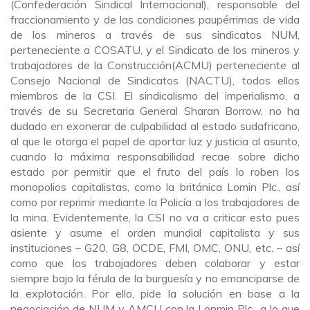
(Confederación Sindical Internacional), responsable del
fraccionamiento y de las condiciones paupérrimas de vida
de los mineros a través de sus sindicatos NUM,
perteneciente a COSATU, y el Sindicato de los mineros y
trabajadores de la Construcción(ACMU) perteneciente al
Consejo Nacional de Sindicatos (NACTU), todos ellos
miembros de la CSI. El sindicalismo del imperialismo, a
través de su Secretaria General Sharan Borrow, no ha
dudado en exonerar de culpabilidad al estado sudafricano,
al que le otorga el papel de aportar luz y justicia al asunto,
cuando la máxima responsabilidad recae sobre dicho
estado por permitir que el fruto del país lo roben los
monopolios capitalistas, como la británica Lomin Plc., así
como por reprimir mediante la Policía a los trabajadores de
la mina. Evidentemente, la CSI no va a criticar esto pues
asiente y asume el orden mundial capitalista y sus
instituciones – G20, G8, OCDE, FMI, OMC, ONU, etc. – así
como que los trabajadores deben colaborar y estar
siempre bajo la férula de la burguesía y no emanciparse de
la explotación. Por ello, pide la solución en base a la
negociación de NUM y AMCU con la Lonmin Plc., a lo que