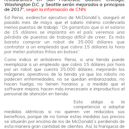
Washington D.C. y Seattle serán mejorados a principios
de 2017
“,
según la información de CNN
.
Ed Rensi, exdirector ejecutivo de McDonald´s, aseguró el
pasado mes de mayo que el salario mínimo conllevaría
menos puestos de trabajo: “
Os garantizo que si el salario
de 15 dólares se implanta en el país veremos una
pérdida de puestos de trabajo difícil de creer. Es más
barato comprar un robot de 35.000 dólares que
contratar a un empleado que cobra 15 dólares la hora
por meter patatas fritas en bolsas
“.
Como indica el antiobrero Rensi, si una tienda puede
reemplazar a un empleado que cobra 15 dólares por hora
por un robot que cuesta 35.000 dólares, mejorarán los
márgenes operativos de la tienda ya que los robots no
padecen enfermedades, no se quedan embarazadas, no
hacen huelga, no tienen horarios y, a medida que el
software mejora, hacen más innecesario e improductivo el
personal de atención en tienda.
Esto obliga a la
competencia a adoptar
medidas idénticas si no quieren ver reducidos sus
beneficios, porque de no tomar estas medidas sus precios
se situarán por encima de los de McDonald´s perdiendo de
esta manera gran cantidad de clientes. Así, la franquicia de