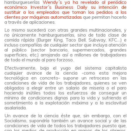
hamburgueserías
Wendy´s ya ha revelado al periódico
económico Investor´s Business Daily su intención de
sustituir a los empleados que toman los pedidos a los
clientes por máquinas automatizadas
que permitan hacerlo
a través de aplicaciones.
Lo mismo sucederá con otras grandes multinacionales, y
no únicamente hamburgueserías, sino de toda clase de
comida rápida (Burger King, Taco Bell, Subway, KFC…) e
incluso compañías de cualquier sector que incluya atención
al público (sector bancario, supermercados, grandes
superficies, etc.) arrojando así a millones de trabajadores
de todo el mundo al paro forzoso.
Efectivamente, bajo el yugo del sistema capitalista
cualquier avance de la ciencia -como esta mejora
tecnológica en concreto- supone un retroceso en las
condiciones de vida de los trabajadores, quienes se ven
obligados a elegir entre un salario de miseria o el paro
haciendo inútiles todos los esfuerzos de conseguir un
mínimo de condiciones dignas para la vida y sufriendo el
sometimiento a la explotación máxima y a la esclavitud
asalariada.
Un avance de la ciencia éste que, sin embargo, con el
Socialismo, supondría también un avance social y de las
condiciones de vida de todos los trabajadores puesto que,
con los medios de producción en manos de los obreros,