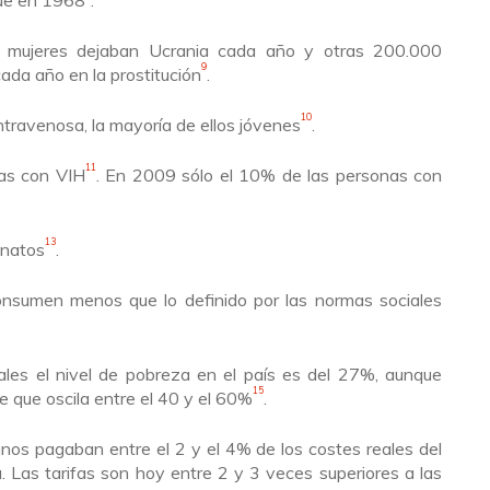
que en 1968
.
 mujeres dejaban Ucrania cada año y otras
200.000
9
ada año en la
prostitución
.
10
ntravenosa, la mayoría de ellos jóvenes
.
11
as con VIH
. En 2009 sólo el 10% de las personas con
13
anatos
.
onsumen menos que lo definido por las normas sociales
iales el nivel de pobreza en el país es del 27%,
aunque
15
e que oscila entre el 40 y el 60%
.
anos pagaban entre el 2 y el 4% de los costes reales del
a. Las tarifas son
hoy
entre 2 y 3 veces superiores a las