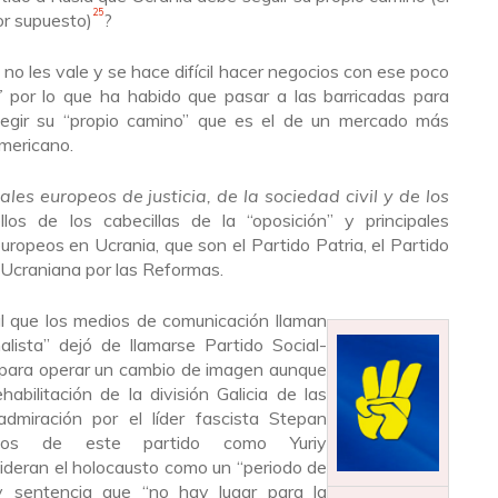
25
or supuesto)
?
 no les vale y se hace difícil hacer negocios con ese poco
”
por lo que ha habido que pasar a las barricadas para
legir su “
propio camino
” que es el de un mercado más
americano.
ales europeos de justicia, de la sociedad civil y de los
os de los cabecillas de la “oposición” y principales
ropeos en Ucrania, que son el Partido Patria, el Partido
 Ucraniana por las Reformas.
al que los medios de comunicación llaman
lista” dejó de llamarse Partido Social-
 para operar un cambio de imagen aunque
habilitación de la división Galicia de las
dmiración por el líder fascista Stepan
dos de este partido como Yuriy
deran el holocausto como un “
periodo de
y sentencia que “
no hay lugar para la