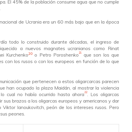
opa.
E
l 45% de la población c
onsume
agua que no cumple
.
 nacional de Ucrania era un 60 más bajo que en la época
rdía todo lo construido durante décadas, el ingreso de
iquecido a
nuevos magnates ucranianos como
Rinat
21
20
gei Kurchenko
o
Petro Poroshenko
que son los que
es con los rusos o con los europeos en función de lo que
municación que pertenecen a estos oligarcarcas parecen
ue han ocupado la plaza Maidán, al mostrar la violencia
22
s lo cual no había ocurrido hasta ahora
. Los oligarcas
r sus brazos a los oligarcas europeos y americanos y dar
no
Viktor Ianoukovitch,
peón de los intereses rusos. Pero
 sus peones.