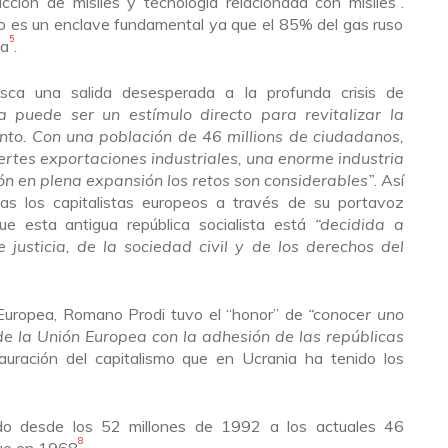
ducción de
misiles
y tecnología relacionada con misiles
.
co es un enclave fundamental ya que el 85% del gas ruso
5
ia
.
sca una salida desesperada a la profunda crisis de
a puede ser un estímulo directo para revitalizar la
to. Con una población de 46 millions de ciudadanos,
uertes exportaciones industriales, una enorme industria
ión en plena expansión los retos son considerables”
.
Así
tas los capitalistas europeos a través de su portavoz
 esta antigua república socialista está
“
decidida a
 justicia, de la sociedad civil y de los derechos del
Europea, Romano Prodi tuvo el “
honor
” de
“
conocer uno
 la Unión Europea con la adhesión de las repúblicas
auración del capitalismo que en Ucrania ha tenido los
do desde los 52 millones de 1992 a los actuales 46
8