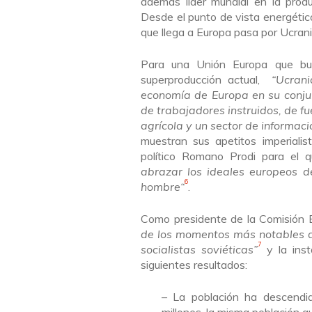
además
líder mundial en la pro
Desde el punto de vista energéti
que llega a Europa pasa por Ucran
Para
una
Unión Europa
que bu
superproducción actual,
“
Ucrani
economía de Europa en su conjun
de trabajadores instruidos, de f
agrícola y un sector de informac
muestran sus apetitos imperialis
político
Romano Prodi para el que
abrazar los ideales europeos de
6
hombre
“
.
C
omo presidente de la Comisión 
de los momentos más notables de
7
socialistas soviéticas
”
y la inst
siguientes resultados:
– La población ha descendi