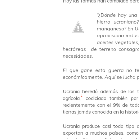
Hoy las formas han cambiado pero 
“
¿Dónde hay una r
hierro ucranian
manganeso? En Uc
aprovisiona inclus
aceites vegetales
hectáreas de terreno consagra
necesidades.
El que gane esta guerra no t
económicamente. Aquí se lucha po
Ucrania heredó además de los ti
2
agrícola,
codiciado también por l
recientemente con el 9
% de toda
tierras jamás conocida en la
histor
Ucrania
produce casi todo tipo d
exportan a muchos países, como