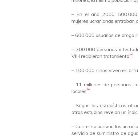
millones, la misma población 
–
En el año 2000, 500.000
mujeres ucranianas
entraban
c
– 600.000 usuarios de droga i
– 300.000 personas infectad
12
VIH recibieron tratamiento
.
– 100.000 niños viven en orf
– 11 millones de personas c
14
locales
.
–
Según las estadísticas ofic
otros estudios
revelan un índic
– C
on el socialismo
los ucrani
servicio de suministro de agu