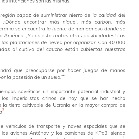
las intenciones son las mismas:
egión capaz de suministrar hierro de la calidad del
o? ¿Dónde encontrar más níquel, más carbón, más
rania se encuentra la fuente de manganeso donde se
o América. ¡Y con esto tantas otras posibilidades! Los
, las plantaciones de hevea por organizar. Con 40.000
das al cultivo del caucho están cubiertas nuestras
endrá que preocuparse por hacer juegos de manos
1
r la posesión de un suelo.
”
empos soviéticos un importante potencial industrial y
os imperialistas chinos
de hoy que se han hecho
 la tierra cultivable de Ucrania en la mayor compra de
3
ia
.
e vehículos de transporte y naves espaciales que se
 los aviones Antónov y los camiones de
KPa3, siendo
4