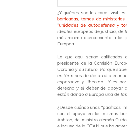
¿Y quiénes son las caras visibles
barricadas
,
tomas de ministerios
“
unidades de autodefensa y to
ideales europeos de justicia, de 
más mínimo acercamiento a los 
Europea.
Lo que aquí serían calificados c
presidente de la Comisión Euro
Ucrania y su futuro. Porque sabe
en términos de desarrollo económ
esperanza y libertad
“.
Y es por
derecho y el deber de apoyar a
están dando a Europa una de las
¿Desde cuándo unos “pacíficos” ma
con el apoyo en las mismas barr
Ashton, del ministro alemán
Guido
e incluso de la OTAN que ha advert