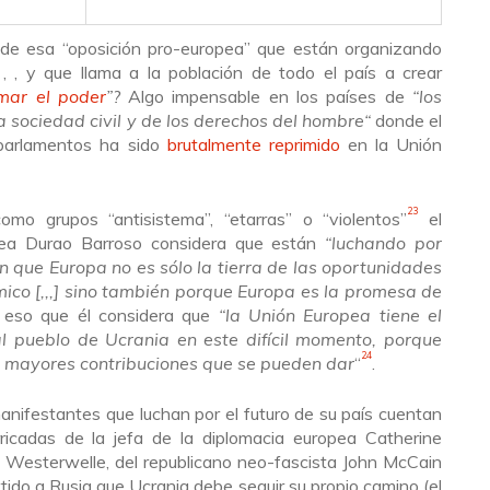
 de esa “
oposición pro-europea
” que están organizando
,
,
, y que llama
a la población de todo el país a crear
mar el poder
”?
A
lgo impensable en los países de
“
los
la sociedad civil y de los derechos del hombre
“
donde el
parlamentos ha sido
brutalmente reprimido
en
la Unión
23
omo grupos “antisistema”, “etarras” o “violentos”
el
pea Durao Barroso considera que están
“
luchando por
n que Europa no es sólo la tierra de las oportunidades
ico [,,,] sino también porque Europa es la promesa de
 eso que él considera que
“
la Unión Europea tiene el
l pueblo de Ucrania en este difícil momento, porque
24
 mayores contribuciones que se pueden dar
“
.
nifestantes que luchan por el futuro de su país cuentan
icadas de la jefa de la diplomacia europea Catherine
 Westerwelle, del republicano neo-fascista John McCain
ido a Rusia que Ucrania debe seguir su propio camino (el