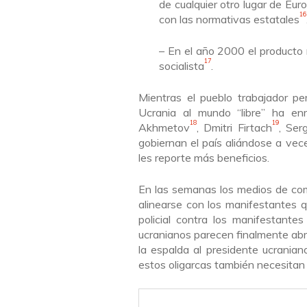
de cualquier otro lugar de Eur
16
con las normativas estatales
– En el año 2000 el producto
17
socialista
.
Mientras el pueblo trabajador pe
Ucrania al mundo “libre” ha enr
18
19
Akhmetov
,
Dmitri Firtach
,
Ser
gobiernan el país aliándose a vec
les reporte más beneficios.
En las semanas los medi
os de co
alinearse con los manifestantes q
policial contra los manifestante
ucranianos parecen finalmente abri
la espalda al presidente ucrania
estos oligarcas también necesitan