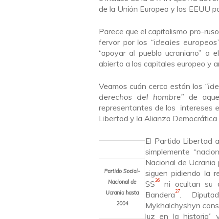
de la Unión Europea y los EEUU p
Parece que el capitalismo pro-ruso
fervor por los
“
ideales europeos
“
apoyar al pueblo ucraniano
” a e
abierto a los capitales europeo y 
Veamos cuán cerca están los
“
ide
derechos del hombre”
de aquell
representantes de los intereses eu
Libertad y la Alianza Democrática
El Partido Libertad 
simplemente “naciona
Nacional de Ucrania
Partido Social-
siguen pidiendo la re
26
Nacional de
SS
ni ocultan su a
27
Ucrania hasta
Bandera
. Diputa
2004
Mykhalchyshyn consi
luz en la historia
” 