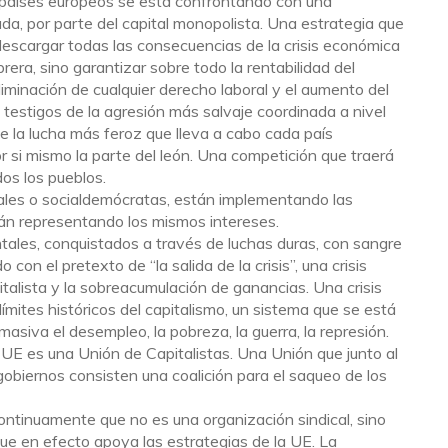
s países europeos se está confrontando con una
ada, por parte del capital monopolista. Una estrategia que
descargar todas las consecuencias de la crisis económica
rera, sino garantizar sobre todo la rentabilidad del
eliminación de cualquier derecho laboral y el aumento del
testigos de la agresión más salvaje coordinada a nivel
e la lucha más feroz que lleva a cabo cada país
or si mismo la parte del león. Una competición que traerá
os los pueblos.
ales o socialdemócratas, están implementando las
án representando los mismos intereses.
ales, conquistados a través de luchas duras, con sangre
o con el pretexto de “la salida de la crisis”, una crisis
talista y la sobreacumulación de ganancias. Una crisis
ímites históricos del capitalismo, un sistema que se está
asiva el desempleo, la pobreza, la guerra, la represión.
UE es una Unión de Capitalistas. Una Unión que junto al
 gobiernos consisten una coalición para el saqueo de los
tinuamente que no es una organización sindical, sino
ue en efecto apoya las estrategias de la UE. La