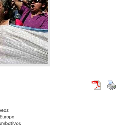
opeos
 Europa
combativos