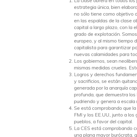
La clase obrera en todos lo
estrategia única, bien elabor
no sólo tiene como objetivo 
en las espaldas de la clase ob
capital a largo plazo, con la 
grado de explotación. Somos 
europeo, y al mismo tiempo d
capitalista para garantizar p
nuevas calamidades para tod
Los gobiernos, sean neoliber
mismas medidas crueles. Est
Logros y derechos fundament
y sacrificios, se están quitand
generada por la anarquía capi
profunda, que demuestra los l
pudriendo y genera a escala m
Se está comprobando que la 
FMI y los EE.UU., junto a los
pueblos, a favor del capital.
La CES está comprobando con
una plana mayor burócrata, q