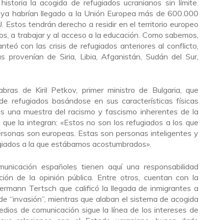
istoria la acogida de refugiados ucranianos sin límite.
 ya habrían llegado a la Unión Europea más de 600.000
. Estos tendrán derecho a residir en el territorio europeo
os, a trabajar y al acceso a la educación. Como sabemos,
nteó con las crisis de refugiados anteriores al conflicto,
 provenían de Siria, Libia, Afganistán, Sudán del Sur,
ras de Kiril Petkov, primer ministro de Bulgaria, que
 de refugiados basándose en sus características físicas
 es una muestra del racismo y fascismo inherentes de la
que la integran: «Estos no son los refugiados a los que
sonas son europeas. Estas son personas inteligentes y
ugiados a la que estábamos acostumbrados».
unicación españoles tienen aquí una responsabilidad
ón de la opinión pública. Entre otros, cuentan con la
ermann Tertsch que calificó la llegada de inmigrantes a
 de “invasión”, mientras que alaban el sistema de acogida
edios de comunicación sigue la línea de los intereses de