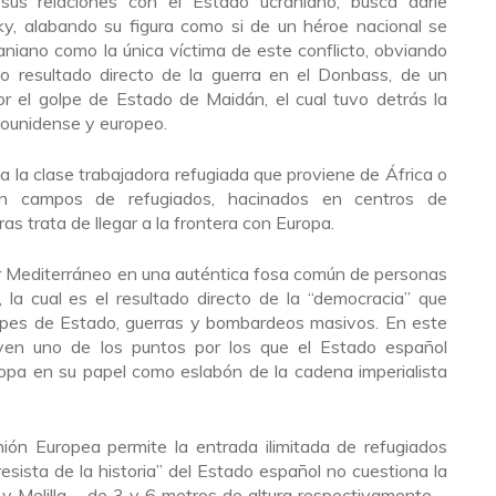
sus relaciones con el Estado ucraniano, busca darle
sky, alabando su figura como si de un héroe nacional se
aniano como la única víctima de este conflicto, obviando
resultado directo de la guerra en el Donbass, de un
or el golpe de Estado de Maidán, el cual tuvo detrás la
dounidense y europeo.
la clase trabajadora refugiada que proviene de África o
 campos de refugiados, hacinados en centros de
s trata de llegar a la frontera con Europa.
ar Mediterráneo en una auténtica fosa común de personas
 la cual es el resultado directo de la “democracia” que
pes de Estado, guerras y bombardeos masivos. En este
tuyen uno de los puntos por los que el Estado español
uropa en su papel como eslabón de la cadena imperialista
ión Europea permite la entrada ilimitada de refugiados
esista de la historia” del Estado español no cuestiona la
 y Melilla – de 3 y 6 metros de altura respectivamente -,