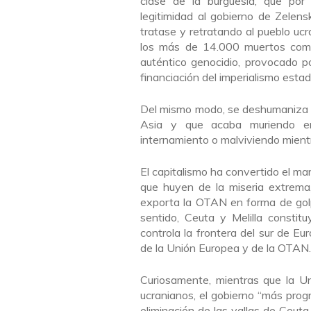
clase de la burguesía, que por 
legitimidad al gobierno de Zelen
tratase y retratando al pueblo ucr
los más de 14.000 muertos como 
auténtico genocidio, provocado p
financiación del imperialismo esta
Del mismo modo, se deshumaniza a 
Asia y que acaba muriendo en
internamiento o malviviendo mientra
El capitalismo ha convertido el m
que huyen de la miseria extrema,
exporta la OTAN en forma de gol
sentido, Ceuta y Melilla consti
controla la frontera del sur de E
de la Unión Europea y de la OTAN.
Curiosamente, mientras que la Un
ucranianos, el gobierno “más progr
eliminación de las vallas de Ceuta