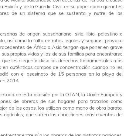
a Policía y de la Guardia Civil, en su papel como garantes
tores de un sistema que se sustenta y nutre de las
rsonas de origen subsahariano, sirio, libio, palestino o
silo, así como la falta de rutas legales y seguras, provoca
rocedentes de África o Asia tengan que poner en grave
so sus propias vidas y las de sus familias para encontrarse
 que les niegan incluso los derechos fundamentales más
os en auténticos campos de concentración cuando no les
edió con el asesinato de 15 personas en la playa del
l en 2014.
sentado en esta ocasión por la OTAN, la Unión Europea y
llones de obreros de sus hogares para tratarlos como
jor de los casos, los utilizan como mano de obra barata,
 agrícolas, que sufren las condiciones más cruentas del
enfrentar entre sí a los obreros de las distintas naciones,