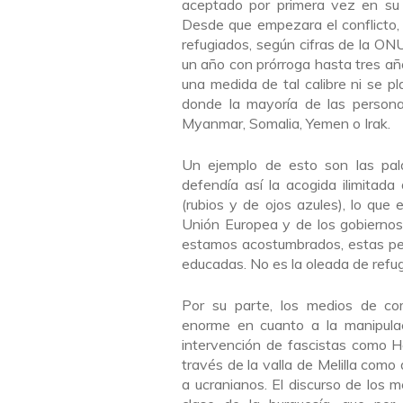
aceptado por primera vez en su h
Desde que empezara el conflicto,
refugiados, según cifras de la ONU
un año con prórroga hasta tres añ
una medida de tal calibre ni se pla
donde la mayoría de las personas
Myanmar, Somalia, Yemen o Irak.
Un ejemplo de esto son las palab
defendía así la acogida ilimitada
(rubios y de ojos azules), lo que
Unión Europea y de los gobiernos 
estamos acostumbrados, estas per
educadas. No es la oleada de ref
Por su parte, los medios de com
enorme en cuanto a la manipulaci
intervención de fascistas como H
través de la valla de Melilla como
a ucranianos. El discurso de los m