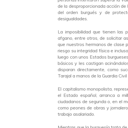
de la desproporcionada acción de l
del orden burgués y de protec
desigualdades.
La imposibilidad que tienen las pe
afgano, entre otros, de solicitar a
que nuestros hermanos de clase p
riesgo su integridad física e inclu
luego con unos Estados burgueses
básicos y les castigan acinándol
disparan directamente, como suc
Tarajal a manos de la Guardia Civi
El capitalismo monopolista, repre
el Estado español, arranca a mi
ciudadanos de segunda o, en el me
como peones de obras y jornaleros
trabajo asalariado.
Mientras que la burguesía trata de 