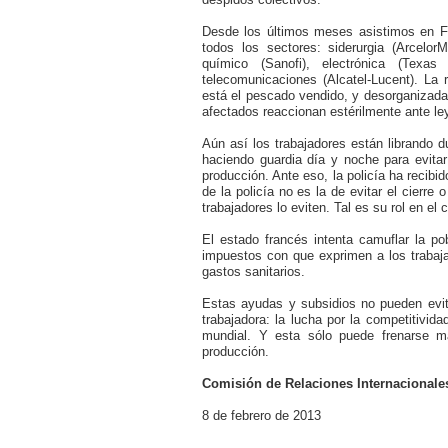
Desde los últimos meses asistimos en F
todos los sectores: siderurgia (ArcelorM
químico (Sanofi), electrónica (Texas 
telecomunicaciones (Alcatel-Lucent). La
está el pescado vendido, y desorganizada
afectados reaccionan estérilmente ante l
Aún así los trabajadores están librando 
haciendo guardia día y noche para evitar
producción. Ante eso, la policía ha recibi
de la policía no es la de evitar el cierre
trabajadores lo eviten. Tal es su rol en el 
El estado francés intenta camuflar la p
impuestos con que exprimen a los trabaja
gastos sanitarios.
Estas ayudas y subsidios no pueden evit
trabajadora: la lucha por la competitivid
mundial. Y esta sólo puede frenarse 
producción.
Comisión de Relaciones Internacional
8 de febrero de 2013