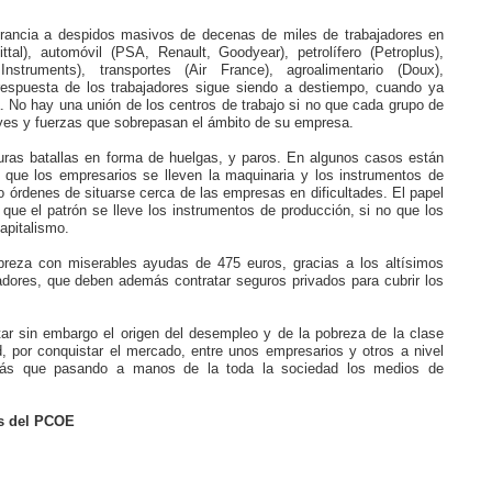
rancia a despidos masivos de decenas de miles de trabajadores en
ittal), automóvil (PSA, Renault, Goodyear), petrolífero (Petroplus),
Instruments), transportes (Air France), agroalimentario (Doux),
 respuesta de los trabajadores sigue siendo a destiempo, cuando ya
. No hay una unión de los centros de trabajo si no que cada grupo de
eyes y fuerzas que sobrepasan el ámbito de su empresa.
duras batallas en forma de huelgas, y paros. En algunos casos están
 que los empresarios se lleven la maquinaria y los instrumentos de
do órdenes de situarse cerca de las empresas en dificultades. El papel
 o que el patrón se lleve los instrumentos de producción, si no que los
capitalismo.
obreza con miserables ayudas de 475 euros, gracias a los altísimos
dores, que deben además contratar seguros privados para cubrir los
ar sin embargo el origen del desempleo y de la pobreza de la clase
ad, por conquistar el mercado, entre unos empresarios y otros a nivel
más que pasando a manos de la toda la sociedad los medios de
es del PCOE