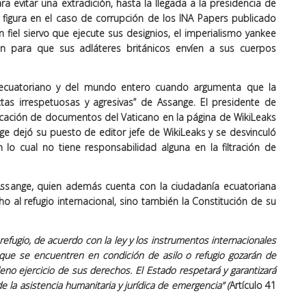
evitar una extradición, hasta la llegada a la presidencia de
igura en el caso de corrupción de los INA Papers publicado
fiel siervo que ejecute sus designios, el imperialismo yankee
 para que sus adláteres británicos envíen a sus cuerpos
 ecuatoriano y del mundo entero cuando argumenta que la
tas irrespetuosas y agresivas” de Assange. El presidente de
ación de documentos del Vaticano en la página de WikiLeaks
e dejó su puesto de editor jefe de WikiLeaks y se desvinculó
 lo cual no tiene responsabilidad alguna en la filtración de
a Assange, quien además cuenta con la ciudadanía ecuatoriana
o al refugio internacional, sino también la Constitución de su
efugio, de acuerdo con la ley y los instrumentos internacionales
ue se encuentren en condición de asilo o refugio gozarán de
leno ejercicio de sus derechos. El Estado respetará y garantizará
e la asistencia humanitaria y jurídica de emergencia” (
Artículo 41