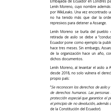
Embajada de Ecuador en Londres para 
Lenín Moreno, cuyo nombre además f
por WikiLeaks. Una vez encontrado un 
no ha tenido más que dar la orden
represivos para detener a Assange.
Lenín Moreno se burla del pueblo
retirada de asilo se debe a “conduc
Ecuador pone como ejemplo la public
hace tres meses. Sin embargo, Assang
de la organización hace un año, con
dichos documentos.
Lenín Moreno, al levantar el asilo 
desde 2018, no solo vulnera el derech
propio país:
“
Se reconocen los derechos de asilo y r
de derechos humanos. Las personas q
protección especial que garantice el p
el principio de no devolución, además d
de la Constitución del Ecuador).