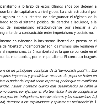
perialismo a lo largo de estos últimos años por detener a
umbre del capitalismo a nivel global. La crisis estructural por
ue agoniza en sus intentos de salvaguardar el régimen de la
irado todo el sistema político, de derecha a izquierda, a la
rzos del imperialismo estadounidense por silenciar a un
sangrante de la contradicción entre imperialismo y socialismo.
lmente en evidencia la inexistente libertad de prensa en el
ca de “libertad” y “democracia” son los mismos que reprimen y
e al imperialismo. La única libertad es la que se concede en el
por los monopolios, por el imperialismo. El concepto burgués
 una de las principales consignas de la “democracia pura” (…) Esa
mejores imprentas y grandísimas reservas de papel se hallen en
ista el poder del capital sobre la prensa, poder que se manifiesta
idad, nitidez y cinismo cuanto más desarrollados se hallan la
omo ocurre, por ejemplo, en Norteamérica. A fin de conquistar la
acia para los trabajadores, para los obreros y los campesinos, (…)
tal, derrocar a los explotadores y aplastar su resistencia”
(V. I.