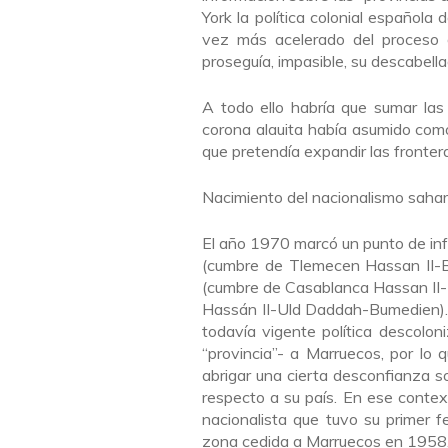
York la política colonial española 
vez más acelerado del proceso d
proseguía, impasible, su descabellad
A todo ello habría que sumar las
corona alauita había asumido como
que pretendía expandir las frontera
Nacimiento del nacionalismo sahar
El año 1970 marcó un punto de inf
(cumbre de Tlemecen Hassan II-Bu
(cumbre de Casablanca Hassan II-
Hassán II-Uld Daddah-Bumedien). 
todavía vigente política descoloniz
“provincia”- a Marruecos, por lo
abrigar una cierta desconfianza so
respecto a su país. En ese conte
nacionalista que tuvo su primer f
zona cedida a Marruecos en 1958,