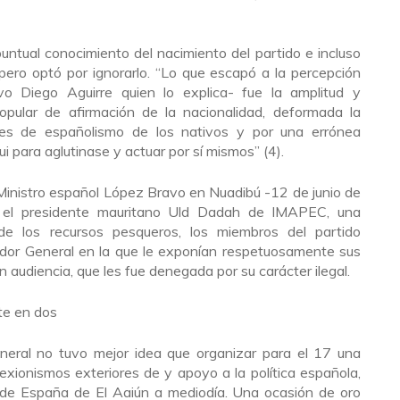
untual conocimiento del nacimiento del partido e incluso
 pero optó por ignorarlo. “Lo que escapó a la percepción
evo Diego Aguirre quien lo explica- fue la amplitud y
pular de afirmación de la nacionalidad, deformada la
iones de españolismo de los nativos y por una errónea
i para aglutinase y actuar por sí mismos” (4).
 Ministro español López Bravo en Nuadibú -12 de junio de
n el presidente mauritano Uld Dadah de IMAPEC, una
e los recursos pesqueros, los miembros del partido
dor General en la que le exponían respetuosamente sus
on audiencia, que les fue denegada por su carácter ilegal.
te en dos
neral no tuvo mejor idea que organizar para el 17 una
exionismos exteriores de y apoyo a la política española,
 de España de El Aaiún a mediodía. Una ocasión de oro