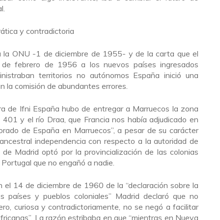
l.
ática y contradictoria
a la ONU -1 de diciembre de 1955- y de la carta que el
4 de febrero de 1956 a los nuevos países ingresados
nistraban territorios no autónomos España inició una
 con la comisión de abundantes errores.
rra de Ifni España hubo de entregar a Marruecos la zona
 401 y el río Draa, que Francia nos había adjudicado en
orado de España en Marruecos”, a pesar de su carácter
ncestral independencia con respecto a la autoridad de
o de Madrid optó por la provincialización de las colonias
e Portugal que no engañó a nadie.
 el 14 de diciembre de 1960 de la “declaración sobre la
s países y pueblos coloniales” Madrid declaró que no
ro, curiosa y contradictoriamente, no se negó a facilitar
africanas”. La razón estribaba en que “mientras en Nueva