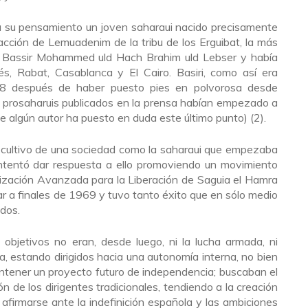
 su pensamiento un joven saharaui nacido precisamente
acción de Lemuadenim de la tribu de los Erguibat, la más
 Bassir Mohammed uld Hach Brahim uld Lebser y había
s, Rabat, Casablanca y El Cairo. Basiri, como así era
68 después de haber puesto pies en polvorosa desde
s prosaharuis publicados en la prensa habían empezado a
algún autor ha puesto en duda este último punto) (2).
e cultivo de una sociedad como la saharaui que empezaba
 intentó dar respuesta a ello promoviendo un movimiento
ización Avanzada para la Liberación de Saguia el Hamra
r a finales de 1969 y tuvo tanto éxito que en sólo medio
ados.
 objetivos no eran, desde luego, ni la lucha armada, ni
a, estando dirigidos hacia una autonomía interna, no bien
ntener un proyecto futuro de independencia; buscaban el
n de los dirigentes tradicionales, tendiendo a la creación
afirmarse ante la indefinición española y las ambiciones