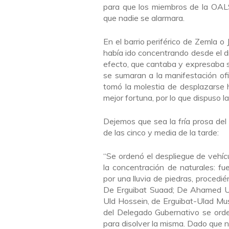
para que los miembros de la OALS 
que nadie se alarmara.
En el barrio periférico de Zemla 
había ido concentrando desde el dí
efecto, que cantaba y expresaba su
se sumaran a la manifestación ofi
tomó la molestia de desplazarse ha
mejor fortuna, por lo que dispuso l
Dejemos que sea la fría prosa del c
de las cinco y media de la tarde:
“Se ordenó el despliegue de veh
la concentración de naturales: f
por una lluvia de piedras, proce
De Erguibat Suaad; De Ahamed Ul
Uld Hossein, de Erguibat-Ulad Mus
del Delegado Gubernativo se orde
para disolver la misma. Dado que no