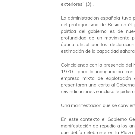
exteriores” (3) .
La administración española tuvo p
del protagonismo de Basiri en él,
política del gobierno ­es de nu
profundidad de un movimiento po
óptica oficial por las declarac
estimación de la capacidad saharau
Coincidiendo con la presencia del
1970- para la inauguración co
empresa mixta de explotación d
presentaron una carta al Goberna
reivindicaciones e incluso le pidier
Una manifestación que se convier
En este contexto el Gobierno Ge
manifestación de repudio a los an
que debía celebrarse en la Plaza