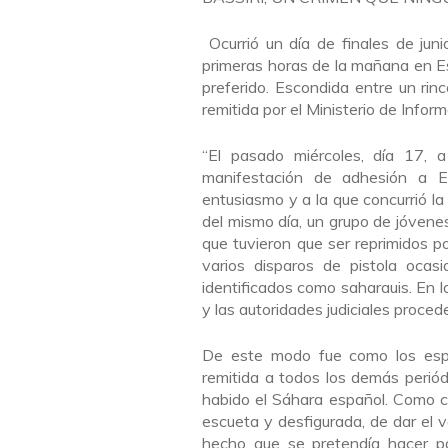
Ocurrió un día de finales de jun
primeras horas de la mañana en 
preferido. Escondida entre un rinc
remitida por el Ministerio de Info
“El pasado miércoles, día 17,
manifestación de adhesión a E
entusiasmo y a la que concurrió la
del mismo día, un grupo de jóvenes
que tuvieron que ser reprimidos po
varios disparos de pistola oca
identificados como saharauis. En 
y las autoridades judiciales proced
De este modo fue como los esp
remitida a todos los demás periód
habido el Sáhara español. Como c
escueta y desfigurada, de dar el va
hecho que se pretendía hacer pa