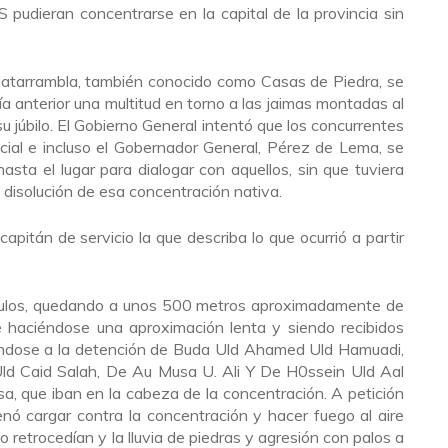
pudieran concentrarse en la capital de la provincia sin
o Jatarrambla, también conocido como Casas de Piedra, se
a anterior una multitud en torno a las jaimas montadas al
 júbilo. El Gobierno General intentó que los concurrentes
cial e incluso el Gobernador General, Pérez de Lema, se
sta el lugar para dialogar con aquellos, sin que tuviera
a disolución de esa concentración nativa.
apitán de servicio la que describa lo que ocurrió a partir
ículos, quedando a unos 500 metros aproximadamente de
ue haciéndose una aproximación lenta y siendo recibidos
diéndose a la detención de Buda Uld Ahamed Uld Hamuadi,
d Caid Salah, De Au Musa U. Ali Y De H0ssein Uld Aal
a, que iban en la cabeza de la concentración. A petición
nó cargar contra la concentración y hacer fuego al aire
 retrocedían y la lluvia de piedras y agresión con palos a