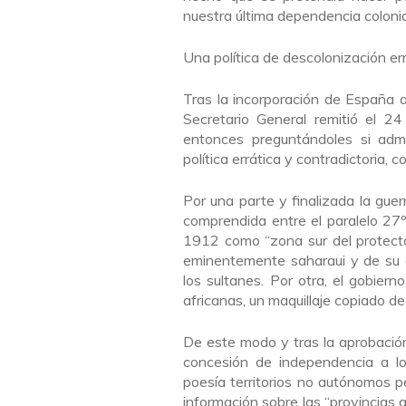
nuestra última dependencia colonia
Una política de descolonización err
Tras la incorporación de España 
Secretario General remitió el 2
entonces preguntándoles si admi
política errática y contradictoria,
Por una parte y finalizada la gue
comprendida entre el paralelo 27º
1912 como “zona sur del protect
eminentemente saharaui y de su a
los sultanes. Por otra, el gobiern
africanas, un maquillaje copiado d
De este modo y tras la aprobación
concesión de independencia a lo
poesía territorios no autónomos pe
información sobre las “provincias 