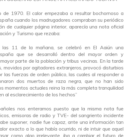
io de 1970. El calor empezaba a resultar bochornoso a
España cuando los madrugadores compraban su periódico
ón de cualquier página interior, aparecía una nota oficial
rmación y Turismo que rezaba:
 a las 11 de la mañana, se celebró en El Aaiún una
spaña que se desarrolló dentro del mayor orden y
 mayor parte de la población y tribus vecinas. En la tarde
, movidos por agitadores extranjeros, provocó disturbios
r las fuerzas de orden público, las cuales al responder a
sionaron dos muertos de raza negra, que no han sido
los momentos actuales reina la más completa tranquilidad
en al esclarecimiento de los hechos”
añoles nos enteramos ­puesto que la misma nota fue
icos, emisoras de radio y TVE- del sangriento incidente
abe suponer, nadie fue capaz, ante una información tan
lor exacto a lo que había ocurrido, ni de intuir que aquel
sar como algo irrelevante, iba a cambiar el futuro de