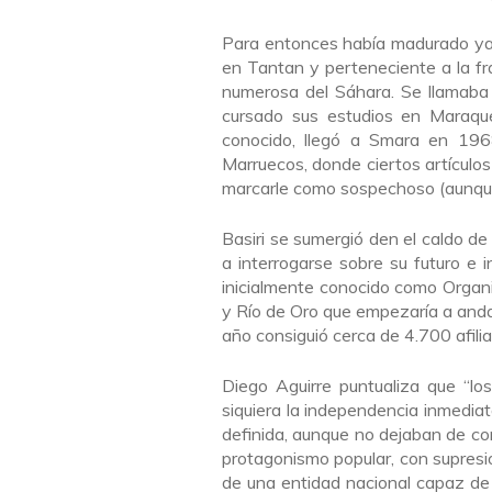
Para entonces había madurado ya
en Tantan y perteneciente a la fr
numerosa del Sáhara. Se llamaba
cursado sus estudios en Maraqué
conocido, llegó a Smara en 19
Marruecos, donde ciertos artículo
marcarle como sospechoso (aunque 
Basiri se sumergió den el caldo d
a interrogarse sobre su futuro e
inicialmente conocido como Organ
y Río de Oro que empezaría a anda
año consiguió cerca de 4.700 afili
Diego Aguirre puntualiza que “los
siquiera la independencia inmediat
definida, aunque no dejaban de co
protagonismo popular, con supresió
de una entidad nacional capaz de 