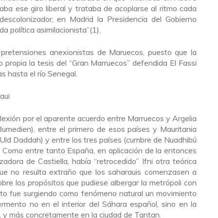
daba ese giro liberal y trataba de acoplarse al ritmo cada
escolonizador, en Madrid la Presidencia del Gobierno
a política asimilacionista”(1).
 pretensiones anexionistas de Maruecos, puesto que la
 propia la tesis del “Gran Marruecos” defendida El Fassi
s hasta el río Senegal.
aui
lexión por el aparente acuerdo entre Marruecos y Argelia
medien), entre el primero de esos países y Mauritania
Uld Daddah) y entre los tres países (cumbre de Nuadhibú
Como entre tanto España, en aplicación de la entonces
adora de Castiella, había “retrocedido” Ifni ­otra teórica
 que no resulta extraño que los saharauis comenzasen a
bre los propósitos que pudiese albergar la metrópoli con
xto fue surgiendo como fenómeno natural un movimiento
ermento no en el interior del Sáhara español, sino en la
 y más concretamente en la ciudad de Tantan.