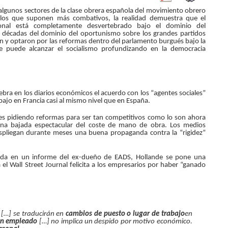
 algunos sectores de la clase obrera española del movimiento obrero
a los que suponen más combativos, la realidad demuestra que el
ional está completamente desvertebrado bajo el dominio del
 décadas del dominio del oportunismo sobre los grandes partidos
n y optaron por las reformas dentro del parlamento burgués bajo la
e puede alcanzar el socialismo profundizando en la democracia
ebra en los diarios económicos el acuerdo con los “agentes sociales”
abajo en Francia casi al mismo nivel que en España.
es pidiendo reformas para ser tan competitivos como lo son ahora
 una bajada espectacular del coste de mano de obra. Los medios
pliegan durante meses una buena propaganda contra la “rigidez”
irada en un informe del ex-dueño de EADS, Hollande se pone una
 el Wall Street Journal felicita a los empresarios por haber “ganado
 […] se traducirán en
cambios de puesto o lugar de trabajo
en
un empleado
[…] no implica un despido por motivo económico.