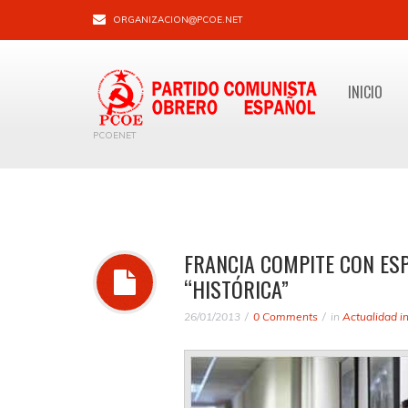
ORGANIZACION@PCOE.NET
INICIO
PCOENET
FRANCIA COMPITE CON ES
“HISTÓRICA”
26/01/2013
0 Comments
in
Actualidad i