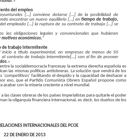
rsonal
.»
iento del empleo
oyunturales […] conviene dotarse […] de la posibilidad de
ndo encontrar un nuevo equilibrio […] en
tiempo de trabajo,
 del empleado […] la ruptura de su contrato de trabajo […] se
 las obligaciones legales y convencionales que hubieran
r motivos económicos.
”
o de trabajo intermitente
l inicio a título experimental, en empresas de menos de 50
al contrato de trabajo intermitente[…] con el fin de proveer
ados
.»
ntre la socialdemocracia francesay la extrema derecha española es
can las mismas políticas antiobreras.
La solución que vendrá de los
s ‘
competitivos
’ facilitando el despido y la capacidad de deshacer a
s por eso, que el Partido Comunista Obrero Español propone como
ra acabar con la miseria creciente a nivel mundial.
a las clases obreras de los países imperialistas para quitarle el poder
an la oligarquía financiera internacional, es decir, los dueños de los
RELACIONES INTERNACIONALES DEL PCOE
22 DE ENERO DE 2013