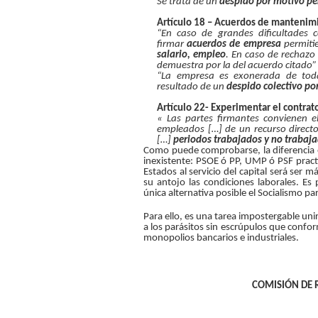
Se trata de un
despido por motivo pe
Artículo 18 – Acuerdos de mantenim
“En caso de grandes dificultades c
firmar
acuerdos de empresa
permitie
salario, empleo
. En caso de rechazo
demuestra por la del acuerdo citado”
“La empresa es exonerada de todas
resultado de un
despido colectivo po
Artículo 22- Experimentar el contrat
« Las partes firmantes convienen e
empleados […] de un recurso directo 
[…]
periodos trabajados y no trabaj
Como puede comprobarse, la diferencia e
inexistente: PSOE ó PP, UMP ó PSF practi
Estados al servicio del capital será ser má
su antojo las condiciones laborales. E
única alternativa posible el Socialismo pa
Para ello, es una tarea impostergable unir 
a los parásitos sin escrúpulos que conform
monopolios bancarios e industriales.
COMISIÓN DE 