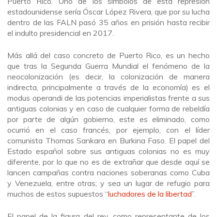
Puerto Rico. Uno de los símbolos de esta represión
estadounidense sería Óscar López Rivera, que por su lucha
dentro de las FALN pasó 35 años en prisión hasta recibir
el indulto presidencial en 2017.
Más allá del caso concreto de Puerto Rico, es un hecho
que tras la Segunda Guerra Mundial el fenómeno de la
neocolonización (es decir, la colonización de manera
indirecta, principalmente a través de la economía) es el
modus operandi de las potencias imperialistas frente a sus
antiguas colonias y en caso de cualquier forma de rebeldía
por parte de algún gobierno, este es eliminado, como
ocurrió en el caso francés, por ejemplo, con el líder
comunista Thomas Sankara en Burkina Faso. El papel del
Estado español sobre sus antiguas colonias no es muy
diferente, por lo que no es de extrañar que desde aquí se
lancen campañas contra naciones soberanas como Cuba
y Venezuela, entre otras; y sea un lugar de refugio para
muchos de estos supuestos “
luchadores de la libertad
”.
El papel de la figura del rey, como representante de los