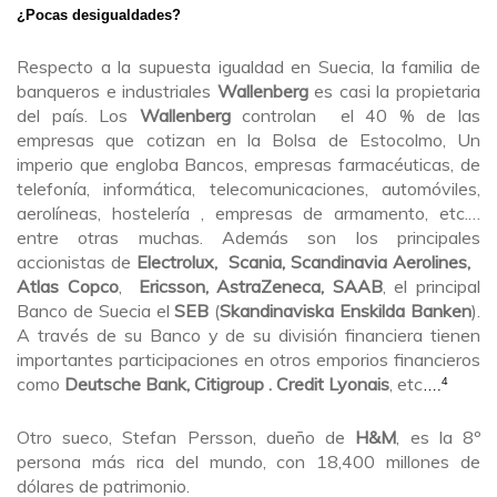
¿Pocas desigualdades?
Respecto a la supuesta igualdad en Suecia, la familia de
banqueros e industriales
Wallenberg
es casi la propietaria
del país. Los
Wallenberg
controlan el 40 % de las
empresas que cotizan en la Bolsa de Estocolmo, Un
imperio que engloba Bancos, empresas farmacéuticas, de
telefonía, informática, telecomunicaciones, automóviles,
aerolíneas, hostelería , empresas de armamento, etc.…
entre otras muchas. Además son los principales
accionistas de
Electrolux, Scania, Scandinavia Aerolines,
Atlas Copco
,
Ericsson, AstraZeneca, SAAB
, el principal
Banco de Suecia el
SEB
(
Skandinaviska Enskilda Banken
).
A través de su Banco y de su división financiera tienen
importantes participaciones en otros emporios financieros
como
Deutsche Bank, Citigroup . Credit Lyonais
, etc
4
….
Otro sueco, Stefan Persson, dueño de
H&M
, es la 8º
persona más rica del mundo, con 18,400 millones de
dólares de patrimonio.