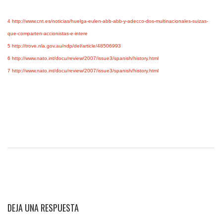
4
http://www.cnt.es/noticias/huelga-eulen-abb-abb-y-adecco-dos-multinacionales-suizas-
que-comparten-accionistas-e-intere
5
http://trove.nla.gov.au/ndp/del/article/48506993
6
http://www.nato.int/docu/review/2007/issue3/spanish/history.html
7
http://www.nato.int/docu/review/2007/issue3/spanish/history.html
DEJA UNA RESPUESTA