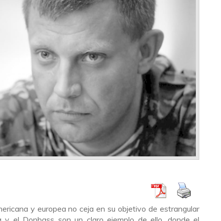
mericana y europea no ceja en su objetivo de estrangular
a y el Donbass son un claro ejemplo de ello, donde el