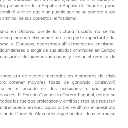
ko, presidente de la República Popular de Donetsk, pone
 permitirá vivir en paz a un pueblo que no se someta a sus
s criminal de sus apuestas: el fascismo.
lismo en Ucrania, donde la victoria fascista no se ha
enía planeado el imperialismo -una parte importante del
cismo, el Donbass, avanzando allí el marxismo leninismo-
dounidenses a exigir de sus aliados criminales en Europa
onsecución de nuevos mercados y frenar el avance de
la conquista de nuevos mercados en momentos de crisis
ra obtener mayores tasas de ganancia, conllevará
rrió en el pasado en dos ocasiones- a una guerra
olosales. El Partido Comunista Obrero Español, reitera su
todas las fuerzas proletarias y antifascistas que resisten
inal impuesto en Kiev, cuyos actos -el último, el asesinato
opular de Donestk, Alexander Zajarshenko- demuestran su