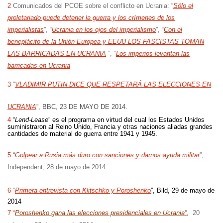
2
Comunicados del PCOE sobre el conflicto en Ucrania: “
Sólo el
proletariado puede detener la guerra y los crímenes de los
imperialistas
”, “
Ucrania en los ojos del imperialismo
”, “
Con el
beneplácito de la Unión Europea y EEUU LOS FASCISTAS TOMAN
LAS BARRICADAS EN UCRANIA
”, “
Los imperios levantan las
barricadas en Ucrania
”
3
“
VLADIMIR PUTIN DICE QUE RESPETARÁ LAS ELECCIONES EN
UCRANIA
”, BBC, 23 DE MAYO DE 2014.
4
“
Lend-Lease
” es el programa en virtud del cual los
Estados Unidos
s
uministraron al
Reino Unido, Francia y
otras naciones aliadas grandes
cantidades de material de guerra entre 1941 y 1945.
5
“
Golpear a Rusia más duro con sanciones y darnos ayuda militar
”,
Independent, 28 de mayo de 2014
6
“
Primera entrevista con Klitschko y Poroshenko
”, Bild, 29 de mayo de
2014
7
“
Poroshenko gana las elecciones presidenciales en Ucrania”
,
20