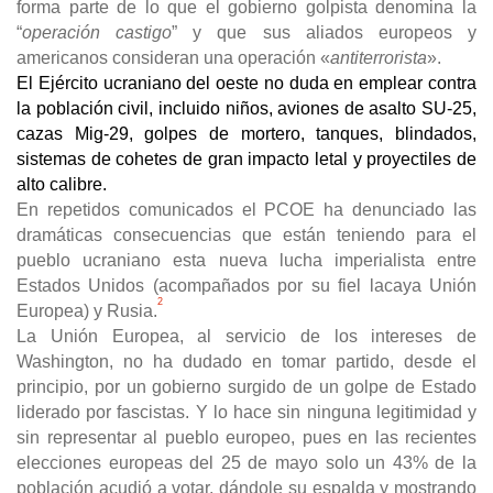
forma parte de lo que el gobierno golpista denomina la
“
operación castigo
” y que sus aliados europeos y
americanos consideran una operación «
antiterrorista
».
El Ejército ucraniano del oeste no duda en emplear contra
la población civil, incluido niños, aviones de asalto SU-25,
cazas Mig-29, golp
es de mortero, tanques, blindados,
sistemas de cohetes de gran impacto letal y proyectiles de
alto calibre.
En repetidos comunicados el PCOE ha denunciado las
dramáticas consecuencias que están teniendo para el
pueblo ucraniano esta nueva lucha imperialista entre
Estados Unidos (acompañados por su fiel lacaya Unión
2
Europea) y Rusia.
La Unión Europea, al servicio de los intereses de
Washington, no ha dudado en tomar partido, desde el
principio, por un gobierno surgido de un golpe de Estado
liderado por fascistas. Y lo hace sin ninguna legitimidad y
sin representar al pueblo europeo, pues en las recientes
elecciones europeas del 25 de mayo solo un 43% de la
población acudió a votar, dándole su espalda y mostrando