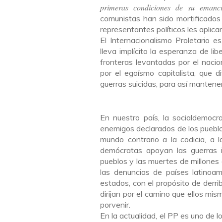
primeras condiciones de su emanc
comunistas han sido mortificados c
representantes políticos les aplica
El Internacionalismo Proletario es
lleva implícito la esperanza de li
fronteras levantadas por el nacion
por el egoísmo capitalista, que 
guerras suicidas, para así mantener
En nuestro país, la socialdemocr
enemigos declarados de los pueblo
mundo contrario a la codicia, a l
demócratas apoyan las guerras i
pueblos y las muertes de millones
las denuncias de países latinoa
estados, con el propósito de derri
dirijan por el camino que ellos mi
porvenir.
En la actualidad, el PP es uno de 