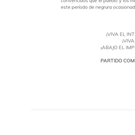
convencidos que el pueblo y los m
este período de negrura ocasionado 
¡VIVA EL I
¡VIV
¡ABAJO EL IM
PARTIDO COMU