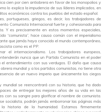
ca cien por cien antiobrera en favor de los monopolios y
omo lo explica la impudencia de sus líderes implicados, en
litos económicos contra los pueblos del estado español.
, portugueses, griegos, es decir, los trabajadores de
ento Comunista Internacional fuerte y cohesionado para
ista. Y es precisamente en estos momentos especiales,
rtido “comunista”, hace causa común con el imperialismo
rante que jamás haya conocido el mundo contemporáneo,
ascista como es el PP.
ar el internacionalismo. Los trabajadores europeos,
entenderán nunca que un Partido Comunista en el poder
á el entendimiento con sus verdugos. El daño que causa
obrera mundial y a los partidos comunistas, no tiene otra
esencia de un nuevo imperio que únicamente los ciegos
 y mundial se reencontrará con su historia, que ha dado
paces de entregar los mejores años de su vida en las
es con su sangre para glorificar el nombre de comunista.
mese socialista, podrán jamás emborronar las páginas más
 la historia de la humanidad. Estamos firmemente