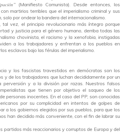
ipación”
(Manifiesto Comunista). Desde entonces, los
on martirios terribles que el imperialismo criminal y sus
n, solo por ondear la bandera del internacionalismo.
, tal vez, el principio revolucionario más íntegro porque
bertad y justicia para el género humano, derriba todas las
alismo chovinista, el racismo y la xenofobia, instigadas
dividen a los trabajadores y enfrentan a los pueblos en
los esclavos bajo las férulas del imperialismo.
acia y los fascistas travestidos en demócratas son los
s y de los trabajadores que luchan decididamente por un
a perversión y a la división por razas. Nuestros falsos
mperialistas que tienen por objetivo el saqueo de los
 de personas inocentes. En el caso del PP, son conocidas
mericanos por su complicidad en intentos de golpes de
bar a los gobiernos elegidos por sus pueblos, para que los
smos han decidido más conveniente, con el fin de labrar su
los partidos más reaccionarios y corruptos de Europa y del