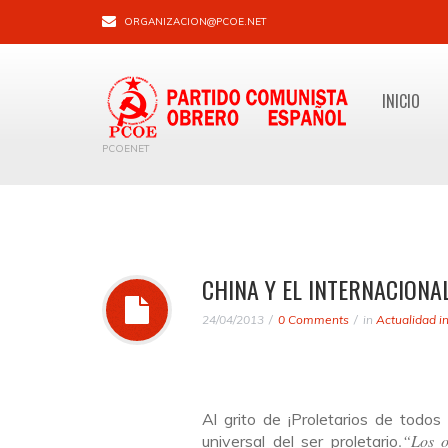
ORGANIZACION@PCOE.NET
INICIO
PCOENET
CHINA Y EL INTERNACIONA
24/04/2013
0 Comments
in
Actualidad i
Al grito de ¡Proletarios de todos
.
“Los o
universal del ser proletario